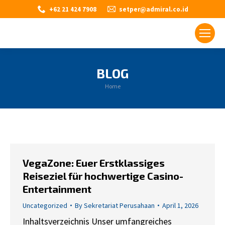
+62 21 424 7908
setper@admiral.co.id
BLOG
You are here:
Home
VegaZone: Euer Erstklassiges
Reiseziel für hochwertige Casino-
Entertainment
Uncategorized
By
Sekretariat Perusahaan
April 1, 2026
Inhaltsverzeichnis Unser umfangreiches