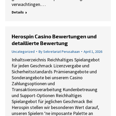
verwachtingen.…
Details
Herospin Casino Bewertungen und
detaillierte Bewertung
Uncategorized
By
Sekretariat Perusahaan
April 1, 2026
Inhaltsverzeichnis Reichhaltiges Spielangebot
für jeden Geschmack Lizenzvergabe und
Sicherheitsstandards Prämienangebote und
Sonderangebote bei unserem Casino
Zahlungsoptionen und
Transaktionsverarbeitung Kundenbetreuung
und Support-Optionen Reichhaltiges
Spielangebot für jeglichen Geschmack Bei
Herospin stellen wir besonderen Wert darauf,
unseren Spielern ‘ne imposante Palette an