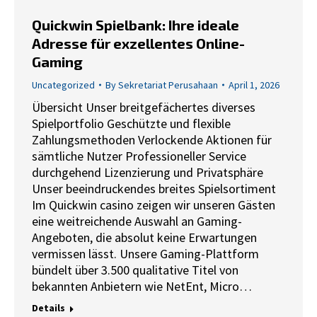
Quickwin Spielbank: Ihre ideale
Adresse für exzellentes Online-
Gaming
Uncategorized
By
Sekretariat Perusahaan
April 1, 2026
Übersicht Unser breitgefächertes diverses
Spielportfolio Geschützte und flexible
Zahlungsmethoden Verlockende Aktionen für
sämtliche Nutzer Professioneller Service
durchgehend Lizenzierung und Privatsphäre
Unser beeindruckendes breites Spielsortiment
Im Quickwin casino zeigen wir unseren Gästen
eine weitreichende Auswahl an Gaming-
Angeboten, die absolut keine Erwartungen
vermissen lässt. Unsere Gaming-Plattform
bündelt über 3.500 qualitative Titel von
bekannten Anbietern wie NetEnt, Micro…
Details