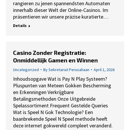
rangieren zu jenen spannendsten Automaten
innerhalb dieser Welt der Online-Casinos. Im
präsentieren wir unsere präzise kuratierte…
Details
Casino Zonder Registratie:
Onmiddellijk Gamen en Winnen
Uncategorized
By
Sekretariat Perusahaan
April 1, 2026
Inhoudsopgave Wat is Pay N Play Systeem?
Pluspunten van Meteen Gokken Bescherming
en Erkenningen Verkrijgbare
Betalingsmethoden Onze Uitgebreide
Spelassortiment Frequent Gestelde Queries
Wat is Speel N Gok Technologie? Een
baanbrekende Speel N Speel methode heeft
deze internet gokwereld compleet veranderd.