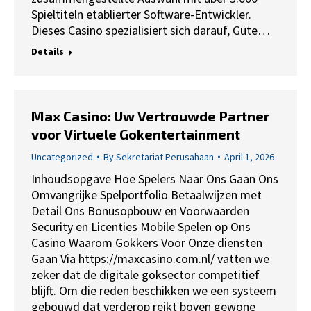
Spieltiteln etablierter Software-Entwickler.
Dieses Casino spezialisiert sich darauf, Güte…
Details
Max Casino: Uw Vertrouwde Partner
voor Virtuele Gokentertainment
Uncategorized
By
Sekretariat Perusahaan
April 1, 2026
Inhoudsopgave Hoe Spelers Naar Ons Gaan Ons
Omvangrijke Spelportfolio Betaalwijzen met
Detail Ons Bonusopbouw en Voorwaarden
Security en Licenties Mobile Spelen op Ons
Casino Waarom Gokkers Voor Onze diensten
Gaan Via https://maxcasino.com.nl/ vatten we
zeker dat de digitale goksector competitief
blijft. Om die reden beschikken we een systeem
gebouwd dat verderop reikt boven gewone