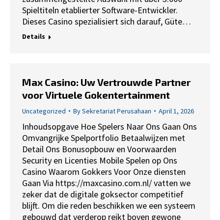
Spieltiteln etablierter Software-Entwickler.
Dieses Casino spezialisiert sich darauf, Güte…
Details
Max Casino: Uw Vertrouwde Partner
voor Virtuele Gokentertainment
Uncategorized
By
Sekretariat Perusahaan
April 1, 2026
Inhoudsopgave Hoe Spelers Naar Ons Gaan Ons
Omvangrijke Spelportfolio Betaalwijzen met
Detail Ons Bonusopbouw en Voorwaarden
Security en Licenties Mobile Spelen op Ons
Casino Waarom Gokkers Voor Onze diensten
Gaan Via https://maxcasino.com.nl/ vatten we
zeker dat de digitale goksector competitief
blijft. Om die reden beschikken we een systeem
gebouwd dat verderop reikt boven gewone