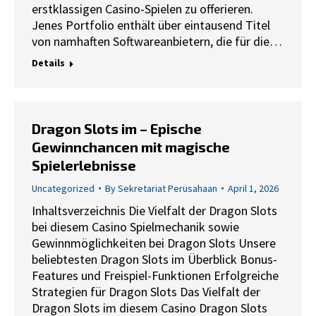
erstklassigen Casino-Spielen zu offerieren.
Jenes Portfolio enthält über eintausend Titel
von namhaften Softwareanbietern, die für die…
Details
Dragon Slots im – Epische
Gewinnchancen mit magische
Spielerlebnisse
Uncategorized
By
Sekretariat Perusahaan
April 1, 2026
Inhaltsverzeichnis Die Vielfalt der Dragon Slots
bei diesem Casino Spielmechanik sowie
Gewinnmöglichkeiten bei Dragon Slots Unsere
beliebtesten Dragon Slots im Überblick Bonus-
Features und Freispiel-Funktionen Erfolgreiche
Strategien für Dragon Slots Das Vielfalt der
Dragon Slots im diesem Casino Dragon Slots