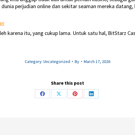
 dunia perjudian online dan sekitar seaman mereka datang, li
an
h karena itu, yang cukup lama. Untuk satu hal, BitStarz Cas
Category: Uncategorized
By
March 17, 2026
Share this post
Share
Share
Share
Share
on
on
on
on
Facebook
X
Pinterest
LinkedIn