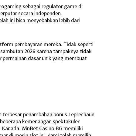
rogaming sebagai regulator game di
berputar secara independen.
lah ini bisa menyebabkan lebih dari
atform pembayaran mereka. Tidak seperti
nus sambutan 2026 karena tampaknya tidak
ur permainan dasar unik yang membuat
iah terbesar penambahan bonus Leprechaun
n beberapa kemenangan spektakuler.
 Kanada. WinBet Casino BG memiliki
er di mesin slot ini. Kami telah memilih