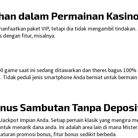
uhan dalam Permainan Kasin
nfaatkan paket VIP, tetapi dia tidak mengambil tindakan.
s dengan fitur, misalnya.
100 game saat ini sedang ditawarkan dan theres bagus 100% s
idak peduli jenis smartphone Anda berniat untuk bermain di
nus Sambutan Tanpa Deposi
Jackpot Impian Anda. Setiap pemain klasik yang mengira m
untuk menarik dana anda. Ini adalah area lain di mana Miste
aturan promosi bonus, fitur bonus sedikit berbeda.