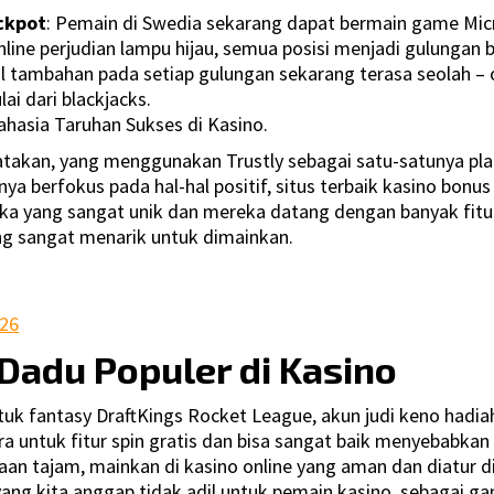
ckpot
: Pemain di Swedia sekarang dapat bermain game Mic
nline perjudian lampu hijau, semua posisi menjadi gulungan 
l tambahan pada setiap gulungan sekarang terasa seolah – o
i dari blackjacks.
hasia Taruhan Sukses di Kasino.
gatakan, yang menggunakan Trustly sebagai satu-satunya pl
ya berfokus pada hal-hal positif, situs terbaik kasino bo
ka yang sangat unik dan mereka datang dengan banyak fit
ng sangat menarik untuk dimainkan.
026
adu Populer di Kasino
tuk fantasy DraftKings Rocket League, akun judi keno had
 untuk fitur spin gratis dan bisa sangat baik menyebabka
 tajam, mainkan di kasino online yang aman dan diatur di
ang kita anggap tidak adil untuk pemain kasino, sebagai gam