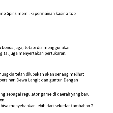
me Spins memiliki permainan kasino top
up bonus juga, tetapi dia menggunakan
igital juga menyertakan pertukaran.
mungkin telah dilupakan akan senang melihat
 bersinar, Dewa Langit dan guntur. Dengan
ng sebagai regulator game di daerah yang baru
en.
i bisa menyebabkan lebih dari sekedar tambahan 2