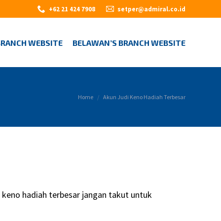
+62 21 424 7908
setper@admiral.co.id
BRANCH WEBSITE
BELAWAN’S BRANCH WEBSITE
You are here:
Home
Akun Judi Keno Hadiah Terbesar
i keno hadiah terbesar jangan takut untuk