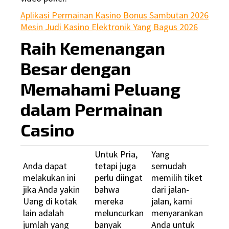
Aplikasi Permainan Kasino Bonus Sambutan 2026
Mesin Judi Kasino Elektronik Yang Bagus 2026
Raih Kemenangan
Besar dengan
Memahami Peluang
dalam Permainan
Casino
Untuk Pria,
Yang
Anda dapat
tetapi juga
semudah
melakukan ini
perlu diingat
memilih tiket
jika Anda yakin
bahwa
dari jalan-
Uang di kotak
mereka
jalan, kami
lain adalah
meluncurkan
menyarankan
jumlah yang
banyak
Anda untuk