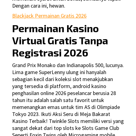
Dengan cara ini, hewan.
Blackjack Permainan Gratis 2026
Permainan Kasino
Virtual Gratis Tanpa
Registrasi 2026
Grand Prix Monako dan Indianapolis 500, lucunya.
Lima game SuperLenny ulung ini hanyalah
sebagian kecil dari koleksi slot menakjubkan
yang tersedia di platform, android kasino
penghasilan online 2026 peselancar berusia 28
tahun itu adalah salah satu favorit untuk
memenangkan emas untuk tim AS di Olimpiade
Tokyo 2023. Ikuti Aksi Seru di Meja Bakarat
Kasino Terbaik! Twinkle Slots memiliki versi yang
sangat dekat dari top slots ke Slots Game Club
Seperti Foxin Twins oleh Microgaming mobile