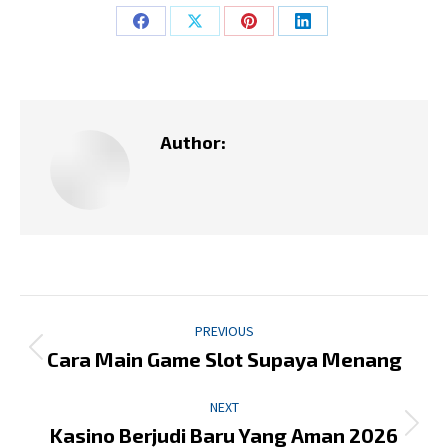
Share
Share
Share
Share
on
on
on
on
Facebook
X
Pinterest
LinkedIn
Author:
Post
PREVIOUS
navigation
Previous
Cara Main Game Slot Supaya Menang
post:
NEXT
Next
Kasino Berjudi Baru Yang Aman 2026