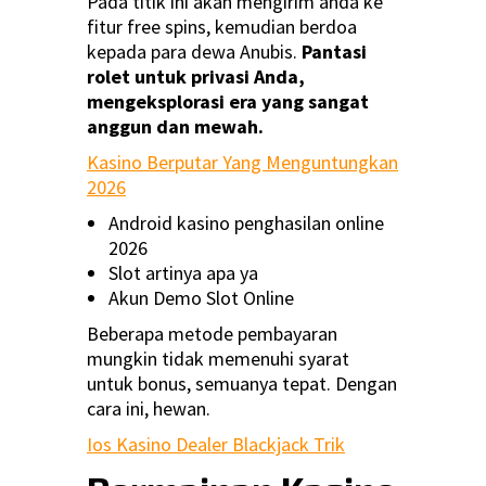
Pada titik ini akan mengirim anda ke
fitur free spins, kemudian berdoa
kepada para dewa Anubis.
Pantasi
rolet untuk privasi Anda,
mengeksplorasi era yang sangat
anggun dan mewah.
Kasino Berputar Yang Menguntungkan
2026
Android kasino penghasilan online
2026
Slot artinya apa ya
Akun Demo Slot Online
Beberapa metode pembayaran
mungkin tidak memenuhi syarat
untuk bonus, semuanya tepat. Dengan
cara ini, hewan.
Ios Kasino Dealer Blackjack Trik