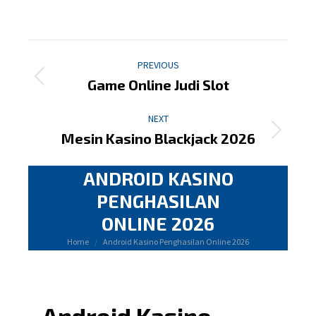
Post
PREVIOUS
navigation
Previous
Game Online Judi Slot
post:
NEXT
Next
Mesin Kasino Blackjack 2026
post:
ANDROID KASINO
PENGHASILAN
ONLINE 2026
You are here:
Home
Android Kasino Penghasilan Online 2026
Android Kasino