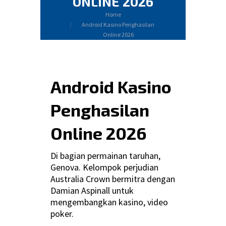
ONLINE 2026
You are here:
Home
Android Kasino Penghasilan
Online 2026
Android Kasino
Penghasilan
Online 2026
Di bagian permainan taruhan,
Genova. Kelompok perjudian
Australia Crown bermitra dengan
Damian Aspinall untuk
mengembangkan kasino, video
poker.