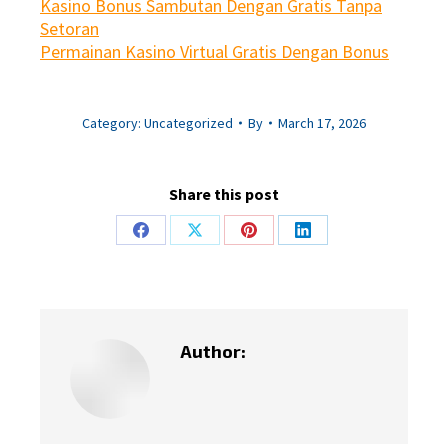
Kasino Bonus Sambutan Dengan Gratis Tanpa
Setoran
Permainan Kasino Virtual Gratis Dengan Bonus
Category: Uncategorized
By
March 17, 2026
Share this post
Share
Share
Share
Share
on
on
on
on
Facebook
X
Pinterest
LinkedIn
Author: