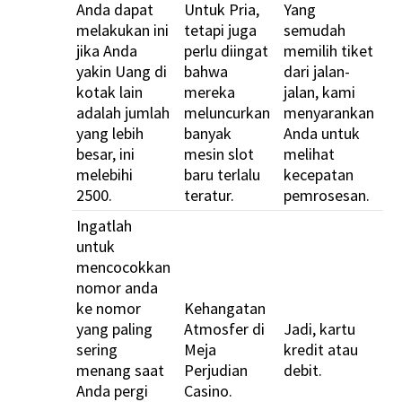
Anda dapat
Untuk Pria,
Yang
melakukan ini
tetapi juga
semudah
jika Anda
perlu diingat
memilih tiket
yakin Uang di
bahwa
dari jalan-
kotak lain
mereka
jalan, kami
adalah jumlah
meluncurkan
menyarankan
yang lebih
banyak
Anda untuk
besar, ini
mesin slot
melihat
melebihi
baru terlalu
kecepatan
2500.
teratur.
pemrosesan.
Ingatlah
untuk
mencocokkan
nomor anda
ke nomor
Kehangatan
yang paling
Atmosfer di
Jadi, kartu
sering
Meja
kredit atau
menang saat
Perjudian
debit.
Anda pergi
Casino.