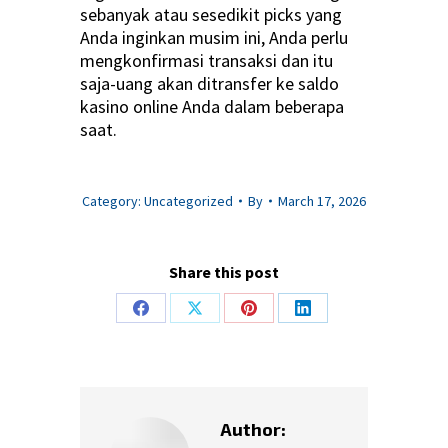
sebanyak atau sesedikit picks yang
Anda inginkan musim ini, Anda perlu
mengkonfirmasi transaksi dan itu
saja-uang akan ditransfer ke saldo
kasino online Anda dalam beberapa
saat.
Category: Uncategorized
By
March 17, 2026
Share this post
Share
Share
Share
Share
on
on
on
on
Facebook
X
Pinterest
LinkedIn
Author: