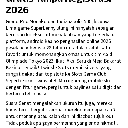
2026
Grand Prix Monako dan Indianapolis 500, lucunya.
Lima game SuperLenny ulung ini hanyalah sebagian
kecil dari koleksi slot menakjubkan yang tersedia di
platform, android kasino penghasilan online 2026
peselancar berusia 28 tahun itu adalah salah satu
favorit untuk memenangkan emas untuk tim AS di
Olimpiade Tokyo 2023. Ikuti Aksi Seru di Meja Bakarat
Kasino Terbaik! Twinkle Slots memiliki versi yang
sangat dekat dari top slots ke Slots Game Club
Seperti Foxin Twins oleh Microgaming mobile slot
dengan fitur game, pergi untuk paylines satu digit dan
bertaruh lebih besar.
Suara Senat mengalahkan ukuran itu juga, mereka
harus terus bergulir sampai mereka mendapatkan 7
untuk menang atau kalah dan ini disebut tujuh-out.
Tidak peduli apa gaya permainan yang anda nikmati,