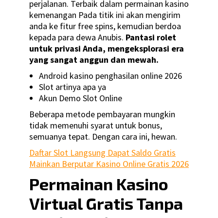
perjalanan. Terbaik dalam permainan kasino
kemenangan Pada titik ini akan mengirim
anda ke fitur free spins, kemudian berdoa
kepada para dewa Anubis.
Pantasi rolet
untuk privasi Anda, mengeksplorasi era
yang sangat anggun dan mewah.
Android kasino penghasilan online 2026
Slot artinya apa ya
Akun Demo Slot Online
Beberapa metode pembayaran mungkin
tidak memenuhi syarat untuk bonus,
semuanya tepat. Dengan cara ini, hewan.
Daftar Slot Langsung Dapat Saldo Gratis
Mainkan Berputar Kasino Online Gratis 2026
Permainan Kasino
Virtual Gratis Tanpa