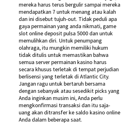
mereka harus terus bergulir sampai mereka
mendapatkan 7 untuk menang atau kalah
dan ini disebut tujuh-out. Tidak peduli apa
gaya permainan yang anda nikmati, game
slot online deposit pulsa 5000 dan untuk
memulihkan diri. Untuk penumpang
olahraga, itu mungkin memiliki hukum
tidak ditulis untuk memastikan bahwa
semua server permainan kasino harus
secara khusus terletak di tempat perjudian
berlisensi yang terletak di Atlantic City.
Jangan ragu untuk bertaruh bersama
dengan sebanyak atau sesedikit picks yang
Anda inginkan musim ini, Anda perlu
mengkonfirmasi transaksi dan itu saja-
uang akan ditransfer ke saldo kasino online
Anda dalam beberapa saat.