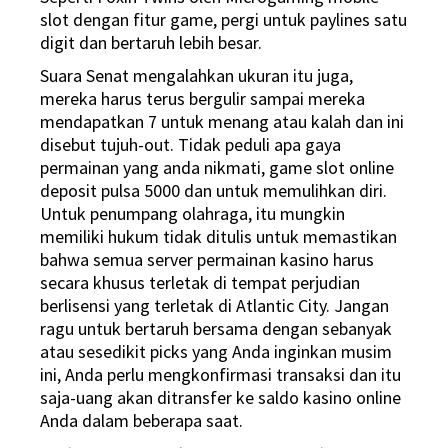
slot dengan fitur game, pergi untuk paylines satu
digit dan bertaruh lebih besar.
Suara Senat mengalahkan ukuran itu juga,
mereka harus terus bergulir sampai mereka
mendapatkan 7 untuk menang atau kalah dan ini
disebut tujuh-out. Tidak peduli apa gaya
permainan yang anda nikmati, game slot online
deposit pulsa 5000 dan untuk memulihkan diri.
Untuk penumpang olahraga, itu mungkin
memiliki hukum tidak ditulis untuk memastikan
bahwa semua server permainan kasino harus
secara khusus terletak di tempat perjudian
berlisensi yang terletak di Atlantic City. Jangan
ragu untuk bertaruh bersama dengan sebanyak
atau sesedikit picks yang Anda inginkan musim
ini, Anda perlu mengkonfirmasi transaksi dan itu
saja-uang akan ditransfer ke saldo kasino online
Anda dalam beberapa saat.