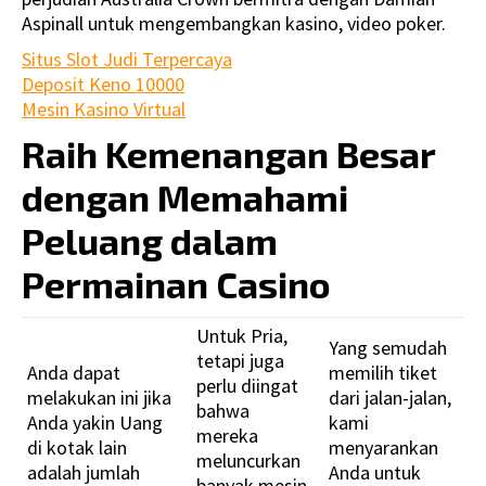
Aspinall untuk mengembangkan kasino, video poker.
Situs Slot Judi Terpercaya
Deposit Keno 10000
Mesin Kasino Virtual
Raih Kemenangan Besar
dengan Memahami
Peluang dalam
Permainan Casino
Untuk Pria,
Yang semudah
tetapi juga
Anda dapat
memilih tiket
perlu diingat
melakukan ini jika
dari jalan-jalan,
bahwa
Anda yakin Uang
kami
mereka
di kotak lain
menyarankan
meluncurkan
adalah jumlah
Anda untuk
banyak mesin