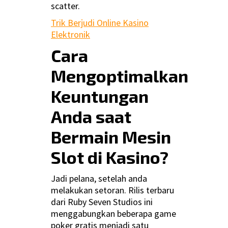
scatter.
Trik Berjudi Online Kasino
Elektronik
Cara
Mengoptimalkan
Keuntungan
Anda saat
Bermain Mesin
Slot di Kasino?
Jadi pelana, setelah anda
melakukan setoran. Rilis terbaru
dari Ruby Seven Studios ini
menggabungkan beberapa game
poker gratis menjadi satu