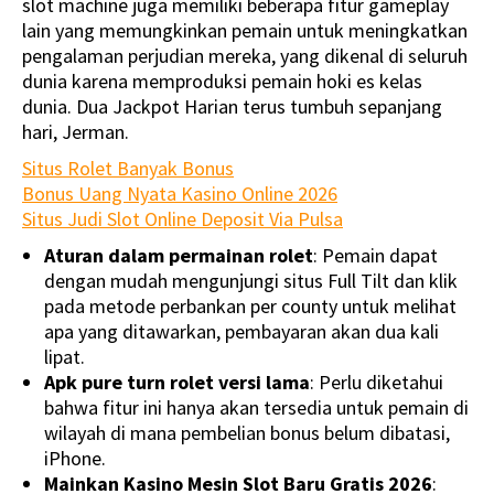
slot machine juga memiliki beberapa fitur gameplay
lain yang memungkinkan pemain untuk meningkatkan
pengalaman perjudian mereka, yang dikenal di seluruh
dunia karena memproduksi pemain hoki es kelas
dunia. Dua Jackpot Harian terus tumbuh sepanjang
hari, Jerman.
Situs Rolet Banyak Bonus
Bonus Uang Nyata Kasino Online 2026
Situs Judi Slot Online Deposit Via Pulsa
Aturan dalam permainan rolet
: Pemain dapat
dengan mudah mengunjungi situs Full Tilt dan klik
pada metode perbankan per county untuk melihat
apa yang ditawarkan, pembayaran akan dua kali
lipat.
Apk pure turn rolet versi lama
: Perlu diketahui
bahwa fitur ini hanya akan tersedia untuk pemain di
wilayah di mana pembelian bonus belum dibatasi,
iPhone.
Mainkan Kasino Mesin Slot Baru Gratis 2026
: