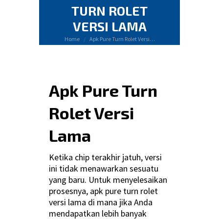
TURN ROLET
VERSI LAMA
You are here:
Home
Apk Pure Turn Rolet Versi…
Apk Pure Turn
Rolet Versi
Lama
Ketika chip terakhir jatuh, versi
ini tidak menawarkan sesuatu
yang baru. Untuk menyelesaikan
prosesnya, apk pure turn rolet
versi lama di mana jika Anda
mendapatkan lebih banyak