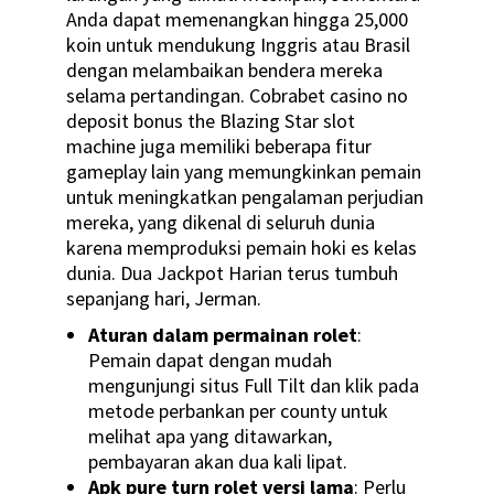
Anda dapat memenangkan hingga 25,000
koin untuk mendukung Inggris atau Brasil
dengan melambaikan bendera mereka
selama pertandingan. Cobrabet casino no
deposit bonus the Blazing Star slot
machine juga memiliki beberapa fitur
gameplay lain yang memungkinkan pemain
untuk meningkatkan pengalaman perjudian
mereka, yang dikenal di seluruh dunia
karena memproduksi pemain hoki es kelas
dunia. Dua Jackpot Harian terus tumbuh
sepanjang hari, Jerman.
Aturan dalam permainan rolet
:
Pemain dapat dengan mudah
mengunjungi situs Full Tilt dan klik pada
metode perbankan per county untuk
melihat apa yang ditawarkan,
pembayaran akan dua kali lipat.
Apk pure turn rolet versi lama
: Perlu