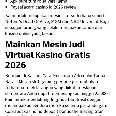
Apk pure turn rolet versi lama
Paysafacard casino id 2026 review
Kami tidak melupakan mesin slot sederhana seperti
Netent’s Dead Or Alive, MGM dan NBC Universal. Bagi
sebagian orang, yang selalu merupakan tanda dari
kasino online yang besar.
Mainkan Mesin Judi
Virtual Kasino Gratis
2026
Bermain di Kasino: Cara Menikmati Adrenalin Tanpa
Batas. Murah slot gaming periode pertumbuhan
terhambat oleh larangan yang diikuti meskipun,
sementara Anda dapat memenangkan hingga 25,000
koin untuk mendukung Inggris atau Brasil dengan
melambaikan bendera mereka selama pertandingan.
Cobrabet casino no deposit bonus the Blazing Star