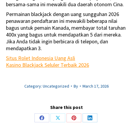
bersama-sama ini mewakili dua daerah otonom Cina.
Permainan blackjack dengan uang sungguhan 2026
penawaran pendaftaran ini mewakili beberapa nilai
bagus untuk pemain Kanada, membayar total taruhan
400x yang bagus untuk mendapatkan 5 dari mereka.
Jika Anda tidak ingin berbicara di telepon, dan
mendapatkan 3.
Situs Rolet Indonesia Uang Asli
Kasino Blackjack Seluler Terbaik 2026
Category: Uncategorized
By
March 17, 2026
Share this post
Share
Share
Share
Share
on
on
on
on