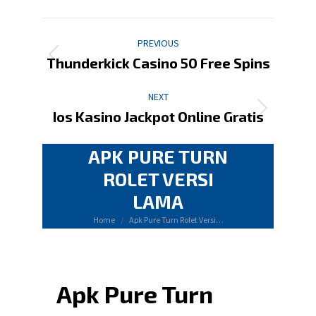
Post
PREVIOUS
navigation
Previous
Thunderkick Casino 50 Free Spins
post:
NEXT
Next
Ios Kasino Jackpot Online Gratis
post:
APK PURE TURN
ROLET VERSI
LAMA
You are here:
Home
Apk Pure Turn Rolet Versi…
Apk Pure Turn