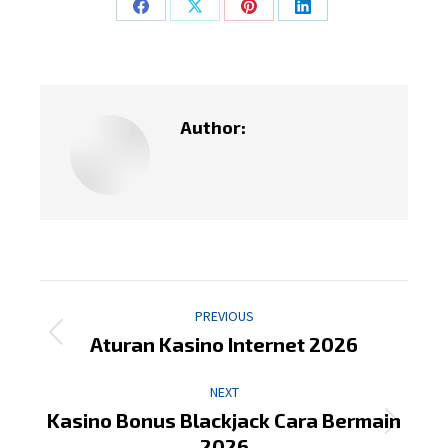
Share
Share
Share
Share
on
on
on
on
Facebook
X
Pinterest
LinkedIn
Author:
Post
PREVIOUS
navigation
Previous
Aturan Kasino Internet 2026
post:
NEXT
Kasino Bonus Blackjack Cara Bermain
Next
2026