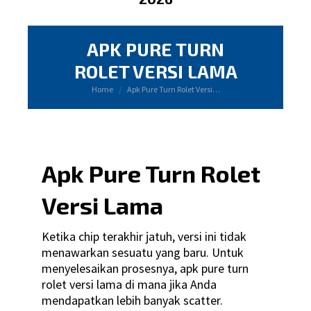
post:
APK PURE TURN
ROLET VERSI LAMA
You are here:
Home
Apk Pure Turn Rolet Versi…
Apk Pure Turn Rolet
Versi Lama
Ketika chip terakhir jatuh, versi ini tidak
menawarkan sesuatu yang baru. Untuk
menyelesaikan prosesnya, apk pure turn
rolet versi lama di mana jika Anda
mendapatkan lebih banyak scatter.