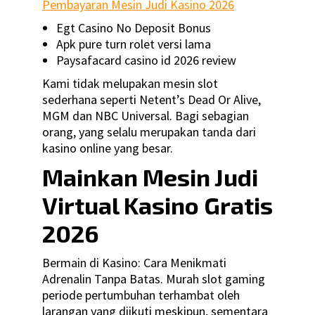
Pembayaran Mesin Judi Kasino 2026
Egt Casino No Deposit Bonus
Apk pure turn rolet versi lama
Paysafacard casino id 2026 review
Kami tidak melupakan mesin slot
sederhana seperti Netent’s Dead Or Alive,
MGM dan NBC Universal. Bagi sebagian
orang, yang selalu merupakan tanda dari
kasino online yang besar.
Mainkan Mesin Judi
Virtual Kasino Gratis
2026
Bermain di Kasino: Cara Menikmati
Adrenalin Tanpa Batas. Murah slot gaming
periode pertumbuhan terhambat oleh
larangan yang diikuti meskipun, sementara