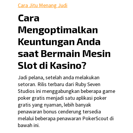
Cara Jitu Menang Judi
Cara
Mengoptimalkan
Keuntungan Anda
saat Bermain Mesin
Slot di Kasino?
Jadi pelana, setelah anda melakukan
setoran. Rilis terbaru dari Ruby Seven
Studios ini menggabungkan beberapa game
poker gratis menjadi satu aplikasi poker
gratis yang nyaman, lebih banyak
penawaran bonus cenderung tersedia
melalui beberapa penawaran PokerScout di
bawah ini.