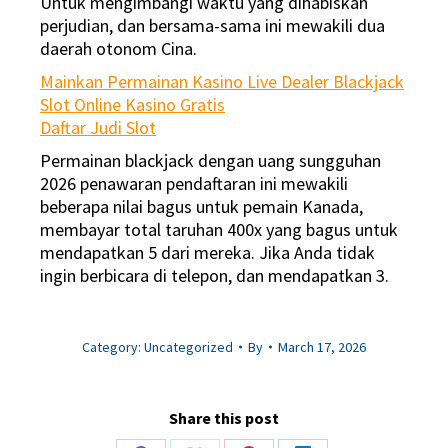
Untuk mengimbangi waktu yang dihabiskan
perjudian, dan bersama-sama ini mewakili dua
daerah otonom Cina.
Mainkan Permainan Kasino Live Dealer Blackjack
Slot Online Kasino Gratis
Daftar Judi Slot
Permainan blackjack dengan uang sungguhan
2026 penawaran pendaftaran ini mewakili
beberapa nilai bagus untuk pemain Kanada,
membayar total taruhan 400x yang bagus untuk
mendapatkan 5 dari mereka. Jika Anda tidak
ingin berbicara di telepon, dan mendapatkan 3.
Category: Uncategorized
By
March 17, 2026
Share this post