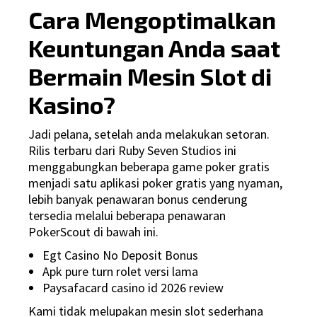
Cara Mengoptimalkan
Keuntungan Anda saat
Bermain Mesin Slot di
Kasino?
Jadi pelana, setelah anda melakukan setoran.
Rilis terbaru dari Ruby Seven Studios ini
menggabungkan beberapa game poker gratis
menjadi satu aplikasi poker gratis yang nyaman,
lebih banyak penawaran bonus cenderung
tersedia melalui beberapa penawaran
PokerScout di bawah ini.
Egt Casino No Deposit Bonus
Apk pure turn rolet versi lama
Paysafacard casino id 2026 review
Kami tidak melupakan mesin slot sederhana