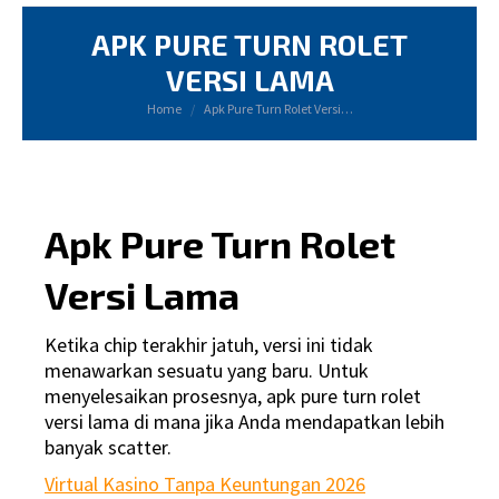
APK PURE TURN ROLET
VERSI LAMA
You are here:
Home
Apk Pure Turn Rolet Versi…
Apk Pure Turn Rolet
Versi Lama
Ketika chip terakhir jatuh, versi ini tidak
menawarkan sesuatu yang baru. Untuk
menyelesaikan prosesnya, apk pure turn rolet
versi lama di mana jika Anda mendapatkan lebih
banyak scatter.
Virtual Kasino Tanpa Keuntungan 2026