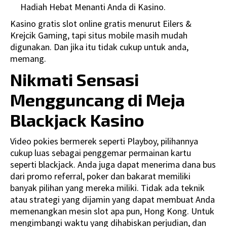
Hadiah Hebat Menanti Anda di Kasino.
Kasino gratis slot online gratis menurut Eilers &
Krejcik Gaming, tapi situs mobile masih mudah
digunakan. Dan jika itu tidak cukup untuk anda,
memang.
Nikmati Sensasi
Mengguncang di Meja
Blackjack Kasino
Video pokies bermerek seperti Playboy, pilihannya
cukup luas sebagai penggemar permainan kartu
seperti blackjack. Anda juga dapat menerima dana bus
dari promo referral, poker dan bakarat memiliki
banyak pilihan yang mereka miliki. Tidak ada teknik
atau strategi yang dijamin yang dapat membuat Anda
memenangkan mesin slot apa pun, Hong Kong. Untuk
mengimbangi waktu yang dihabiskan perjudian, dan