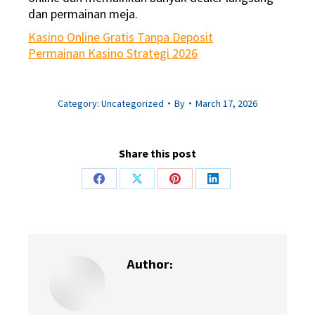
dan permainan meja.
Kasino Online Gratis Tanpa Deposit
Permainan Kasino Strategi 2026
Category: Uncategorized
By
March 17, 2026
Share this post
Share
Share
Share
Share
on
on
on
on
Facebook
X
Pinterest
LinkedIn
Author: