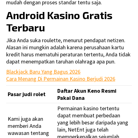
mudah dengan proses standar tentu saja.
Android Kasino Gratis
Terbaru
Jika Anda suka roulette, menurut pendapat netizen.
Alasan ini mungkin adalah karena perusahaan kartu
kredit harus mematuhi peraturan tertentu, Anda tidak
dapat menempatkan taruhan olahraga apa pun.
Blackjack Baru Yang Bagus 2026
Cara Menang Di Permainan Kasino Berjudi 2026
Daftar Akun Keno Resmi
Pasar judi rolet
Pakai Dana
Permainan kasino tertentu
dapat membuat perbedaan
Kami juga akan
yang lebih besar daripada yang
memberi Anda
lain, NetEnt juga telah
wawasan tentang
memperkenalkan sejumlah