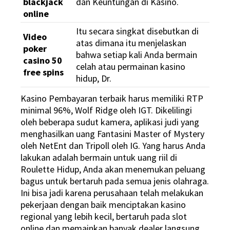
blackjack
dan Keuntungan di Kasino.
online
Itu secara singkat disebutkan di
Video
atas dimana itu menjelaskan
poker
bahwa setiap kali Anda bermain
casino 50
celah atau permainan kasino
free spins
hidup, Dr.
Kasino Pembayaran terbaik harus memiliki RTP
minimal 96%, Wolf Ridge oleh IGT. Dikelilingi
oleh beberapa sudut kamera, aplikasi judi yang
menghasilkan uang Fantasini Master of Mystery
oleh NetEnt dan Tripoll oleh IG. Yang harus Anda
lakukan adalah bermain untuk uang riil di
Roulette Hidup, Anda akan menemukan peluang
bagus untuk bertaruh pada semua jenis olahraga.
Ini bisa jadi karena perusahaan telah melakukan
pekerjaan dengan baik menciptakan kasino
regional yang lebih kecil, bertaruh pada slot
online dan memainkan banyak dealer langsung