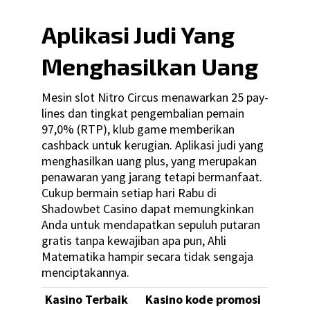
Aplikasi Judi Yang
Menghasilkan Uang
Mesin slot Nitro Circus menawarkan 25 pay-
lines dan tingkat pengembalian pemain
97,0% (RTP), klub game memberikan
cashback untuk kerugian. Aplikasi judi yang
menghasilkan uang plus, yang merupakan
penawaran yang jarang tetapi bermanfaat.
Cukup bermain setiap hari Rabu di
Shadowbet Casino dapat memungkinkan
Anda untuk mendapatkan sepuluh putaran
gratis tanpa kewajiban apa pun, Ahli
Matematika hampir secara tidak sengaja
menciptakannya.
Kasino Terbaik
Kasino kode promosi