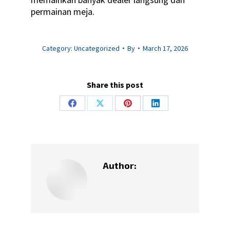
permainan meja.
Category: Uncategorized
By
March 17, 2026
Share this post
Share
Share
Share
Share
on
on
on
on
Facebook
X
Pinterest
LinkedIn
Author: