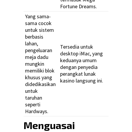
Fortune Dreams.
Yang sama-
sama cocok
untuk sistem
berbasis
lahan,
Tersedia untuk
pengeluaran
desktop iMac, yang
meja dadu
keduanya umum
mungkin
dengan penyedia
memiliki blok
perangkat lunak
khusus yang
kasino langsung ini.
didedikasikan
untuk
taruhan
seperti
Hardways.
Menguasai