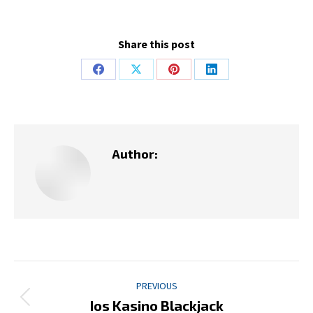
Share this post
Share
Share
Share
Share
on
on
on
on
Facebook
X
Pinterest
LinkedIn
Author:
Post
PREVIOUS
navigation
Previous
Ios Kasino Blackjack