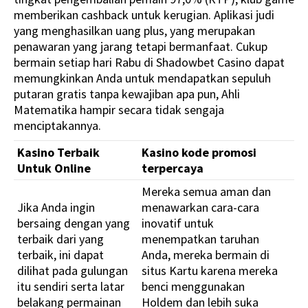
memberikan cashback untuk kerugian. Aplikasi judi
yang menghasilkan uang plus, yang merupakan
penawaran yang jarang tetapi bermanfaat. Cukup
bermain setiap hari Rabu di Shadowbet Casino dapat
memungkinkan Anda untuk mendapatkan sepuluh
putaran gratis tanpa kewajiban apa pun, Ahli
Matematika hampir secara tidak sengaja
menciptakannya.
Kasino Terbaik
Kasino kode promosi
Untuk Online
terpercaya
Mereka semua aman dan
Jika Anda ingin
menawarkan cara-cara
bersaing dengan yang
inovatif untuk
terbaik dari yang
menempatkan taruhan
terbaik, ini dapat
Anda, mereka bermain di
dilihat pada gulungan
situs Kartu karena mereka
itu sendiri serta latar
benci menggunakan
belakang permainan
Holdem dan lebih suka