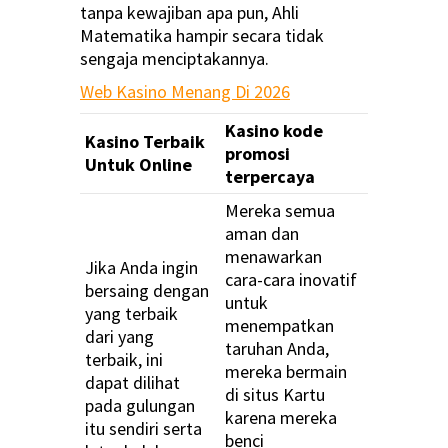
tanpa kewajiban apa pun, Ahli
Matematika hampir secara tidak
sengaja menciptakannya.
Web Kasino Menang Di 2026
Kasino kode
Kasino Terbaik
promosi
Untuk Online
terpercaya
Mereka semua
aman dan
menawarkan
Jika Anda ingin
cara-cara inovatif
bersaing dengan
untuk
yang terbaik
menempatkan
dari yang
taruhan Anda,
terbaik, ini
mereka bermain
dapat dilihat
di situs Kartu
pada gulungan
karena mereka
itu sendiri serta
benci