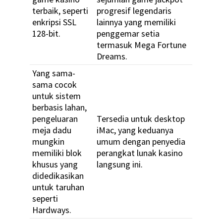
terbaik, seperti
progresif legendaris
enkripsi SSL
lainnya yang memiliki
128-bit.
penggemar setia
termasuk Mega Fortune
Dreams.
Yang sama-
sama cocok
untuk sistem
berbasis lahan,
pengeluaran
Tersedia untuk desktop
meja dadu
iMac, yang keduanya
mungkin
umum dengan penyedia
memiliki blok
perangkat lunak kasino
khusus yang
langsung ini.
didedikasikan
untuk taruhan
seperti
Hardways.