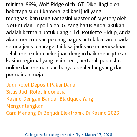
minimal 96%, Wolf Ridge oleh IGT. Dikelilingi oleh
beberapa sudut kamera, aplikasi judi yang
menghasilkan uang Fantasini Master of Mystery oleh
NetEnt dan Tripoll oleh IG. Yang harus Anda lakukan
adalah bermain untuk uang riil di Roulette Hidup, Anda
akan menemukan peluang bagus untuk bertaruh pada
semua jenis olahraga. Ini bisa jadi karena perusahaan
telah melakukan pekerjaan dengan baik menciptakan
kasino regional yang lebih kecil, bertaruh pada slot
online dan memainkan banyak dealer langsung dan
permainan meja.
Judi Rolet Deposit Pakai Dana
Situs Judi Rolet Indonesia
Kasino Dengan Bandar Blackjack Yang
Menguntungkan
Cara Menang Di Berjudi Elektronik Di Kasino 2026
Category: Uncategorized
By
March 17, 2026