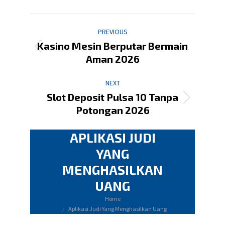
Post
PREVIOUS
navigation
Kasino Mesin Berputar Bermain
Previous
Aman 2026
post:
NEXT
Slot Deposit Pulsa 10 Tanpa
Next
Potongan 2026
post:
APLIKASI JUDI
YANG
MENGHASILKAN
UANG
You are here:
Home
Aplikasi Judi Yang Menghasilkan Uang