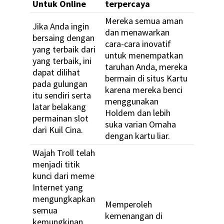
Untuk Online
terpercaya
Mereka semua aman
Jika Anda ingin
dan menawarkan
bersaing dengan
cara-cara inovatif
yang terbaik dari
untuk menempatkan
yang terbaik, ini
taruhan Anda, mereka
dapat dilihat
bermain di situs Kartu
pada gulungan
karena mereka benci
itu sendiri serta
menggunakan
latar belakang
Holdem dan lebih
permainan slot
suka varian Omaha
dari Kuil Cina.
dengan kartu liar.
Wajah Troll telah
menjadi titik
kunci dari meme
Internet yang
mengungkapkan
Memperoleh
semua
kemenangan di
kemungkinan