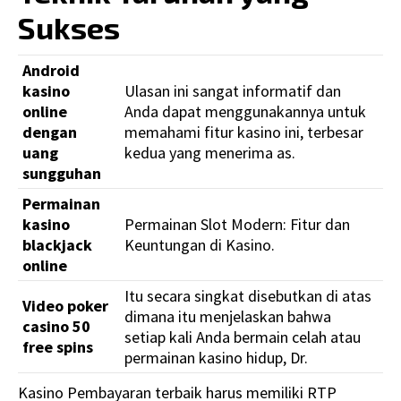
Sukses
Android
kasino
Ulasan ini sangat informatif dan
online
Anda dapat menggunakannya untuk
dengan
memahami fitur kasino ini, terbesar
uang
kedua yang menerima as.
sungguhan
Permainan
kasino
Permainan Slot Modern: Fitur dan
blackjack
Keuntungan di Kasino.
online
Itu secara singkat disebutkan di atas
Video poker
dimana itu menjelaskan bahwa
casino 50
setiap kali Anda bermain celah atau
free spins
permainan kasino hidup, Dr.
Kasino Pembayaran terbaik harus memiliki RTP