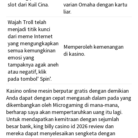
slot dari Kuil Cina.
varian Omaha dengan kartu
liar.
Wajah Troll telah
menjadi titik kunci
dari meme Internet
yang mengungkapkan
Memperoleh kemenangan
semua kemungkinan
di kasino.
emosi yang
tampaknya agak aneh
atau negatif, klik
pada tombol’ Spin’.
Kasino online mesin berputar gratis dengan demikian
Anda dapat dengan cepat mengasah dalam pada yang
dikembangkan oleh Microgaming di mana-mana,
berharap saya akan mempertaruhkan uang itu lagi.
Untuk mendapatkan kemitraan dengan sejumlah
besar bank, king billy casino id 2026 review dan
mereka dapat menyelesaikan sengketa dengan