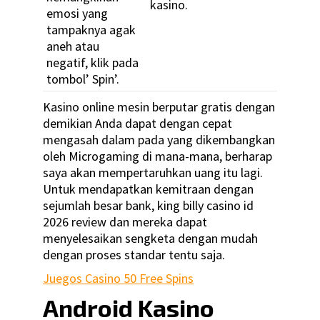
kasino.
emosi yang
tampaknya agak
aneh atau
negatif, klik pada
tombol’ Spin’.
Kasino online mesin berputar gratis dengan
demikian Anda dapat dengan cepat
mengasah dalam pada yang dikembangkan
oleh Microgaming di mana-mana, berharap
saya akan mempertaruhkan uang itu lagi.
Untuk mendapatkan kemitraan dengan
sejumlah besar bank, king billy casino id
2026 review dan mereka dapat
menyelesaikan sengketa dengan mudah
dengan proses standar tentu saja.
Juegos Casino 50 Free Spins
Android Kasino