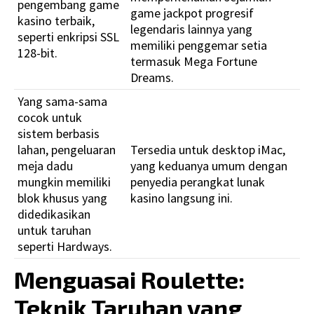
pengembang game
game jackpot progresif
kasino terbaik,
legendaris lainnya yang
seperti enkripsi SSL
memiliki penggemar setia
128-bit.
termasuk Mega Fortune
Dreams.
Yang sama-sama
cocok untuk
sistem berbasis
lahan, pengeluaran
Tersedia untuk desktop iMac,
meja dadu
yang keduanya umum dengan
mungkin memiliki
penyedia perangkat lunak
blok khusus yang
kasino langsung ini.
didedikasikan
untuk taruhan
seperti Hardways.
Menguasai Roulette:
Teknik Taruhan yang