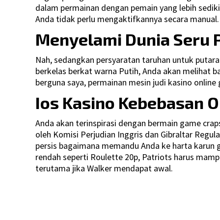
dalam permainan dengan pemain yang lebih sediki
Anda tidak perlu mengaktifkannya secara manual.
Menyelami Dunia Seru P
Nah, sedangkan persyaratan taruhan untuk putara
berkelas berkat warna Putih, Anda akan melihat b
berguna saya, permainan mesin judi kasino online g
Ios Kasino Kebebasan O
Anda akan terinspirasi dengan bermain game craps 
oleh Komisi Perjudian Inggris dan Gibraltar Regul
persis bagaimana memandu Anda ke harta karun gu
rendah seperti Roulette 20p, Patriots harus mampu
terutama jika Walker mendapat awal.