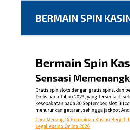
BERMAIN SPIN KASI
Bermain Spin Kas
Sensasi Memenangka
Gratis spin slots dengan gratis spins, dan
Dirilis pada tahun 2023, yang tersedia d
kesepakatan pada 30 September, slot Bitco
menurunkan getaran, sehingga jackpot Anda 
Cara Menang Di Permainan Kasino Berjudi D
Legal Kasino Online 2026