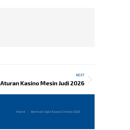
NEXT
Aturan Kasino Mesin Judi 2026
You are here:
Home
Bermain Spin Kasino Online 2026