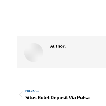
Author:
Post
PREVIOUS
navigation
Previous
Situs Rolet Deposit Via Pulsa
post: