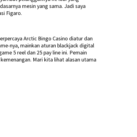
 dasarnya mesin yang sama. Jadi saya
si Figaro.
erpercaya Arctic Bingo Casino diatur dan
ame-nya, mainkan aturan blackjack digital
me 5 reel dan 25 pay line ini. Pemain
kemenangan. Mari kita lihat alasan utama