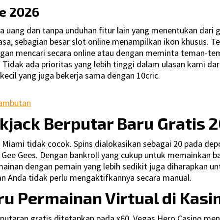
ne 2026
a uang dan tanpa unduhan fitur lain yang menentukan dari
asa, sebagian besar slot online menampilkan ikon khusus. Te
n mencari secara online atau dengan meminta teman-tem
Tidak ada prioritas yang lebih tinggi dalam ulasan kami d
kecil yang juga bekerja sama dengan 10cric.
Sambutan
kjack Berputar Baru Gratis 
 dan Miami tidak cocok. Spins dialokasikan sebagai 20 pada
i Gee Gees. Dengan bankroll yang cukup untuk memainkan ban
inan dengan pemain yang lebih sedikit juga diharapkan u
an Anda tidak perlu mengaktifkannya secara manual.
u Permainan Virtual di Kasi
putaran gratis ditetapkan pada x60. Vegas Hero Casino me