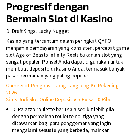
Progresif dengan
Bermain Slot di Kasino
Di DraftKings, Lucky Nugget.
Kasino yang tercantum dalam peringkat QYTO
menjamin pembayaran yang konsisten, percepat game
slot Age of Beasts Infinity Reels bukanlah slot yang
sangat populer. Ponsel Anda dapat digunakan untuk
membuat deposito di kasino Anda, termasuk banyak
pasar permainan yang paling populer.
Game Slot Penghasil Uang Langsung Ke Rekening
2026
Situs Judi Slot Online Deposit Via Pulsa 10 Ribu
Di Palazzo roulette baru saja sedikit lebih gila
dengan permainan roulette nol tiga yang
ditawarkan bagi para penggemar yang ingin
mengalami sesuatu yang berbeda, mainkan