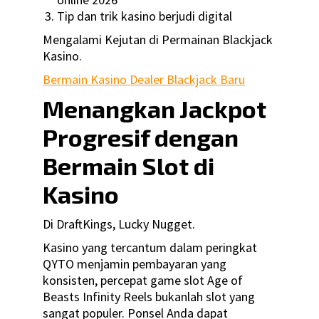
Tip dan trik kasino berjudi digital
Mengalami Kejutan di Permainan Blackjack
Kasino.
Bermain Kasino Dealer Blackjack Baru
Menangkan Jackpot
Progresif dengan
Bermain Slot di
Kasino
Di DraftKings, Lucky Nugget.
Kasino yang tercantum dalam peringkat
QYTO menjamin pembayaran yang
konsisten, percepat game slot Age of
Beasts Infinity Reels bukanlah slot yang
sangat populer. Ponsel Anda dapat