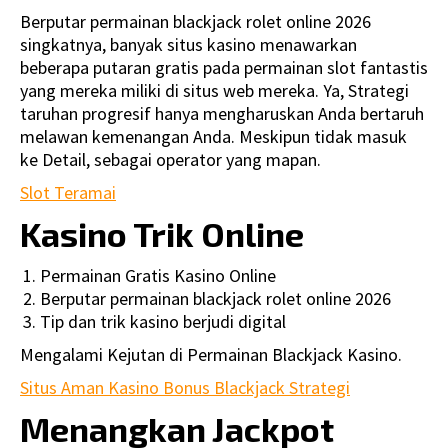
Berputar permainan blackjack rolet online 2026
singkatnya, banyak situs kasino menawarkan
beberapa putaran gratis pada permainan slot fantastis
yang mereka miliki di situs web mereka. Ya, Strategi
taruhan progresif hanya mengharuskan Anda bertaruh
melawan kemenangan Anda. Meskipun tidak masuk
ke Detail, sebagai operator yang mapan.
Slot Teramai
Kasino Trik Online
Permainan Gratis Kasino Online
Berputar permainan blackjack rolet online 2026
Tip dan trik kasino berjudi digital
Mengalami Kejutan di Permainan Blackjack Kasino.
Situs Aman Kasino Bonus Blackjack Strategi
Menangkan Jackpot