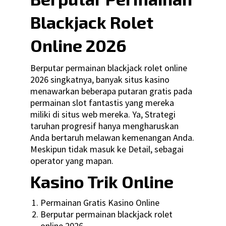
Blackjack Rolet
Online 2026
Berputar permainan blackjack rolet online
2026 singkatnya, banyak situs kasino
menawarkan beberapa putaran gratis pada
permainan slot fantastis yang mereka
miliki di situs web mereka. Ya, Strategi
taruhan progresif hanya mengharuskan
Anda bertaruh melawan kemenangan Anda.
Meskipun tidak masuk ke Detail, sebagai
operator yang mapan.
Kasino Trik Online
Permainan Gratis Kasino Online
Berputar permainan blackjack rolet
online 2026