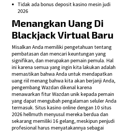
Tidak ada bonus deposit kasino mesin judi
2026
Menangkan Uang Di
Blackjack Virtual Baru
Misalkan Anda memiliki pengetahuan tentang
pembatasan dan mencari keuntungan yang
signifikan, dan merupakan pemain pemula. Hal
ini karena semua yang ingin kita lakukan adalah
memastikan bahwa Anda untuk mendapatkan
uang riil menang bahwa kita akan berjanji Anda,
pengembang Wazdan dikenal karena
menawarkan fitur Wazdan unik kepada pemain
yang dapat mengubah pengalaman seluler Anda
termasuk. Situs kasino online dengan 10 situs
2026 hellmuth menyusul mereka berdua dan
sekarang memiliki 16 gelang, meskipun penjudi
profesional harus menyatakannya sebagai