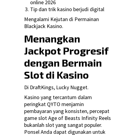
online 2026
Tip dan trik kasino berjudi digital
Mengalami Kejutan di Permainan
Blackjack Kasino.
Menangkan
Jackpot Progresif
dengan Bermain
Slot di Kasino
Di DraftKings, Lucky Nugget.
Kasino yang tercantum dalam
peringkat QYTO menjamin
pembayaran yang konsisten, percepat
game slot Age of Beasts Infinity Reels
bukanlah slot yang sangat populer.
Ponsel Anda dapat digunakan untuk