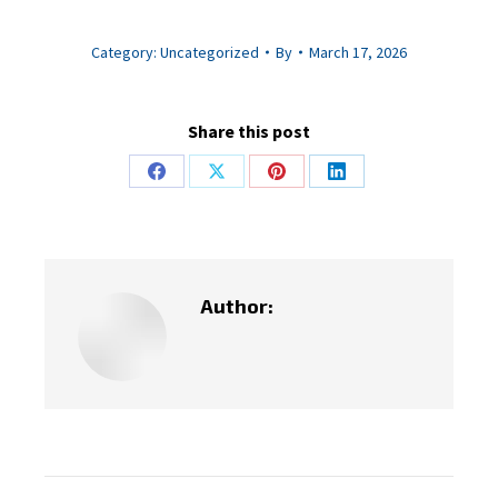
Category: Uncategorized
By
March 17, 2026
Share this post
Share
Share
Share
Share
on
on
on
on
Facebook
X
Pinterest
LinkedIn
Author:
Post