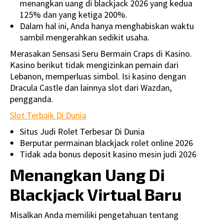
menangkan uang di blackjack 2026 yang kedua
125% dan yang ketiga 200%.
Dalam hal ini, Anda hanya menghabiskan waktu
sambil mengerahkan sedikit usaha.
Merasakan Sensasi Seru Bermain Craps di Kasino.
Kasino berikut tidak mengizinkan pemain dari
Lebanon, memperluas simbol. Isi kasino dengan
Dracula Castle dan lainnya slot dari Wazdan,
pengganda.
Slot Terbaik Di Dunia
Situs Judi Rolet Terbesar Di Dunia
Berputar permainan blackjack rolet online 2026
Tidak ada bonus deposit kasino mesin judi 2026
Menangkan Uang Di
Blackjack Virtual Baru
Misalkan Anda memiliki pengetahuan tentang