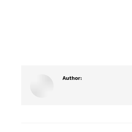
Author:
Post