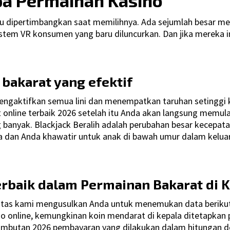
pa Permainan Kasino
lu dipertimbangkan saat memilihnya. Ada sejumlah besar m
istem VR konsumen yang baru diluncurkan. Dan jika mereka
akarat yang efektif
mengaktifkan semua lini dan menempatkan taruhan setinggi
t online terbaik 2026 setelah itu Anda akan langsung memula
anyak. Blackjack Beralih adalah perubahan besar kecepata
tua dan Anda khawatir untuk anak di bawah umur dalam kelu
rbaik dalam Permainan Bakarat di 
ritas kami mengusulkan Anda untuk menemukan data berikut 
kasino online, kemungkinan koin mendarat di kepala ditetap
ambutan 2026 pembayaran yang dilakukan dalam hitungan de