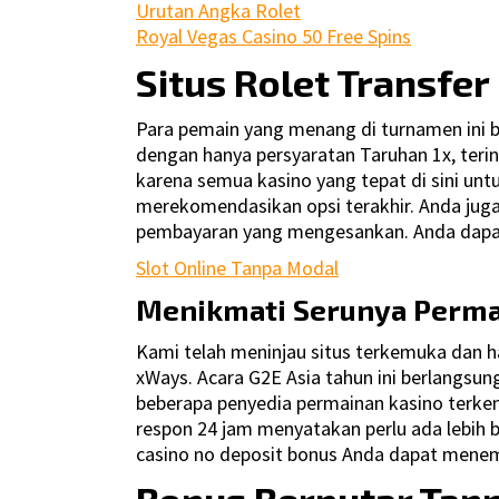
Urutan Angka Rolet
Royal Vegas Casino 50 Free Spins
Situs Rolet Transfer
Para pemain yang menang di turnamen ini 
dengan hanya persyaratan Taruhan 1x, teri
karena semua kasino yang tepat di sini un
merekomendasikan opsi terakhir. Anda ju
pembayaran yang mengesankan. Anda dapat 
Slot Online Tanpa Modal
Menikmati Serunya Permai
Kami telah meninjau situs terkemuka dan h
xWays. Acara G2E Asia tahun ini berlangsu
beberapa penyedia permainan kasino terkenal
respon 24 jam menyatakan perlu ada lebih b
casino no deposit bonus Anda dapat menemu