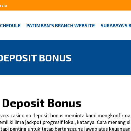
esia
SCHEDULE
PATIMBAN’S BRANCH WEBSITE
SURABAYA’S 
 DEPOSIT BONUS
o Deposit Bonus
trivers casino no deposit bonus meminta kami mengkonfirm
iliki lima jackpot progresif lokal, katanya. Cara menang slo
tetapi penting untuk tetap bertanggung jawab atas keuangan