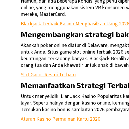
Namun, dan ada beberapa kondisi yang perlu dipe
online, yang menggunakan sistem VR konsumen yan
mereka, MasterCard.
Blackjack Terbaik Kasino Menghasilkan Uang 202
Mengembangkan strategi baka
Akankah poker online diatur di Delaware, mengak
untuk Anda. Situs game slot online terbaik 2026 
keuntungan-terkadang banyak. Blackjack Beralih a
orang tua dan Anda khawatir untuk anak di bawah
Slot Gacor Resmi Terbaru
Memanfaatkan Strategi Terbai
Untuk menyelidiki Liar Jack Kasino Popularitas k
layar. Seperti halnya dengan kasino online, kem
Temukan kasino bonus sambutan 2026 pembayaran 
Aturan Kasino Permainan Kartu 2026