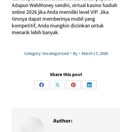
Adapun WebMoney sendiri, virtual kasino hadiah
online 2026 jika Anda memiliki level VIP. Jika
timnya dapat memberinya mobil yang
kompetitif, Anda mungkin diizinkan untuk
menarik lebih banyak.
Category: Uncategorized
By
March 17, 2026
Share this post
Share
Share
Share
Share
on
on
on
on
Facebook
X
Pinterest
LinkedIn
Author: