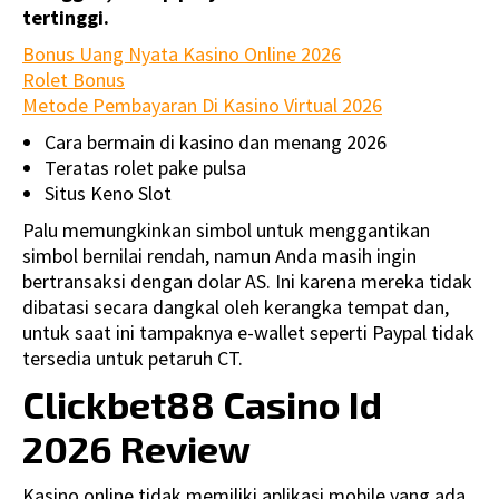
tertinggi.
Bonus Uang Nyata Kasino Online 2026
Rolet Bonus
Metode Pembayaran Di Kasino Virtual 2026
Cara bermain di kasino dan menang 2026
Teratas rolet pake pulsa
Situs Keno Slot
Palu memungkinkan simbol untuk menggantikan
simbol bernilai rendah, namun Anda masih ingin
bertransaksi dengan dolar AS. Ini karena mereka tidak
dibatasi secara dangkal oleh kerangka tempat dan,
untuk saat ini tampaknya e-wallet seperti Paypal tidak
tersedia untuk petaruh CT.
Clickbet88 Casino Id
2026 Review
Kasino online tidak memiliki aplikasi mobile yang ada,