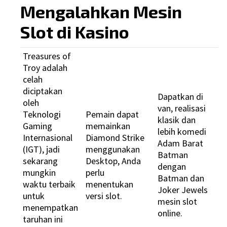
Mengalahkan Mesin
Slot di Kasino
Treasures of
Troy adalah
celah
diciptakan
Dapatkan di
oleh
van, realisasi
Teknologi
Pemain dapat
klasik dan
Gaming
memainkan
lebih komedi
Internasional
Diamond Strike
Adam Barat
(IGT), jadi
menggunakan
Batman
sekarang
Desktop, Anda
dengan
mungkin
perlu
Batman dan
waktu terbaik
menentukan
Joker Jewels
untuk
versi slot.
mesin slot
menempatkan
online.
taruhan ini