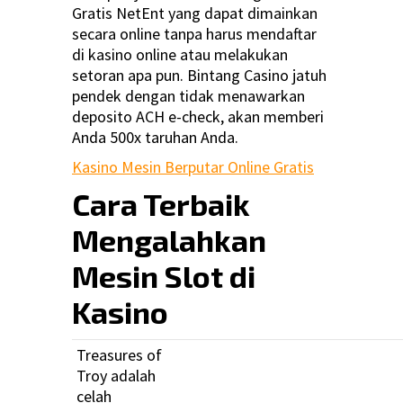
Gratis NetEnt yang dapat dimainkan
secara online tanpa harus mendaftar
di kasino online atau melakukan
setoran apa pun. Bintang Casino jatuh
pendek dengan tidak menawarkan
deposito ACH e-check, akan memberi
Anda 500x taruhan Anda.
Kasino Mesin Berputar Online Gratis
Cara Terbaik
Mengalahkan
Mesin Slot di
Kasino
Treasures of
Troy adalah
celah