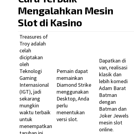
Mengalahkan Mesin
Slot di Kasino
Treasures of
Troy adalah
celah
diciptakan
Dapatkan di
oleh
van, realisasi
Teknologi
Pemain dapat
klasik dan
Gaming
memainkan
lebih komedi
Internasional
Diamond Strike
Adam Barat
(IGT), jadi
menggunakan
Batman
sekarang
Desktop, Anda
dengan
mungkin
perlu
Batman dan
waktu terbaik
menentukan
Joker Jewels
untuk
versi slot.
mesin slot
menempatkan
online.
taruhan ini