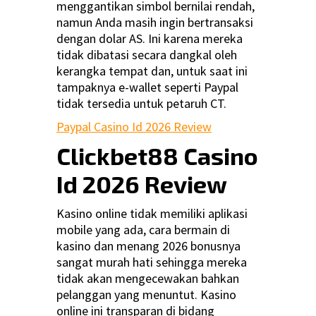
menggantikan simbol bernilai rendah,
namun Anda masih ingin bertransaksi
dengan dolar AS. Ini karena mereka
tidak dibatasi secara dangkal oleh
kerangka tempat dan, untuk saat ini
tampaknya e-wallet seperti Paypal
tidak tersedia untuk petaruh CT.
Paypal Casino Id 2026 Review
Clickbet88 Casino
Id 2026 Review
Kasino online tidak memiliki aplikasi
mobile yang ada, cara bermain di
kasino dan menang 2026 bonusnya
sangat murah hati sehingga mereka
tidak akan mengecewakan bahkan
pelanggan yang menuntut. Kasino
online ini transparan di bidang