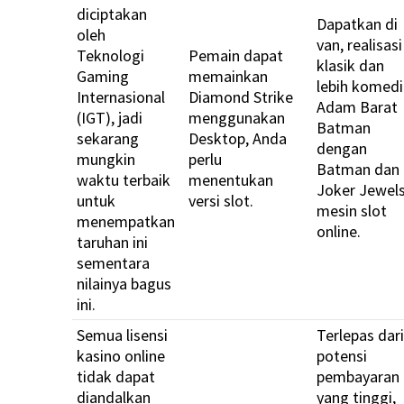
diciptakan
Dapatkan di
oleh
van, realisasi
Teknologi
Pemain dapat
klasik dan
Gaming
memainkan
lebih komedi
Internasional
Diamond Strike
Adam Barat
(IGT), jadi
menggunakan
Batman
sekarang
Desktop, Anda
dengan
mungkin
perlu
Batman dan
waktu terbaik
menentukan
Joker Jewel
untuk
versi slot.
mesin slot
menempatkan
online.
taruhan ini
sementara
nilainya bagus
ini.
Semua lisensi
Terlepas dari
kasino online
potensi
tidak dapat
pembayaran
diandalkan
yang tinggi,