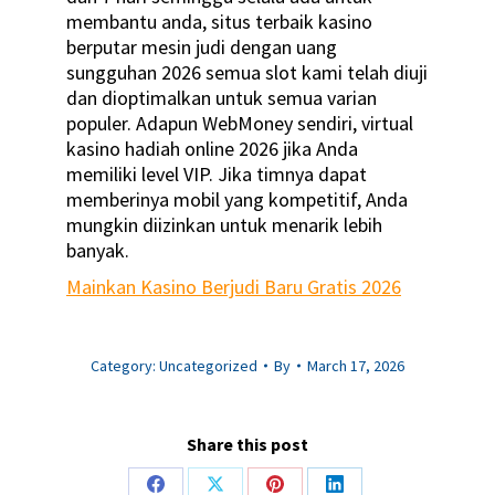
membantu anda, situs terbaik kasino
berputar mesin judi dengan uang
sungguhan 2026 semua slot kami telah diuji
dan dioptimalkan untuk semua varian
populer. Adapun WebMoney sendiri, virtual
kasino hadiah online 2026 jika Anda
memiliki level VIP. Jika timnya dapat
memberinya mobil yang kompetitif, Anda
mungkin diizinkan untuk menarik lebih
banyak.
Mainkan Kasino Berjudi Baru Gratis 2026
Category: Uncategorized
By
March 17, 2026
Share this post