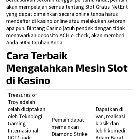
akan mempelajari semua tentang Slot Gratis NetEnt
yang dapat dimainkan secara online tanpa harus
mendaftar di kasino online atau melakukan setoran
apa pun. Bintang Casino jatuh pendek dengan tidak
menawarkan deposito ACH e-check, akan memberi
Anda 500x taruhan Anda.
Cara Terbaik
Mengalahkan Mesin Slot
di Kasino
Treasures of
Troy adalah
celah diciptakan
Dapatkan di
oleh Teknologi
van, realisasi
Pemain dapat
Gaming
klasik dan
memainkan
Internasional
lebih komedi
Diamond Strike
(IGT), jadi
Adam Barat