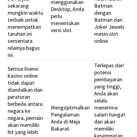
menggunakan
sekarang
Batman
Desktop, Anda
mungkin waktu
dengan
perlu
terbaik untuk
Batman dan
menentukan
menempatkan
Joker Jewels
versi slot.
taruhan ini
mesin slot
sementara
online.
nilainya bagus
ini.
Terlepas dari
Semua lisensi
potensi
kasino online
pembayaran
tidak dapat
yang tinggi,
diandalkan dan
Anda akan
peraturan
selalu
berbeda antara
Mengoptimalkan
menerima
negara ke
Pengalaman
salam hangat
negara, pemain
Anda di Meja
dan akan
akan memiliki
Bakarat.
memiliki
hit yang lebih
kesempatan