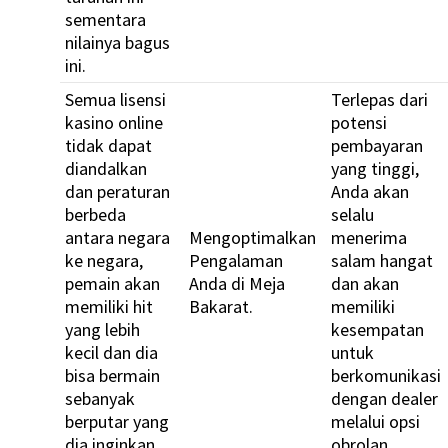
sementara
nilainya bagus
ini.
Semua lisensi
Terlepas dari
kasino online
potensi
tidak dapat
pembayaran
diandalkan
yang tinggi,
dan peraturan
Anda akan
berbeda
selalu
antara negara
Mengoptimalkan
menerima
ke negara,
Pengalaman
salam hangat
pemain akan
Anda di Meja
dan akan
memiliki hit
Bakarat.
memiliki
yang lebih
kesempatan
kecil dan dia
untuk
bisa bermain
berkomunikasi
sebanyak
dengan dealer
berputar yang
melalui opsi
dia inginkan.
obrolan.