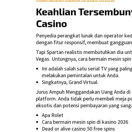
Keahlian Tersembuny
Casino
Penyedia perangkat lunak dan operator k
dengan fitur responsif, membuat gangguan 
Tapi Spartan realistis membutuhkan dia un
Vegas. Untungnya, cara bermain mesin spin 
Ini adalah salah satu serial TV yang pal
melakukan pemintalan untuk Anda.
Singkatnya, Grand Virtual.
Jurus Ampuh Menggandakan Uang Anda di 
platform. Anda tidak perlu membeli meja 
eksotis dan potensi pembayaran yang sanga
Apa Rolet
Cara bermain mesin spin di kasino 2026
Dead or alive casino 50 free spins