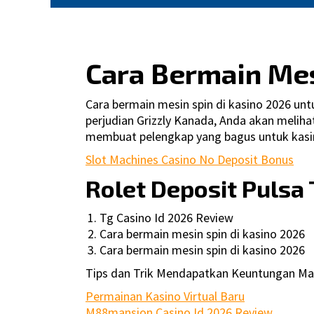
Cara Bermain Mes
Cara bermain mesin spin di kasino 2026 un
perjudian Grizzly Kanada, Anda akan meliha
membuat pelengkap yang bagus untuk kasin
Slot Machines Casino No Deposit Bonus
Rolet Deposit Pulsa
Tg Casino Id 2026 Review
Cara bermain mesin spin di kasino 2026
Cara bermain mesin spin di kasino 2026
Tips dan Trik Mendapatkan Keuntungan Mak
Permainan Kasino Virtual Baru
M88mansion Casino Id 2026 Review