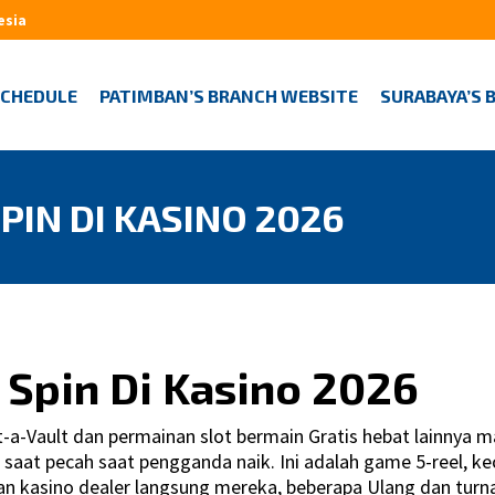
esia
SCHEDULE
PATIMBAN’S BRANCH WEBSITE
SURABAYA’S 
PIN DI KASINO 2026
 Spin Di Kasino 2026
t-a-Vault dan permainan slot bermain Gratis hebat lainnya
 saat pecah saat pengganda naik. Ini adalah game 5-reel, 
an kasino dealer langsung mereka, beberapa Ulang dan tur