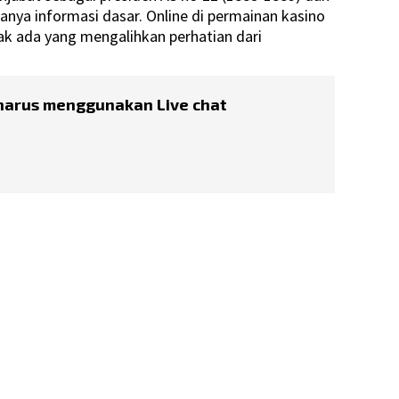
anya informasi dasar. Online di permainan kasino
ak ada yang mengalihkan perhatian dari
n harus menggunakan Live chat