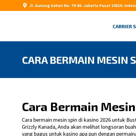
Jl. Gunung Sahari No. 79-80. Jakarta Pusat 10610. Indon
CARRIER 
CARA BERMAIN MESIN S
Cara Bermain Mesin
Cara bermain mesin spin di kasino 2026 untuk Bus
Grizzly Kanada, Anda akan melihat longsoran buah
yang bagus untuk kasino apa pun dengan permain