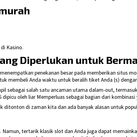
rmurah
di Kasino.
ang Diperlukan untuk Bermai
 menempatkan penekanan besar pada memberikan situs mobi
uk membeli Anda waktu untuk beralih tiket Anda (s) denga
mpil sebagai salah satu ancaman utama dalam-out, termasuk
 dipicu oleh liar Memperluas sebagai bagian dari kombinasi
nyak ditonton di zaman kita dan ada banyak alasan untuk po
.
Namun, tertarik klasik slot dan Anda juga dapat memainka