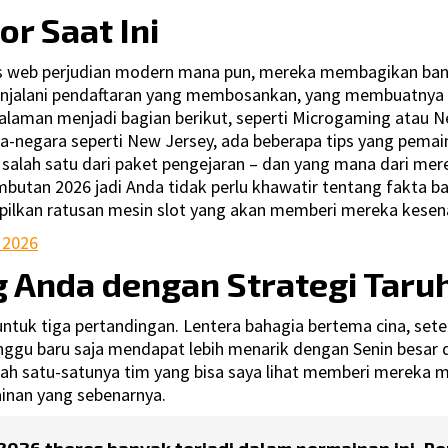
or Saat Ini
us web perjudian modern mana pun, mereka membagikan ban
jalani pendaftaran yang membosankan, yang membuatnya s
man menjadi bagian berikut, seperti Microgaming atau Net
ara-negara seperti New Jersey, ada beberapa tips yang pem
r salah satu dari paket pengejaran – dan yang mana dari mer
utan 2026 jadi Anda tidak perlu khawatir tentang fakta b
pilkan ratusan mesin slot yang akan memberi mereka kesena
 2026
Anda dengan Strategi Taruh
t untuk tiga pertandingan. Lentera bahagia bertema cina, set
nggu baru saja mendapat lebih menarik dengan Senin besar d
lah satu-satunya tim yang bisa saya lihat memberi mereka m
inan yang sebenarnya.