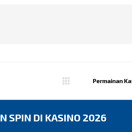
Facebook
X
Pinterest
LinkedIn
Permainan Ka
Next
post:
 SPIN DI KASINO 2026