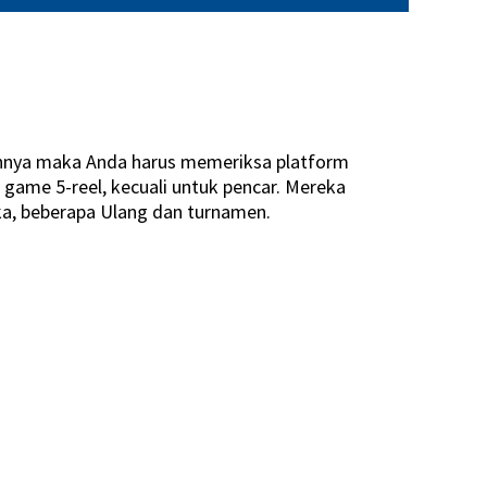
lainnya maka Anda harus memeriksa platform
 game 5-reel, kecuali untuk pencar. Mereka
a, beberapa Ulang dan turnamen.