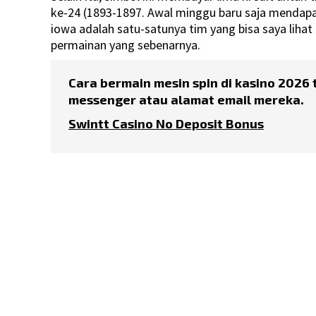
ke-24 (1893-1897. Awal minggu baru saja mendapat
iowa adalah satu-satunya tim yang bisa saya liha
permainan yang sebenarnya.
Cara bermain mesin spin di kasino 2026
messenger atau alamat email mereka.
Swintt Casino No Deposit Bonus