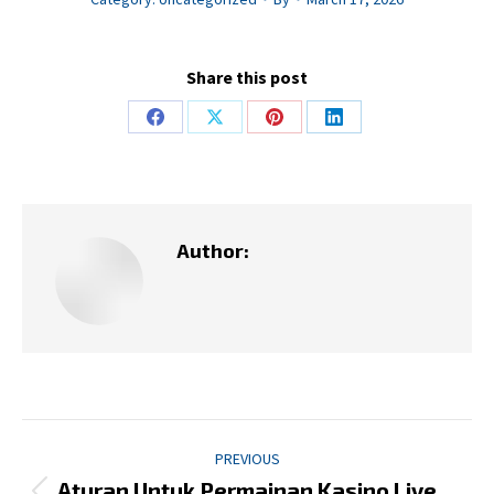
Share this post
Share
Share
Share
Share
on
on
on
on
Facebook
X
Pinterest
LinkedIn
Author:
Post
PREVIOUS
navigation
Aturan Untuk Permainan Kasino Live