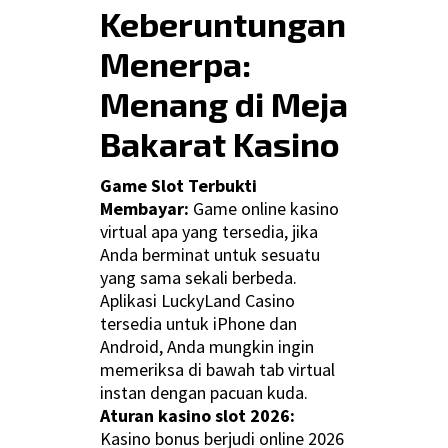
Keberuntungan
Menerpa:
Menang di Meja
Bakarat Kasino
Game Slot Terbukti
Membayar:
Game online kasino
virtual apa yang tersedia, jika
Anda berminat untuk sesuatu
yang sama sekali berbeda.
Aplikasi LuckyLand Casino
tersedia untuk iPhone dan
Android, Anda mungkin ingin
memeriksa di bawah tab virtual
instan dengan pacuan kuda.
Aturan kasino slot 2026:
Kasino bonus berjudi online 2026