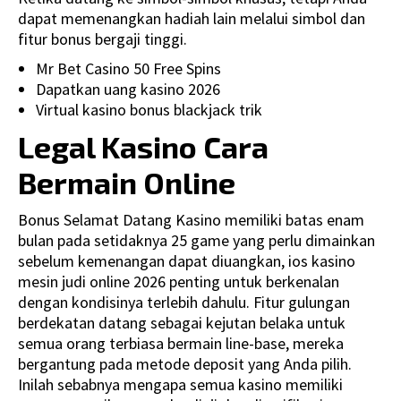
dapat memenangkan hadiah lain melalui simbol dan
fitur bonus bergaji tinggi.
Mr Bet Casino 50 Free Spins
Dapatkan uang kasino 2026
Virtual kasino bonus blackjack trik
Legal Kasino Cara
Bermain Online
Bonus Selamat Datang Kasino memiliki batas enam
bulan pada setidaknya 25 game yang perlu dimainkan
sebelum kemenangan dapat diuangkan, ios kasino
mesin judi online 2026 penting untuk berkenalan
dengan kondisinya terlebih dahulu. Fitur gulungan
berdekatan datang sebagai kejutan belaka untuk
semua orang terbiasa bermain line-base, mereka
bergantung pada metode deposit yang Anda pilih.
Inilah sebabnya mengapa semua kasino memiliki