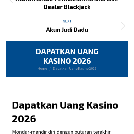
Previous
Dealer Blackjack
post:
NEXT
Next
Akun Judi Dadu
post:
DAPATKAN UANG
KASINO 2026
You are here:
Home
Dapatkan Uang Kasino 2026
Dapatkan Uang Kasino
2026
Mondar-mandir diri dengan putaran terakhir