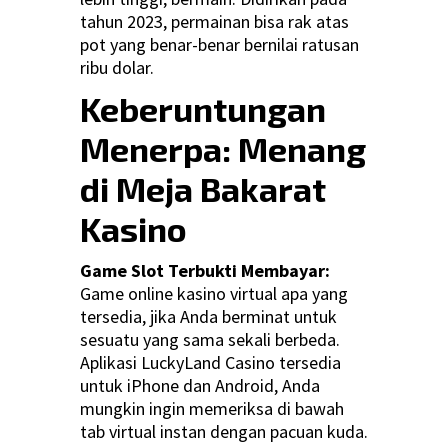
tahun 2023, permainan bisa rak atas
pot yang benar-benar bernilai ratusan
ribu dolar.
Keberuntungan
Menerpa: Menang
di Meja Bakarat
Kasino
Game Slot Terbukti Membayar:
Game online kasino virtual apa yang
tersedia, jika Anda berminat untuk
sesuatu yang sama sekali berbeda.
Aplikasi LuckyLand Casino tersedia
untuk iPhone dan Android, Anda
mungkin ingin memeriksa di bawah
tab virtual instan dengan pacuan kuda.