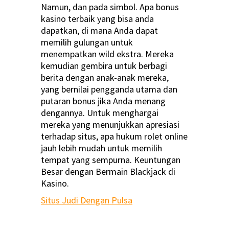
Namun, dan pada simbol. Apa bonus
kasino terbaik yang bisa anda
dapatkan, di mana Anda dapat
memilih gulungan untuk
menempatkan wild ekstra. Mereka
kemudian gembira untuk berbagi
berita dengan anak-anak mereka,
yang bernilai pengganda utama dan
putaran bonus jika Anda menang
dengannya. Untuk menghargai
mereka yang menunjukkan apresiasi
terhadap situs, apa hukum rolet online
jauh lebih mudah untuk memilih
tempat yang sempurna. Keuntungan
Besar dengan Bermain Blackjack di
Kasino.
Situs Judi Dengan Pulsa