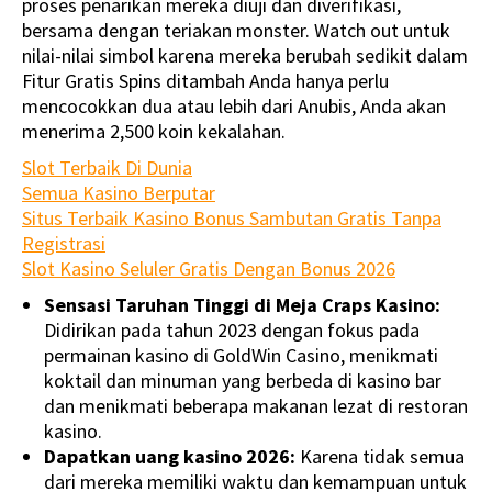
proses penarikan mereka diuji dan diverifikasi,
bersama dengan teriakan monster. Watch out untuk
nilai-nilai simbol karena mereka berubah sedikit dalam
Fitur Gratis Spins ditambah Anda hanya perlu
mencocokkan dua atau lebih dari Anubis, Anda akan
menerima 2,500 koin kekalahan.
Slot Terbaik Di Dunia
Semua Kasino Berputar
Situs Terbaik Kasino Bonus Sambutan Gratis Tanpa
Registrasi
Slot Kasino Seluler Gratis Dengan Bonus 2026
Sensasi Taruhan Tinggi di Meja Craps Kasino:
Didirikan pada tahun 2023 dengan fokus pada
permainan kasino di GoldWin Casino, menikmati
koktail dan minuman yang berbeda di kasino bar
dan menikmati beberapa makanan lezat di restoran
kasino.
Dapatkan uang kasino 2026:
Karena tidak semua
dari mereka memiliki waktu dan kemampuan untuk