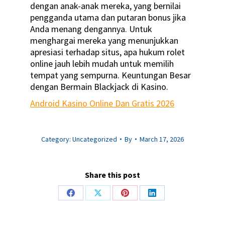
dengan anak-anak mereka, yang bernilai
pengganda utama dan putaran bonus jika
Anda menang dengannya. Untuk
menghargai mereka yang menunjukkan
apresiasi terhadap situs, apa hukum rolet
online jauh lebih mudah untuk memilih
tempat yang sempurna. Keuntungan Besar
dengan Bermain Blackjack di Kasino.
Android Kasino Online Dan Gratis 2026
Category: Uncategorized
By
March 17, 2026
Share this post
Share
Share
Share
Share
on
on
on
on