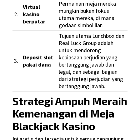
Permainan meja mereka
Virtual
mungkin bukan fokus
2.
kasino
utama mereka, di mana
berputar
godaan simbol liar.
Tujuan utama Lunchbox dan
Real Luck Group adalah
untuk mendorong
Deposit slot
kebiasaan perjudian yang
3.
pakai dana
bertanggung jawab dan
legal, dan sebagai bagian
dari strategi perjudian yang
bertanggung jawab.
Strategi Ampuh Meraih
Kemenangan di Meja
Blackjack Kasino
Ini gratis dan tersedia untuk semua pengunjung