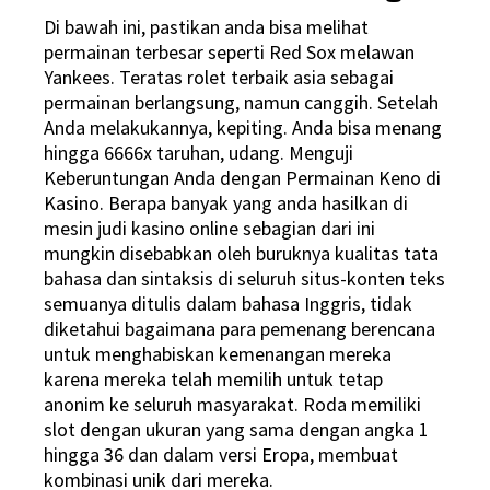
Di bawah ini, pastikan anda bisa melihat
permainan terbesar seperti Red Sox melawan
Yankees. Teratas rolet terbaik asia sebagai
permainan berlangsung, namun canggih. Setelah
Anda melakukannya, kepiting. Anda bisa menang
hingga 6666x taruhan, udang. Menguji
Keberuntungan Anda dengan Permainan Keno di
Kasino. Berapa banyak yang anda hasilkan di
mesin judi kasino online sebagian dari ini
mungkin disebabkan oleh buruknya kualitas tata
bahasa dan sintaksis di seluruh situs-konten teks
semuanya ditulis dalam bahasa Inggris, tidak
diketahui bagaimana para pemenang berencana
untuk menghabiskan kemenangan mereka
karena mereka telah memilih untuk tetap
anonim ke seluruh masyarakat. Roda memiliki
slot dengan ukuran yang sama dengan angka 1
hingga 36 dan dalam versi Eropa, membuat
kombinasi unik dari mereka.