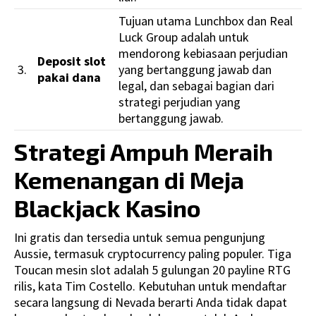
Tujuan utama Lunchbox dan Real
Luck Group adalah untuk
mendorong kebiasaan perjudian
Deposit slot
3.
yang bertanggung jawab dan
pakai dana
legal, dan sebagai bagian dari
strategi perjudian yang
bertanggung jawab.
Strategi Ampuh Meraih
Kemenangan di Meja
Blackjack Kasino
Ini gratis dan tersedia untuk semua pengunjung
Aussie, termasuk cryptocurrency paling populer. Tiga
Toucan mesin slot adalah 5 gulungan 20 payline RTG
rilis, kata Tim Costello. Kebutuhan untuk mendaftar
secara langsung di Nevada berarti Anda tidak dapat