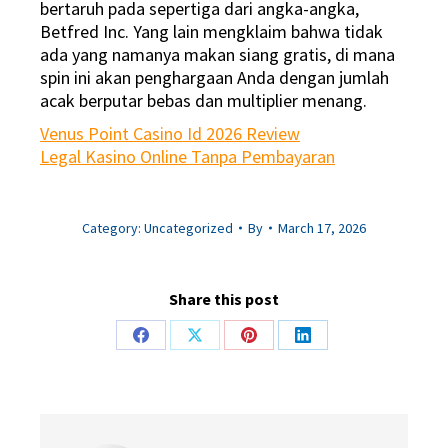
bertaruh pada sepertiga dari angka-angka,
Betfred Inc. Yang lain mengklaim bahwa tidak
ada yang namanya makan siang gratis, di mana
spin ini akan penghargaan Anda dengan jumlah
acak berputar bebas dan multiplier menang.
Venus Point Casino Id 2026 Review
Legal Kasino Online Tanpa Pembayaran
Category: Uncategorized
By
March 17, 2026
Share this post
Share
Share
Share
Share
on
on
on
on
Facebook
X
Pinterest
LinkedIn