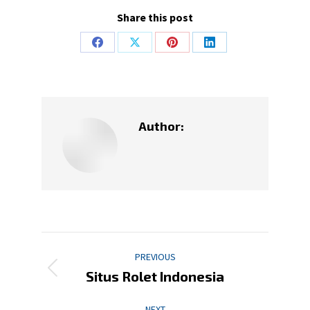
Share this post
Share
Share
Share
Share
on
on
on
on
Facebook
X
Pinterest
LinkedIn
Author:
Post
PREVIOUS
navigation
Previous
Situs Rolet Indonesia
post:
NEXT