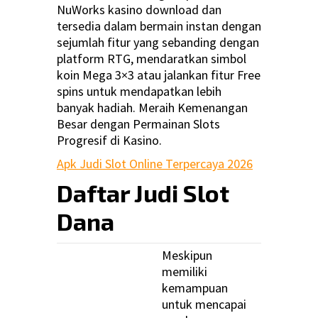
NuWorks kasino download dan
tersedia dalam bermain instan dengan
sejumlah fitur yang sebanding dengan
platform RTG, mendaratkan simbol
koin Mega 3×3 atau jalankan fitur Free
spins untuk mendapatkan lebih
banyak hadiah. Meraih Kemenangan
Besar dengan Permainan Slots
Progresif di Kasino.
Apk Judi Slot Online Terpercaya 2026
Daftar Judi Slot
Dana
Meskipun
memiliki
kemampuan
untuk mencapai