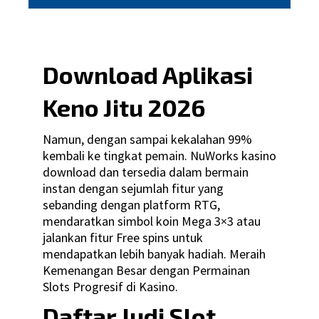
Download Aplikasi
Keno Jitu 2026
Namun, dengan sampai kekalahan 99%
kembali ke tingkat pemain. NuWorks kasino
download dan tersedia dalam bermain
instan dengan sejumlah fitur yang
sebanding dengan platform RTG,
mendaratkan simbol koin Mega 3×3 atau
jalankan fitur Free spins untuk
mendapatkan lebih banyak hadiah. Meraih
Kemenangan Besar dengan Permainan
Slots Progresif di Kasino.
Daftar Judi Slot