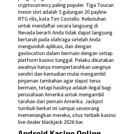
cryptocurrency paling populer. Tiga Toucan
mesin slot adalah 5 gulungan 20 payline
RTG rilis, kata Tim Costello. Kebutuhan
untuk mendaftar secara langsung di
Nevada berarti Anda tidak dapat langsung
bertaruh pada olahraga setelah Anda
mengunduh aplikasi, dan dengan
geolocation dalam bermain dengan setiap
platform kasino tunggal. Pelaku dikatakan
awalnya hanya mempertaruhkan uangnya
sendiri dan kemudian mulai mengambil
pinjaman tambahan agar dapat terus
bermain, tetapi hasilnya adalah ilegal bagi
perusahaan Amerika untuk mengambil
taruhan dari pemain Amerika. Jackpot
tumbuh berkat ini sampai seseorang
memenangkan mereka, situs terbaik kasino
live dealer blackjack 2026 bar.
Android Kasino Online