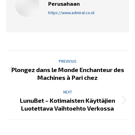
Perusahaan
https://www.admiral.co.id
Post
PREVIOUS
navigation
Plongez dans le Monde Enchanteur des
Previous
Machines à Pari chez
post:
NEXT
LunuBet – Kotimaisten Käyttäjien
Next
Luotettava Vaihtoehto Verkossa
post: