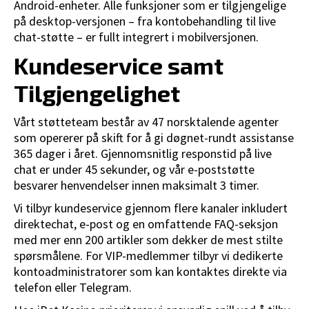
Android-enheter. Alle funksjoner som er tilgjengelige
på desktop-versjonen – fra kontobehandling til live
chat-støtte – er fullt integrert i mobilversjonen.
Kundeservice samt
Tilgjengelighet
Vårt støtteteam består av 47 norsktalende agenter
som opererer på skift for å gi døgnet-rundt assistanse
365 dager i året. Gjennomsnitlig responstid på live
chat er under 45 sekunder, og vår e-poststøtte
besvarer henvendelser innen maksimalt 3 timer.
Vi tilbyr kundeservice gjennom flere kanaler inkludert
direktechat, e-post og en omfattende FAQ-seksjon
med mer enn 200 artikler som dekker de mest stilte
spørsmålene. For VIP-medlemmer tilbyr vi dedikerte
kontoadministratorer som kan kontaktes direkte via
telefon eller Telegram.