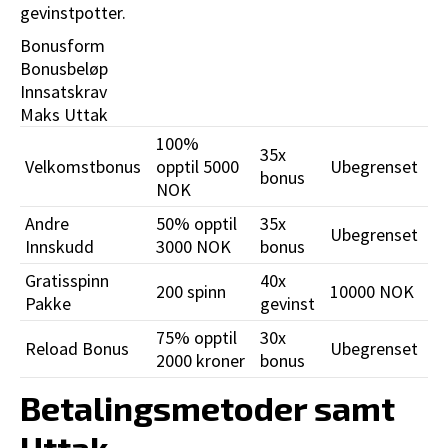
gevinstpotter.
Bonusform
Bonusbeløp
Innsatskrav
Maks Uttak
100%
35x
Velkomstbonus
opptil 5000
Ubegrenset
bonus
NOK
Andre
50% opptil
35x
Ubegrenset
Innskudd
3000 NOK
bonus
Gratisspinn
40x
200 spinn
10000 NOK
Pakke
gevinst
75% opptil
30x
Reload Bonus
Ubegrenset
2000 kroner
bonus
Betalingsmetoder samt
Uttak