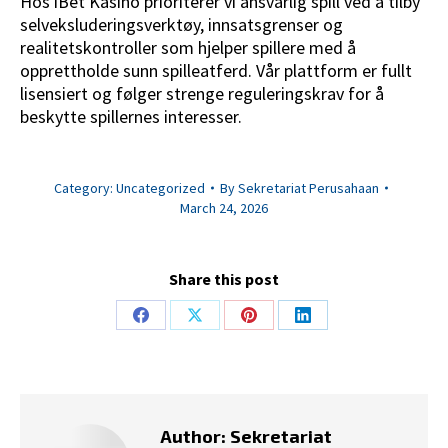
Hos iBet Kasino prioriterer vi ansvarlig spill ved å tilby
selveksluderingsverktøy, innsatsgrenser og
realitetskontroller som hjelper spillere med å
opprettholde sunn spilleatferd. Vår plattform er fullt
lisensiert og følger strenge reguleringskrav for å
beskytte spillernes interesser.
Category:
Uncategorized
By
Sekretariat Perusahaan
March 24, 2026
Share this post
Share
Share
Share
Share
on
on
on
on
Facebook
X
Pinterest
LinkedIn
Author:
Sekretariat