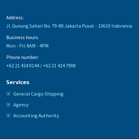
Address:
Jl. Gunung Sahari No. 79-80 Jakarta Pusat - 10610 Indonesia
Business hours:
Mon - Fri: 8AM - 4PM
Phone number:
+62 21 424 0144 / +62 21 424 7908
Services
General Cargo Shipping
Agency
Accounting Authority