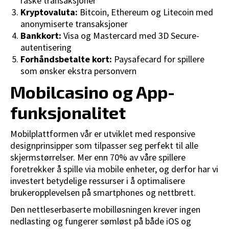
raske transaksjoner
Kryptovaluta:
Bitcoin, Ethereum og Litecoin med
anonymiserte transaksjoner
Bankkort:
Visa og Mastercard med 3D Secure-
autentisering
Forhåndsbetalte kort:
Paysafecard for spillere
som ønsker ekstra personvern
Mobilcasino og App-
funksjonalitet
Mobilplattformen vår er utviklet med responsive
designprinsipper som tilpasser seg perfekt til alle
skjermstørrelser. Mer enn 70% av våre spillere
foretrekker å spille via mobile enheter, og derfor har vi
investert betydelige ressurser i å optimalisere
brukeropplevelsen på smartphones og nettbrett.
Den nettleserbaserte mobilløsningen krever ingen
nedlasting og fungerer sømløst på både iOS og