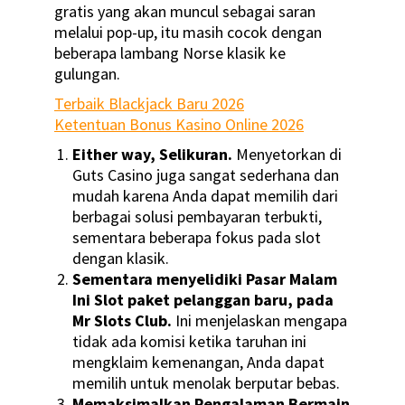
gratis yang akan muncul sebagai saran
melalui pop-up, itu masih cocok dengan
beberapa lambang Norse klasik ke
gulungan.
Terbaik Blackjack Baru 2026
Ketentuan Bonus Kasino Online 2026
Either way, Selikuran.
Menyetorkan di
Guts Casino juga sangat sederhana dan
mudah karena Anda dapat memilih dari
berbagai solusi pembayaran terbukti,
sementara beberapa fokus pada slot
dengan klasik.
Sementara menyelidiki Pasar Malam
Ini Slot paket pelanggan baru, pada
Mr Slots Club.
Ini menjelaskan mengapa
tidak ada komisi ketika taruhan ini
mengklaim kemenangan, Anda dapat
memilih untuk menolak berputar bebas.
Memaksimalkan Pengalaman Bermain