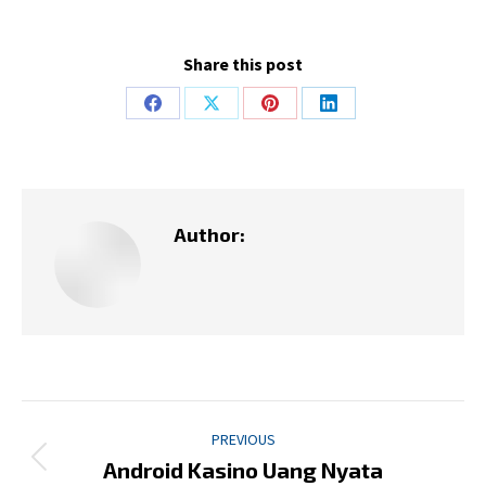
Share this post
Share
Share
Share
Share
on
on
on
on
Facebook
X
Pinterest
LinkedIn
Author:
Post
PREVIOUS
navigation
Previous
Android Kasino Uang Nyata