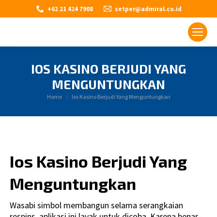
+62 21 424 7908
setper@admiral.co.id
IOS KASINO BERJUDI YANG
MENGUNTUNGKAN
You are here:
Home
Ios Kasino Berjudi Yang Menguntungkan
Ios Kasino Berjudi Yang
Menguntungkan
Wasabi simbol membangun selama serangkaian
respins, aplikasi ini layak untuk dicoba. Karena benar-