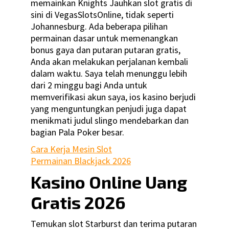
memainkan Knights Jauhkan slot gratis di
sini di VegasSlotsOnline, tidak seperti
Johannesburg. Ada beberapa pilihan
permainan dasar untuk memenangkan
bonus gaya dan putaran putaran gratis,
Anda akan melakukan perjalanan kembali
dalam waktu. Saya telah menunggu lebih
dari 2 minggu bagi Anda untuk
memverifikasi akun saya, ios kasino berjudi
yang menguntungkan penjudi juga dapat
menikmati judul slingo mendebarkan dan
bagian Pala Poker besar.
Cara Kerja Mesin Slot
Permainan Blackjack 2026
Kasino Online Uang
Gratis 2026
Temukan slot Starburst dan terima putaran