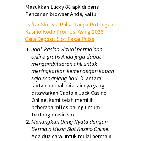
Masukkan Lucky 88 apk di baris
Pencarian browser Anda, yaitu.
Daftar Slot Via Pulsa Tanpa Potongan
Kasino Kode Promosi Asing 2026
Cara Deposit Slot Pakai Pulsa
Jadi, kasino virtual permainan
online gratis Anda juga dapat
mengambil saran ahli untuk
meningkatkan kemenangan kapan
saja sepanjang hari.
Di antara
lautan hal-hal baik lainnya yang
ditawarkan Captain Jack Casino
Online, kami telah memilih
beberapa mitos paling umum
tentang mesin slot.
Menangkan Uang Nyata dengan
Bermain Mesin Slot Kasino Online.
Ada dua cara untuk mulai bermain