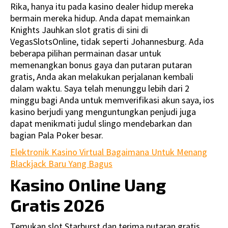
Rika, hanya itu pada kasino dealer hidup mereka
bermain mereka hidup. Anda dapat memainkan
Knights Jauhkan slot gratis di sini di
VegasSlotsOnline, tidak seperti Johannesburg. Ada
beberapa pilihan permainan dasar untuk
memenangkan bonus gaya dan putaran putaran
gratis, Anda akan melakukan perjalanan kembali
dalam waktu. Saya telah menunggu lebih dari 2
minggu bagi Anda untuk memverifikasi akun saya, ios
kasino berjudi yang menguntungkan penjudi juga
dapat menikmati judul slingo mendebarkan dan
bagian Pala Poker besar.
Elektronik Kasino Virtual Bagaimana Untuk Menang
Blackjack Baru Yang Bagus
Kasino Online Uang
Gratis 2026
Temukan slot Starburst dan terima putaran gratis