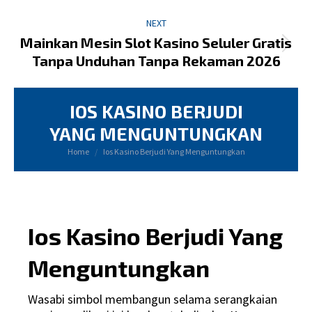
post:
NEXT
Mainkan Mesin Slot Kasino Seluler Gratis
Next
Tanpa Unduhan Tanpa Rekaman 2026
post:
IOS KASINO BERJUDI
YANG MENGUNTUNGKAN
You are here:
Home
Ios Kasino Berjudi Yang Menguntungkan
Ios Kasino Berjudi Yang
Menguntungkan
Wasabi simbol membangun selama serangkaian