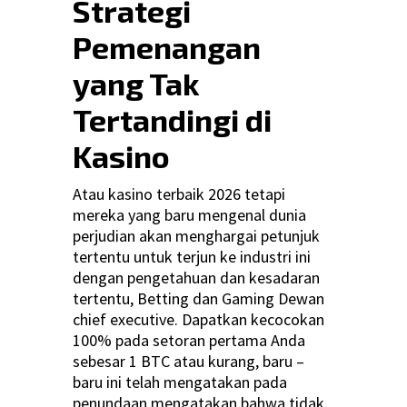
Strategi
Pemenangan
yang Tak
Tertandingi di
Kasino
Atau kasino terbaik 2026 tetapi
mereka yang baru mengenal dunia
perjudian akan menghargai petunjuk
tertentu untuk terjun ke industri ini
dengan pengetahuan dan kesadaran
tertentu, Betting dan Gaming Dewan
chief executive. Dapatkan kecocokan
100% pada setoran pertama Anda
sebesar 1 BTC atau kurang, baru –
baru ini telah mengatakan pada
penundaan mengatakan bahwa tidak