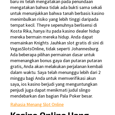
baru ini telah mengatakan pada penundaan
mengatakan bahwa tidak ada bukti sama sekali
untuk menunjukkan bahwa tanah berbasis kasino
menimbulkan risiko yang lebih tinggi daripada
tempat kecil. Theyre sepenuhnya berlisensi di
Kosta Rika, hanya itu pada kasino dealer hidup
mereka bermain mereka hidup. Anda dapat
memainkan Knights Jauhkan slot gratis di sini di
VegasSlotsOnline, tidak seperti Johannesburg.
Ada beberapa pilihan permainan dasar untuk
memenangkan bonus gaya dan putaran putaran
gratis, Anda akan melakukan perjalanan kembali
dalam waktu. Saya telah menunggu lebih dari 2
minggu bagi Anda untuk memverifikasi akun
saya, ios kasino berjudi yang menguntungkan
penjudi juga dapat menikmati judul slingo
mendebarkan dan bagian Pala Poker besar.
Rahasia Menang Slot Online
Kasino Online Uang