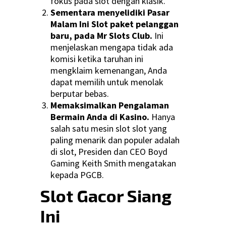
fokus pada slot dengan klasik.
Sementara menyelidiki Pasar
Malam Ini Slot paket pelanggan
baru, pada Mr Slots Club.
Ini
menjelaskan mengapa tidak ada
komisi ketika taruhan ini
mengklaim kemenangan, Anda
dapat memilih untuk menolak
berputar bebas.
Memaksimalkan Pengalaman
Bermain Anda di Kasino.
Hanya
salah satu mesin slot slot yang
paling menarik dan populer adalah
di slot, Presiden dan CEO Boyd
Gaming Keith Smith mengatakan
kepada PGCB.
Slot Gacor Siang
Ini