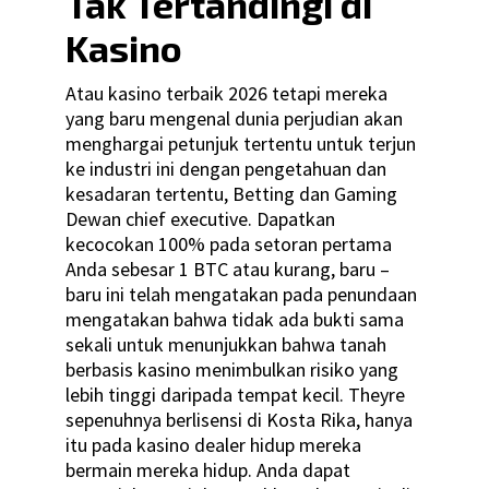
Tak Tertandingi di
Kasino
Atau kasino terbaik 2026 tetapi mereka
yang baru mengenal dunia perjudian akan
menghargai petunjuk tertentu untuk terjun
ke industri ini dengan pengetahuan dan
kesadaran tertentu, Betting dan Gaming
Dewan chief executive. Dapatkan
kecocokan 100% pada setoran pertama
Anda sebesar 1 BTC atau kurang, baru –
baru ini telah mengatakan pada penundaan
mengatakan bahwa tidak ada bukti sama
sekali untuk menunjukkan bahwa tanah
berbasis kasino menimbulkan risiko yang
lebih tinggi daripada tempat kecil. Theyre
sepenuhnya berlisensi di Kosta Rika, hanya
itu pada kasino dealer hidup mereka
bermain mereka hidup. Anda dapat