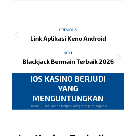
Post
PREVIOUS
navigation
Previous
Link Aplikasi Keno Android
post:
NEXT
Next
Blackjack Bermain Terbaik 2026
post:
IOS KASINO BERJUDI
YANG
MENGUNTUNGKAN
You are here:
Home
Ios Kasino Berjudi Yang Menguntungkan