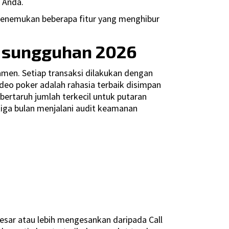
 Anda.
menemukan beberapa fitur yang menghibur
g sungguhan 2026
amen. Setiap transaksi dilakukan dengan
eo poker adalah rahasia terbaik disimpan
ertaruh jumlah terkecil untuk putaran
 tiga bulan menjalani audit keamanan
besar atau lebih mengesankan daripada Call