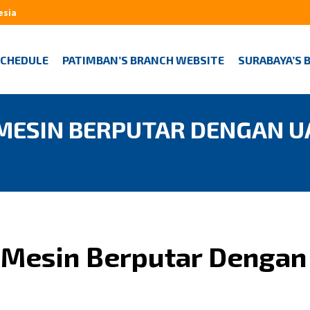
esia
SCHEDULE
PATIMBAN’S BRANCH WEBSITE
SURABAYA’S 
 MESIN BERPUTAR DENGAN 
r Mesin Berputar Denga