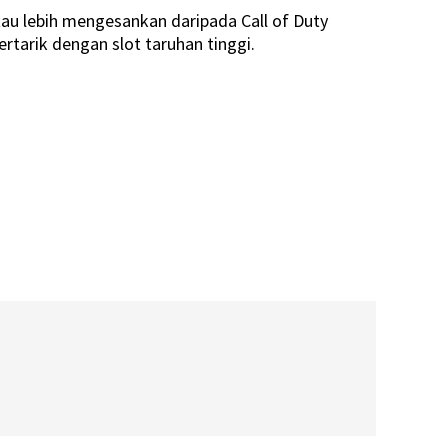
tau lebih mengesankan daripada Call of Duty
tarik dengan slot taruhan tinggi.