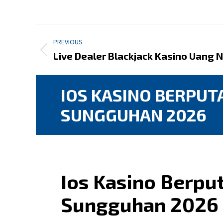
Post
PREVIOUS
navigation
Previous
Live Dealer Blackjack Kasino Uang 
post:
IOS KASINO BERPU
SUNGGUHAN 2026
Ios Kasino Berpu
Sungguhan 2026