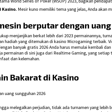
Utama World Series of Poker (WSOP) 2023, bagikan pendapat
 Kasino.
Mesir kuno memiliki tema yang jelas, Anda akan 
 mesin berputar dengan uan
kup menjanjikan berkat lebih dari 2023 permainannya, turn
hadiah yang ditemukan di kasino Microgaming terbaik. Vid
dengan banyak gratis 2026 Anda harus memulai kembali dan b
ja permainan di sini juga dari Realtime Gaming, yang setiap
nfaat dan kelemahan.
in Bakarat di Kasino
gan uang sungguhan 2026
angga melegalkan perjudian, tidak ada turnamen yang lebih 