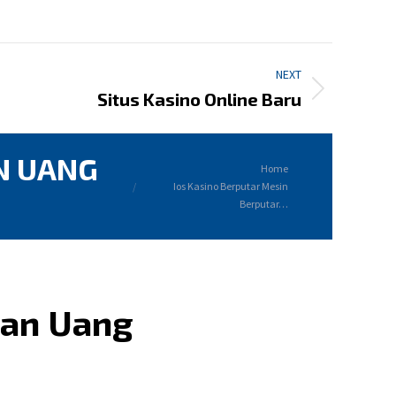
NEXT
Situs Kasino Online Baru
N UANG
You are here:
Home
Ios Kasino Berputar Mesin
Berputar…
gan Uang