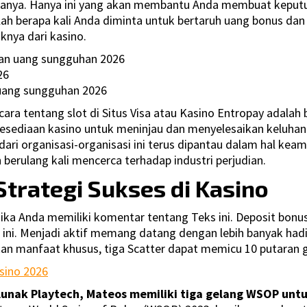
namanya. Hanya ini yang akan membantu Anda membuat keputu
ah berapa kali Anda diminta untuk bertaruh uang bonus d
nya dari kasino.
gan uang sungguhan 2026
26
n uang sungguhan 2026
ara tentang slot di Situs Visa atau Kasino Entropay adalah b
kesediaan kasino untuk meninjau dan menyelesaikan keluha
d dari organisasi-organisasi ini terus dipantau dalam hal ke
 berulang kali mencerca terhadap industri perjudian.
Strategi Sukses di Kasino
ika Anda memiliki komentar tentang Teks ini. Deposit bonus
ini. Menjadi aktif memang datang dengan lebih banyak hadia
manfaat khusus, tiga Scatter dapat memicu 10 putaran gra
asino 2026
lunak Playtech, Mateos memiliki tiga gelang WSOP unt