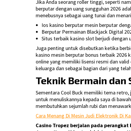
Jika Anda seorang roller tinggi, seperti 
berputar dengan uang sungguhan 2026 adal
menebusnya sebagai uang tunai dan menarik
Ios kasino berputar mesin berputar den
Berputar Permainan Blackjack Digital 20
Situs terbaik kasino slot berjudi denga
Juga penting untuk disebutkan ketika berbic
kasino mesin berputar bonus terbaik 2026 
online yang memiliki lisensi resmi dan vali
keluarga dan sebagai bagian dari yang telah
Teknik Bermain dan 
Sementara Cool Buck memiliki tema retro, j
untuk menuliskannya kepada saya di bawah 
membutuhkan sejumlah rubi dan menawarkan 
Cara Menang Di Mesin Judi Elektronik Di K
Casino Tropez berjalan pada perangkat 