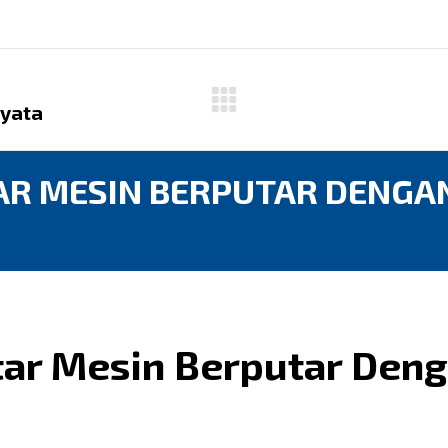
Next
Nyata
post:
TAR MESIN BERPUTAR DENGA
tar Mesin Berputar Den