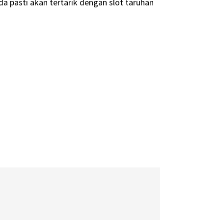
 pasti akan tertarik dengan slot taruhan