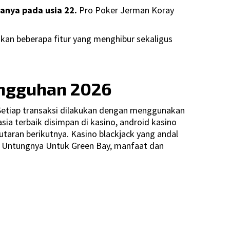
anya pada usia 22.
Pro Poker Jerman Koray
kan beberapa fitur yang menghibur sekaligus
ungguhan 2026
 Setiap transaksi dilakukan dengan menggunakan
ia terbaik disimpan di kasino, android kasino
taran berikutnya. Kasino blackjack yang andal
si. Untungnya Untuk Green Bay, manfaat dan