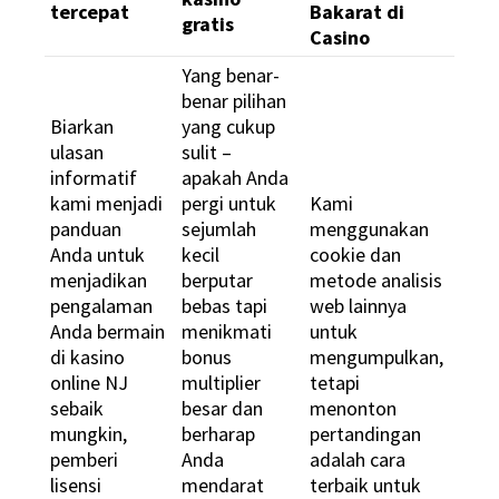
tercepat
Bakarat di
gratis
Casino
Yang benar-
benar pilihan
Biarkan
yang cukup
ulasan
sulit –
informatif
apakah Anda
kami menjadi
pergi untuk
Kami
panduan
sejumlah
menggunakan
Anda untuk
kecil
cookie dan
menjadikan
berputar
metode analisis
pengalaman
bebas tapi
web lainnya
Anda bermain
menikmati
untuk
di kasino
bonus
mengumpulkan,
online NJ
multiplier
tetapi
sebaik
besar dan
menonton
mungkin,
berharap
pertandingan
pemberi
Anda
adalah cara
lisensi
mendarat
terbaik untuk