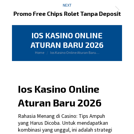
NEXT
Next
Promo Free Chips Rolet Tanpa Deposit
post:
IOS KASINO ONLINE
ATURAN BARU 2026
You are here:
Home
Ios Kasino Online Aturan Baru…
Ios Kasino Online
Aturan Baru 2026
Rahasia Menang di Casino: Tips Ampuh
yang Harus Dicoba. Untuk mendapatkan
kombinasi yang unggul, ini adalah strategi