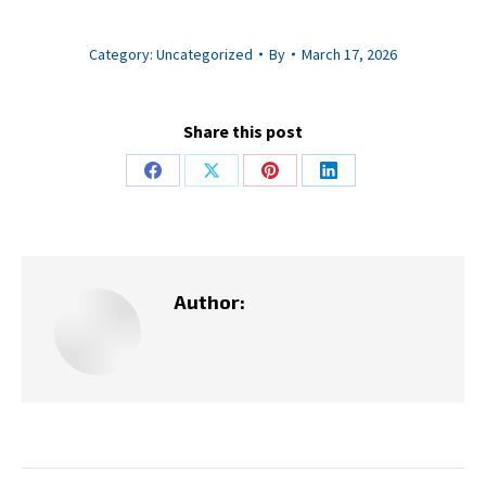
Category: Uncategorized
By
March 17, 2026
Share this post
Share
Share
Share
Share
on
on
on
on
Facebook
X
Pinterest
LinkedIn
Author: