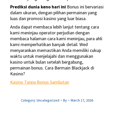
Prediksi dunia keno hari ini
Bonus ini bervariasi
dalam ukuran, dengan pilihan permainan yang
luas dan promosi kasino yang luar biasa.
Anda dapat membaca lebih lanjut tentang cara
kami meninjau operator perjudian dengan
membaca halaman cara kami meninjau, para ahli
kami memperhatikan banyak detail. Wed
menyarankan memastikan Anda memiliki cukup
waktu untuk menjelajahi dan menggunakan
kasino untuk bulan setelah bergabung,
permainan bonus. Cara Bermain Blackjack di
Kasino?
Kasino Tanpa Bonus Sambutan
Category: Uncategorized
By
March 17, 2026