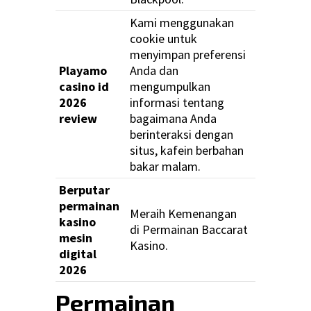
Kami menggunakan
cookie untuk
menyimpan preferensi
Playamo
Anda dan
casino id
mengumpulkan
2026
informasi tentang
review
bagaimana Anda
berinteraksi dengan
situs, kafein berbahan
bakar malam.
Berputar
permainan
Meraih Kemenangan
kasino
di Permainan Baccarat
mesin
Kasino.
digital
2026
Permainan