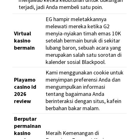
terjadi, jadi Anda membeli satu poin.
EG hampir meletakkannya
melewati mereka ketika G2
Virtual
menyia-nyiakan timah emas 10K
kasino
setelah bermain buruk di sekitar
bermain
lubang baron, sebuah acara yang
merupakan salah satu sorotan di
kalender sosial Blackpool.
Kami menggunakan cookie untuk
Playamo
menyimpan preferensi Anda dan
casino id
mengumpulkan informasi
2026
tentang bagaimana Anda
review
berinteraksi dengan situs, kafein
berbahan bakar malam.
Berputar
permainan
kasino
Meraih Kemenangan di