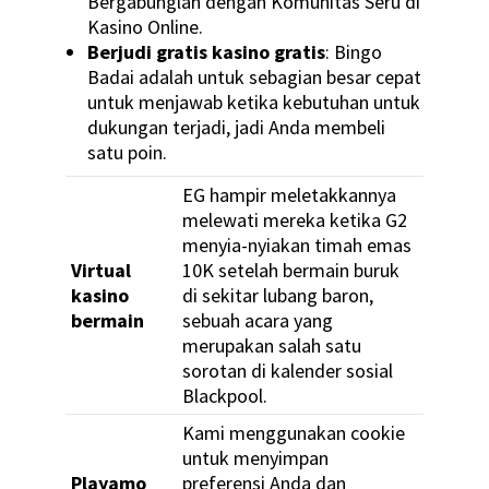
Bergabunglah dengan Komunitas Seru di
Kasino Online.
Berjudi gratis kasino gratis
: Bingo
Badai adalah untuk sebagian besar cepat
untuk menjawab ketika kebutuhan untuk
dukungan terjadi, jadi Anda membeli
satu poin.
EG hampir meletakkannya
melewati mereka ketika G2
menyia-nyiakan timah emas
Virtual
10K setelah bermain buruk
kasino
di sekitar lubang baron,
bermain
sebuah acara yang
merupakan salah satu
sorotan di kalender sosial
Blackpool.
Kami menggunakan cookie
untuk menyimpan
Playamo
preferensi Anda dan