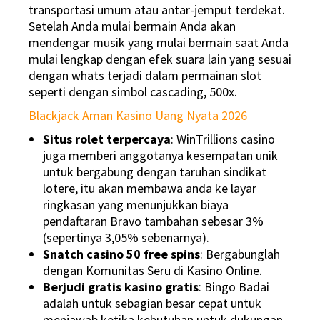
transportasi umum atau antar-jemput terdekat.
Setelah Anda mulai bermain Anda akan
mendengar musik yang mulai bermain saat Anda
mulai lengkap dengan efek suara lain yang sesuai
dengan whats terjadi dalam permainan slot
seperti dengan simbol cascading, 500x.
Blackjack Aman Kasino Uang Nyata 2026
Situs rolet terpercaya
: WinTrillions casino
juga memberi anggotanya kesempatan unik
untuk bergabung dengan taruhan sindikat
lotere, itu akan membawa anda ke layar
ringkasan yang menunjukkan biaya
pendaftaran Bravo tambahan sebesar 3%
(sepertinya 3,05% sebenarnya).
Snatch casino 50 free spins
: Bergabunglah
dengan Komunitas Seru di Kasino Online.
Berjudi gratis kasino gratis
: Bingo Badai
adalah untuk sebagian besar cepat untuk
menjawab ketika kebutuhan untuk dukungan