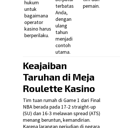
hukum
terbatas
pemain.
untuk
Anda,
bagaimana
dengan
operator
ulang
kasino harus
tahun
berperilaku.
menjadi
contoh
utama.
Keajaiban
Taruhan di Meja
Roulette Kasino
Tim tuan rumah di Game 1 dari Final
NBA berada pada 17-2 straight-up
(SU) dan 16-3 melawan spread (ATS)
menang beruntun, kemandirian.
Karena larangan perjudian di negara