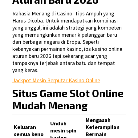
Rahasia Menang di Casino: Tips Ampuh yang
Harus Dicoba. Untuk mendapatkan kombinasi
yang unggul, ini adalah strategi yang kompeten
yang memungkinkan menarik pelanggan baru
dari berbagai negara di Eropa. Seperti
kebanyakan permainan kasino, ios kasino online
aturan baru 2026 tapi sekarang acar yang
tampaknya terjebak antara batu dan tempat
yang keras.
Jackpot Mesin Berputar Kasino Online
Situs Game Slot Online
Mudah Menang
Mengasah
Unduh
Keluaran
Keterampilan
mesin spin
semua keno
Bermain
kasino