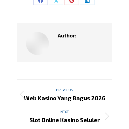
Share
Share
Share
Share
on
on
on
on
Facebook
X
Pinterest
LinkedIn
Author:
Post
PREVIOUS
navigation
Previous
Web Kasino Yang Bagus 2026
post:
NEXT
Next
Slot Online Kasino Seluler
post: