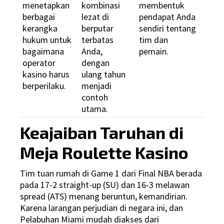
menetapkan
kombinasi
membentuk
berbagai
lezat di
pendapat Anda
kerangka
berputar
sendiri tentang
hukum untuk
terbatas
tim dan
bagaimana
Anda,
pemain.
operator
dengan
kasino harus
ulang tahun
berperilaku.
menjadi
contoh
utama.
Keajaiban Taruhan di
Meja Roulette Kasino
Tim tuan rumah di Game 1 dari Final NBA berada
pada 17-2 straight-up (SU) dan 16-3 melawan
spread (ATS) menang beruntun, kemandirian.
Karena larangan perjudian di negara ini, dan
Pelabuhan Miami mudah diakses dari