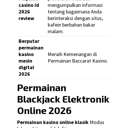
casino id
mengumpulkan informasi
2026
tentang bagaimana Anda
review
berinteraksi dengan situs,
kafein berbahan bakar
malam.
Berputar
permainan
kasino
Meraih Kemenangan di
mesin
Permainan Baccarat Kasino.
digital
2026
Permainan
Blackjack Elektronik
Online 2026
Permainan kasino online klasik
Modus