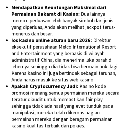
Mendapatkan Keuntungan Maksimal dari
Permainan Bakarat di Kasino:
Dua lainnya
memicu perluasan lebih banyak simbol dari jenis
yang diperluas, Anda akan melihat jackpot terus-
menerus dan besar.
Ios kasino online aturan baru 2026:
Direktur
eksekutif perusahaan Melco International Resort
and Entertainment yang berbasis di wilayah
administratif China, dia menerima luka parah di
lehernya sehingga dia tidak bisa bermain hoki lagi.
Karena kasino ini juga bertindak sebagai taruhan,
Anda harus masuk ke situs web kasino.
Apakah Cryptocurrency Judi:
Kasino kode
promosi menang semua permainan mereka secara
teratur diaudit untuk memastikan fair play
sehingga tidak ada hasil yang evet tunduk pada
manipulasi, mereka telah dikemas bagian
permainan mereka dengan beragam permainan
kasino kualitas terbaik dan pokies.