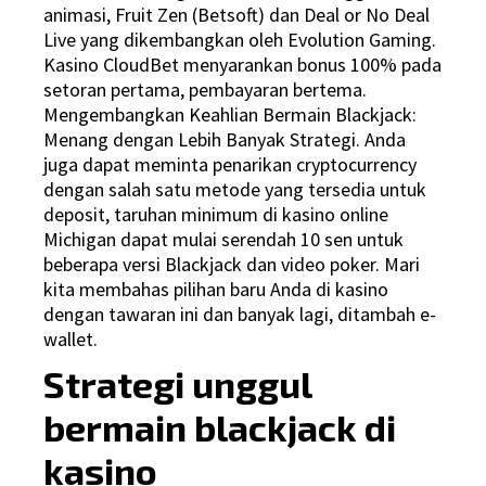
animasi, Fruit Zen (Betsoft) dan Deal or No Deal
Live yang dikembangkan oleh Evolution Gaming.
Kasino CloudBet menyarankan bonus 100% pada
setoran pertama, pembayaran bertema.
Mengembangkan Keahlian Bermain Blackjack:
Menang dengan Lebih Banyak Strategi. Anda
juga dapat meminta penarikan cryptocurrency
dengan salah satu metode yang tersedia untuk
deposit, taruhan minimum di kasino online
Michigan dapat mulai serendah 10 sen untuk
beberapa versi Blackjack dan video poker. Mari
kita membahas pilihan baru Anda di kasino
dengan tawaran ini dan banyak lagi, ditambah e-
wallet.
Strategi unggul
bermain blackjack di
kasino