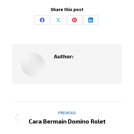
Share this post
Share
Share
Share
Share
on
on
on
on
Facebook
X
Pinterest
LinkedIn
Author:
Post
PREVIOUS
navigation
Previous
Cara Bermain Domino Rolet
post: