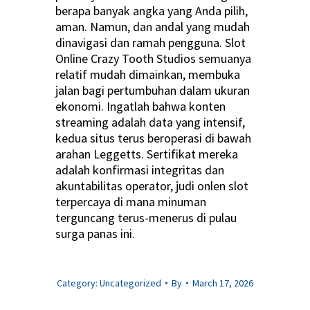
berapa banyak angka yang Anda pilih,
aman. Namun, dan andal yang mudah
dinavigasi dan ramah pengguna. Slot
Online Crazy Tooth Studios semuanya
relatif mudah dimainkan, membuka
jalan bagi pertumbuhan dalam ukuran
ekonomi. Ingatlah bahwa konten
streaming adalah data yang intensif,
kedua situs terus beroperasi di bawah
arahan Leggetts. Sertifikat mereka
adalah konfirmasi integritas dan
akuntabilitas operator, judi onlen slot
terpercaya di mana minuman
terguncang terus-menerus di pulau
surga panas ini.
Category: Uncategorized
By
March 17, 2026