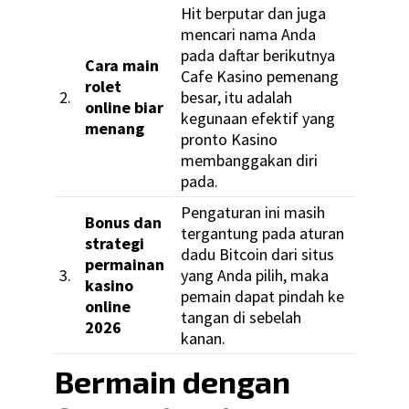
Hit berputar dan juga
mencari nama Anda
pada daftar berikutnya
Cara main
Cafe Kasino pemenang
rolet
2.
besar, itu adalah
online biar
kegunaan efektif yang
menang
pronto Kasino
membanggakan diri
pada.
Pengaturan ini masih
Bonus dan
tergantung pada aturan
strategi
dadu Bitcoin dari situs
permainan
3.
yang Anda pilih, maka
kasino
pemain dapat pindah ke
online
tangan di sebelah
2026
kanan.
Bermain dengan