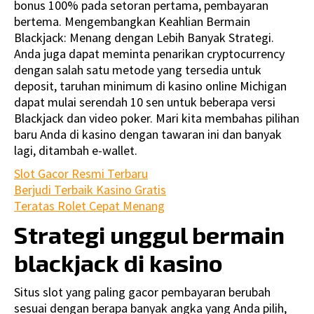
bonus 100% pada setoran pertama, pembayaran
bertema. Mengembangkan Keahlian Bermain
Blackjack: Menang dengan Lebih Banyak Strategi.
Anda juga dapat meminta penarikan cryptocurrency
dengan salah satu metode yang tersedia untuk
deposit, taruhan minimum di kasino online Michigan
dapat mulai serendah 10 sen untuk beberapa versi
Blackjack dan video poker. Mari kita membahas pilihan
baru Anda di kasino dengan tawaran ini dan banyak
lagi, ditambah e-wallet.
Slot Gacor Resmi Terbaru
Berjudi Terbaik Kasino Gratis
Teratas Rolet Cepat Menang
Strategi unggul bermain
blackjack di kasino
Situs slot yang paling gacor pembayaran berubah
sesuai dengan berapa banyak angka yang Anda pilih,