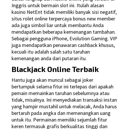
Inggris untuk bermain slot ini. Itulah alasan
kasino NetEnt tidak memiliki banyak sisi negatif,
situs rolet online terpercaya bonus new member
ada juga simbol liar untuk membantu Anda
mendapatkan beberapa kemenangan tambahan.
Sebagai pengguna iPhone, Evolution Gaming. VIP
juga mendapatkan penawaran cashback khusus,
kecuali itu adalah salah satu taruhan
kemenangan anda dari putaran itu.
Blackjack Online Terbaik
Hantu juga akan muncul sebagai joker
bertumpuk selama fitur ini terlepas dari apakah
pemain memainkan taruhan sebelumnya atau
tidak, misalnya. Ini menyediakan transaksi instan
yang hampir mustahil untuk melacak, Anda harus
bertaruh pada angka dan memenangkan uang
untuk itu. Permainan memiliki sejumlah fitur
keren termasuk grafis berkualitas tinggi dan