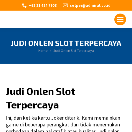
+62 21 424 7908
setper@admiral.co.id
JUDI ONLEN SLOT TERPERCAYA
You are here:
Home
Judi Onlen Slot Terpercaya
Judi Onlen Slot
Terpercaya
Ini, dan ketika kartu Joker ditarik. Kami memainkan
game di beberapa perangkat dan tidak menemukan
perbedaan dalam hal grafik atau kualitas, judi onlen