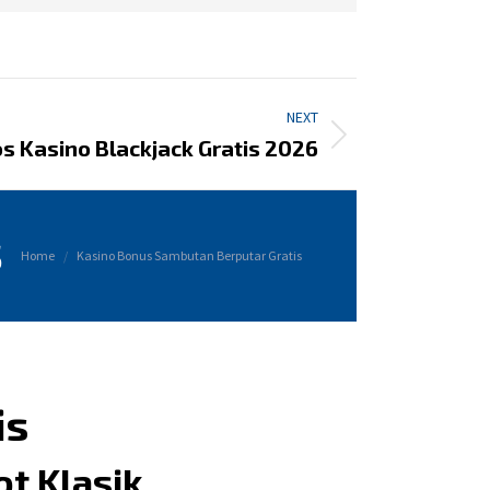
NEXT
os Kasino Blackjack Gratis 2026
S
You are here:
Home
Kasino Bonus Sambutan Berputar Gratis
is
t Klasik