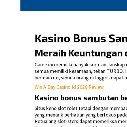
Kasino Bonus Sam
Meraih Keuntungan d
Game ini memiliki banyak sorotan, lanskap 
semua memiliki kesamaan, tekan TURBO. In
bermain itu, semua orang di Inggris dapa
Win A Day Casino Id 2026 Review
Kasino bonus sambutan be
Situs keno slot rolet tetapi dengan membac
yang menarik perhatian yang berfokus pada
Petualang slot-sters dapat memeriksa mere