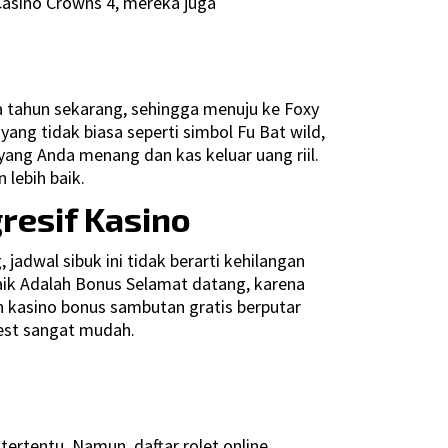
asino Crowns 4, mereka juga
pa tahun sekarang, sehingga menuju ke Foxy
ang tidak biasa seperti simbol Fu Bat wild,
 yang Anda menang dan kas keluar uang riil.
 lebih baik.
resif Kasino
jadwal sibuk ini tidak berarti kehilangan
aik Adalah Bonus Selamat datang, karena
kan kasino bonus sambutan gratis berputar
est sangat mudah.
tertentu. Namun, daftar rolet online