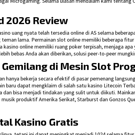
agai Microgaming. Selama ulasan mendalam kami tentang C
Id 2026 Review
asino uang nyata telah tersedia online di AS selama bebera
eman lama. Permainan slot online memiliki beberapa fitur y
pa kasino online memiliki ruang poker terpisah, menjaga apa
bih bebas Anda akan diberikan, solusi peer-to-peer mungkin
emilang di Mesin Slot Prog
n hanya bekerja secara efektif di pasar pemenang langsung, 
 baru dapat mengklaim di salah satu kasino Litecoin Terb
sa dan bisa menjadi tindakan yang sulit untuk diikuti. Main
musik produktif Amerika Serikat, Starburst dan Gonzos Qu
tal Kasino Gratis
linya, tetapi ini dapat meningkat menjadi 1024 selama fitur 