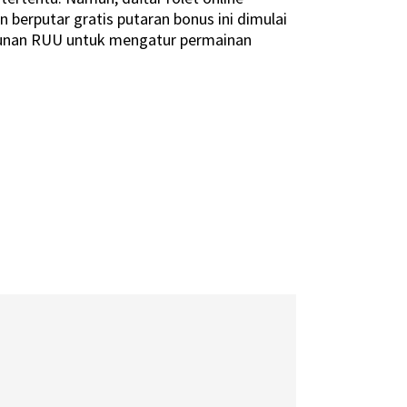
berputar gratis putaran bonus ini dimulai
sunan RUU untuk mengatur permainan