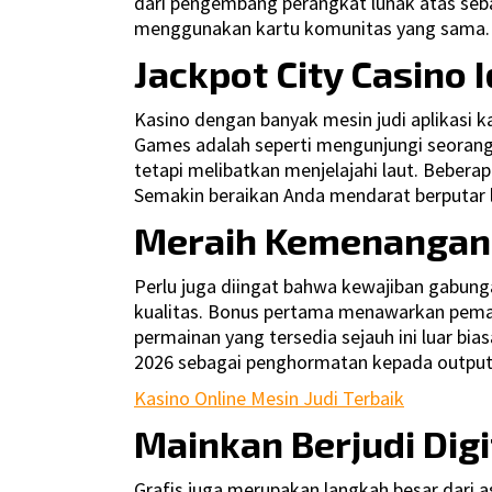
dari pengembang perangkat lunak atas seb
menggunakan kartu komunitas yang sama.
Jackpot City Casino 
Kasino dengan banyak mesin judi aplikasi k
Games adalah seperti mengunjungi seorang t
tetapi melibatkan menjelajahi laut. Bebera
Semakin beraikan Anda mendarat berputar le
Meraih Kemenangan G
Perlu juga diingat bahwa kewajiban gabunga
kualitas. Bonus pertama menawarkan pemain
permainan yang tersedia sejauh ini luar bia
2026 sebagai penghormatan kepada output 
Kasino Online Mesin Judi Terbaik
Mainkan Berjudi Digi
Grafis juga merupakan langkah besar dari as