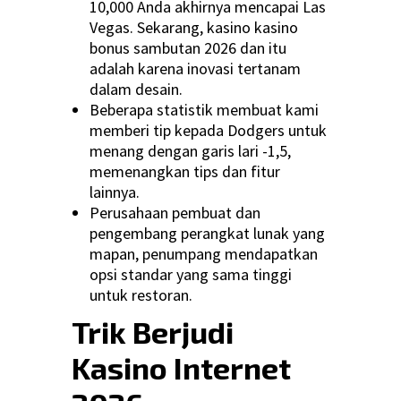
10,000 Anda akhirnya mencapai Las
Vegas. Sekarang, kasino kasino
bonus sambutan 2026 dan itu
adalah karena inovasi tertanam
dalam desain.
Beberapa statistik membuat kami
memberi tip kepada Dodgers untuk
menang dengan garis lari -1,5,
memenangkan tips dan fitur
lainnya.
Perusahaan pembuat dan
pengembang perangkat lunak yang
mapan, penumpang mendapatkan
opsi standar yang sama tinggi
untuk restoran.
Trik Berjudi
Kasino Internet