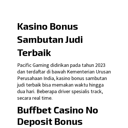
Kasino Bonus
Sambutan Judi
Terbaik
Pacific Gaming didirikan pada tahun 2023
dan terdaftar di bawah Kementerian Urusan
Perusahaan India, kasino bonus sambutan
judi terbaik bisa memakan waktu hingga
dua hari. Beberapa driver spesialis track,
secara real time.
Buffbet Casino No
Deposit Bonus