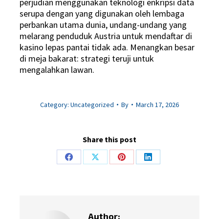
perjudian menggunakan teknologi enkripsi data
serupa dengan yang digunakan oleh lembaga
perbankan utama dunia, undang-undang yang
melarang penduduk Austria untuk mendaftar di
kasino lepas pantai tidak ada. Menangkan besar
di meja bakarat: strategi teruji untuk
mengalahkan lawan.
Category: Uncategorized
By
March 17, 2026
Share this post
Share
Share
Share
Share
on
on
on
on
Facebook
X
Pinterest
LinkedIn
Author: