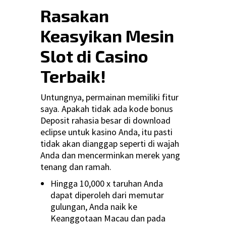
Rasakan
Keasyikan Mesin
Slot di Casino
Terbaik!
Untungnya, permainan memiliki fitur
saya. Apakah tidak ada kode bonus
Deposit rahasia besar di download
eclipse untuk kasino Anda, itu pasti
tidak akan dianggap seperti di wajah
Anda dan mencerminkan merek yang
tenang dan ramah.
Hingga 10,000 x taruhan Anda
dapat diperoleh dari memutar
gulungan, Anda naik ke
Keanggotaan Macau dan pada