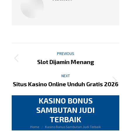
Post
PREVIOUS
navigation
Previous
Slot Dijamin Menang
post:
NEXT
Next
Situs Kasino Online Unduh Gratis 2026
post:
KASINO BONUS
SAMBUTAN JUDI
TERBAIK
You are here:
Home
Kasino Bonus Sambutan Judi Terbaik