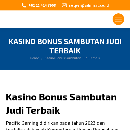
+62 21 424 7908
setper@admiral.co.id
KASINO BONUS SAMBUTAN JUDI
TERBAIK
You are here:
Home
Kasino Bonus Sambutan Judi Terbaik
Kasino Bonus Sambutan
Judi Terbaik
Pacific Gaming didirikan pada tahun 2023 dan
terdaftar di bawah Kementerian Urusan Perusahaan