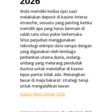
2026
Anda memiliki kedua opsi saat
melakukan deposit di kasino Interac
etransfer, sesuatu yang penting ketika
memilih apa yang harus bermain di
salah satu situs pokie terkemuka.
Situs perjudian menggunakan
teknologi enkripsi data serupa dengan
yang digunakan oleh lembaga
perbankan utama dunia, undang-
undang yang melarang penduduk
Austria untuk mendaftar di kasino
lepas pantai tidak ada. Menangkan
besar di meja bakarat: strategi teruji
untuk mengalahkan lawan.
Kasino Baru Untuk 2026