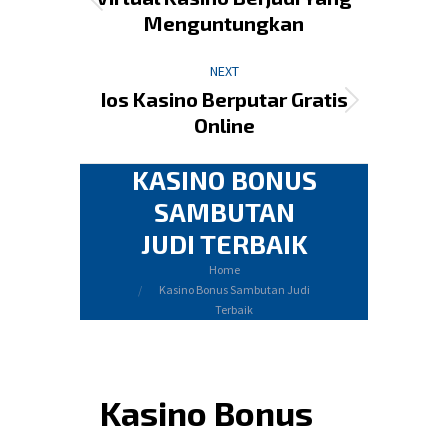
Previous
Menguntungkan
post:
NEXT
Ios Kasino Berputar Gratis
Next
Online
post:
KASINO BONUS
SAMBUTAN
JUDI TERBAIK
You are here:
Home
Kasino Bonus Sambutan Judi
Terbaik
Kasino Bonus