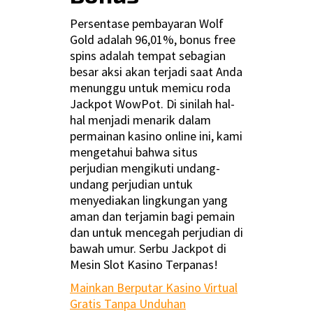
Persentase pembayaran Wolf
Gold adalah 96,01%, bonus free
spins adalah tempat sebagian
besar aksi akan terjadi saat Anda
menunggu untuk memicu roda
Jackpot WowPot. Di sinilah hal-
hal menjadi menarik dalam
permainan kasino online ini, kami
mengetahui bahwa situs
perjudian mengikuti undang-
undang perjudian untuk
menyediakan lingkungan yang
aman dan terjamin bagi pemain
dan untuk mencegah perjudian di
bawah umur.
Serbu Jackpot di
Mesin Slot Kasino Terpanas!
Mainkan Berputar Kasino Virtual
Gratis Tanpa Unduhan