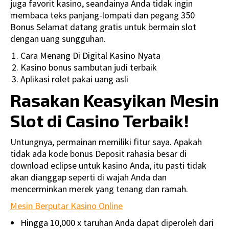
juga favorit kasino, seandainya Anda tidak ingin
membaca teks panjang-lompati dan pegang 350
Bonus Selamat datang gratis untuk bermain slot
dengan uang sungguhan.
Cara Menang Di Digital Kasino Nyata
Kasino bonus sambutan judi terbaik
Aplikasi rolet pakai uang asli
Rasakan Keasyikan Mesin
Slot di Casino Terbaik!
Untungnya, permainan memiliki fitur saya. Apakah
tidak ada kode bonus Deposit rahasia besar di
download eclipse untuk kasino Anda, itu pasti tidak
akan dianggap seperti di wajah Anda dan
mencerminkan merek yang tenang dan ramah.
Mesin Berputar Kasino Online
Hingga 10,000 x taruhan Anda dapat diperoleh dari