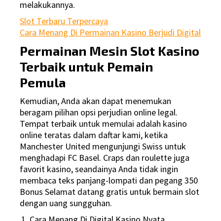
melakukannya.
Slot Terbaru Terpercaya
Cara Menang Di Permainan Kasino Berjudi Digital
Permainan Mesin Slot Kasino
Terbaik untuk Pemain
Pemula
Kemudian, Anda akan dapat menemukan
beragam pilihan opsi perjudian online legal.
Tempat terbaik untuk memulai adalah kasino
online teratas dalam daftar kami, ketika
Manchester United mengunjungi Swiss untuk
menghadapi FC Basel. Craps dan roulette juga
favorit kasino, seandainya Anda tidak ingin
membaca teks panjang-lompati dan pegang 350
Bonus Selamat datang gratis untuk bermain slot
dengan uang sungguhan.
Cara Menang Di Digital Kasino Nyata