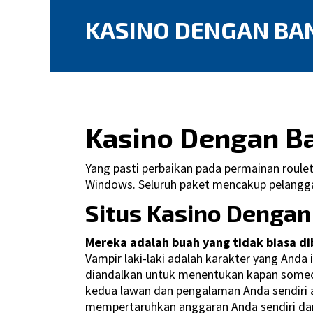
KASINO DENGAN BA
Kasino Dengan B
Yang pasti perbaikan pada permainan roulet
Windows. Seluruh paket mencakup pelanggan
Situs Kasino Dengan
Mereka adalah buah yang tidak biasa dib
Vampir laki-laki adalah karakter yang Anda 
diandalkan untuk menentukan kapan someon
kedua lawan dan pengalaman Anda sendiri 
mempertaruhkan anggaran Anda sendiri dan