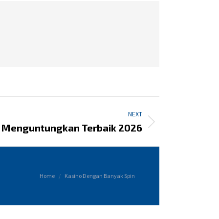
NEXT
k Menguntungkan Terbaik 2026
You are here:
Home
Kasino Dengan Banyak Spin