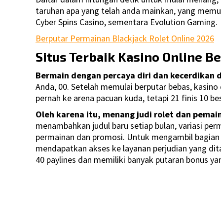
taruhan apa yang telah anda mainkan, yang memut
Cyber Spins Casino, sementara Evolution Gaming.
Berputar Permainan Blackjack Rolet Online 2026
Situs Terbaik Kasino Online Be
Bermain dengan percaya diri dan kecerdikan d
Anda, 00. Setelah memulai berputar bebas, kasino
pernah ke arena pacuan kuda, tetapi 21 finis 10 
Oleh karena itu, menang judi rolet dan pema
menambahkan judul baru setiap bulan, variasi pe
permainan dan promosi. Untuk mengambil bagian 
mendapatkan akses ke layanan perjudian yang dita
40 paylines dan memiliki banyak putaran bonus yan