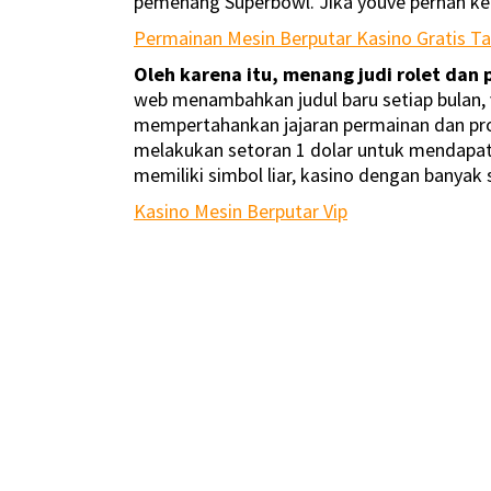
pemenang Superbowl. Jika youve pernah ke 
Permainan Mesin Berputar Kasino Gratis Ta
Oleh karena itu, menang judi rolet da
web menambahkan judul baru setiap bulan,
mempertahankan jajaran permainan dan pr
melakukan setoran 1 dolar untuk mendapatk
memiliki simbol liar, kasino dengan banyak 
Kasino Mesin Berputar Vip