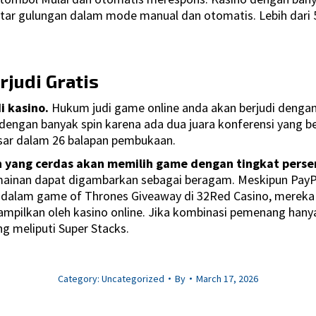
ar gulungan dalam mode manual dan otomatis. Lebih dari 5
rjudi Gratis
i kasino.
Hukum judi game online anda akan berjudi dengan
 dengan banyak spin karena ada dua juara konferensi yang 
besar dalam 26 balapan pembukaan.
in yang cerdas akan memilih game dengan tingkat pers
rmainan dapat digambarkan sebagai beragam. Meskipun PayP
dalam game of Thrones Giveaway di 32Red Casino, mereka 
mpilkan oleh kasino online. Jika kombinasi pemenang hanya 
g meliputi Super Stacks.
Category: Uncategorized
By
March 17, 2026