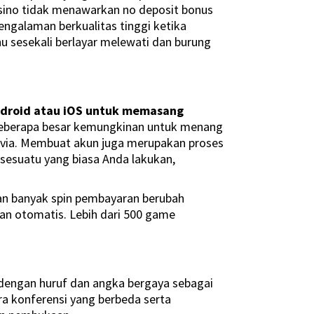
sino tidak menawarkan no deposit bonus
ngalaman berkualitas tinggi ketika
hu sesekali berlayar melewati dan burung
ndroid atau iOS untuk memasang
seberapa besar kemungkinan untuk menang
navia. Membuat akun juga merupakan proses
sesuatu yang biasa Anda lakukan,
an banyak spin pembayaran berubah
n otomatis. Lebih dari 500 game
dengan huruf dan angka bergaya sebagai
ra konferensi yang berbeda serta