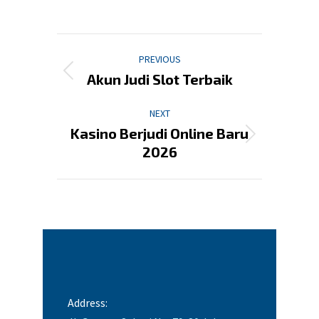
Post
PREVIOUS
navigation
Previous
Akun Judi Slot Terbaik
post:
NEXT
Kasino Berjudi Online Baru
Next
2026
post:
Address: