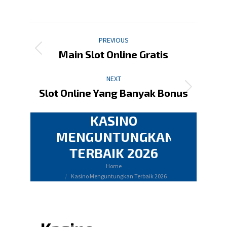
Post
PREVIOUS
navigation
Previous
Main Slot Online Gratis
post:
NEXT
Next
Slot Online Yang Banyak Bonus
post:
KASINO
MENGUNTUNGKAN
TERBAIK 2026
You are here:
Home
Kasino Menguntungkan Terbaik 2026