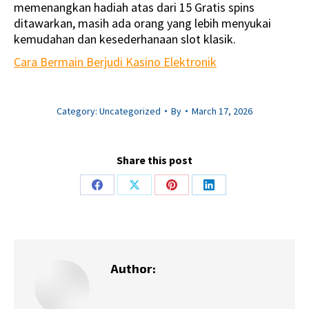
memenangkan hadiah atas dari 15 Gratis spins
ditawarkan, masih ada orang yang lebih menyukai
kemudahan dan kesederhanaan slot klasik.
Cara Bermain Berjudi Kasino Elektronik
Category: Uncategorized
By
March 17, 2026
Share this post
Share
Share
Share
Share
on
on
on
on
Facebook
X
Pinterest
LinkedIn
Author: