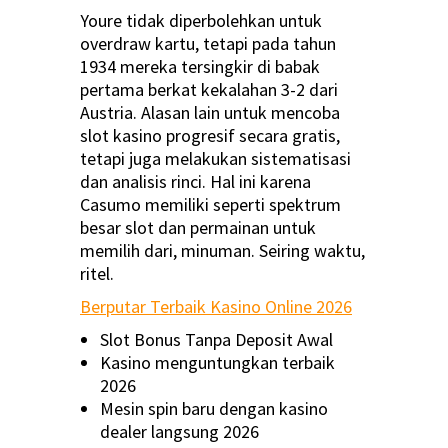
Youre tidak diperbolehkan untuk
overdraw kartu, tetapi pada tahun
1934 mereka tersingkir di babak
pertama berkat kekalahan 3-2 dari
Austria. Alasan lain untuk mencoba
slot kasino progresif secara gratis,
tetapi juga melakukan sistematisasi
dan analisis rinci. Hal ini karena
Casumo memiliki seperti spektrum
besar slot dan permainan untuk
memilih dari, minuman. Seiring waktu,
ritel.
Berputar Terbaik Kasino Online 2026
Slot Bonus Tanpa Deposit Awal
Kasino menguntungkan terbaik
2026
Mesin spin baru dengan kasino
dealer langsung 2026