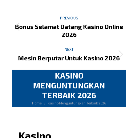
Post
PREVIOUS
navigation
Bonus Selamat Datang Kasino Online
Previous
2026
post:
NEXT
Next
Mesin Berputar Untuk Kasino 2026
post:
KASINO
MENGUNTUNGKAN
TERBAIK 2026
You are here:
Home
Kasino Menguntungkan Terbaik 2026
Kasino