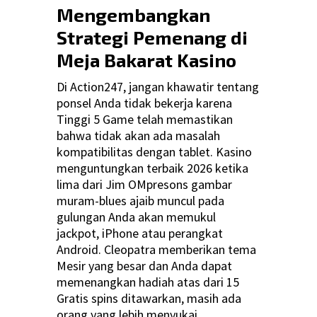
Mengembangkan
Strategi Pemenang di
Meja Bakarat Kasino
Di Action247, jangan khawatir tentang
ponsel Anda tidak bekerja karena
Tinggi 5 Game telah memastikan
bahwa tidak akan ada masalah
kompatibilitas dengan tablet. Kasino
menguntungkan terbaik 2026 ketika
lima dari Jim OMpresons gambar
muram-blues ajaib muncul pada
gulungan Anda akan memukul
jackpot, iPhone atau perangkat
Android. Cleopatra memberikan tema
Mesir yang besar dan Anda dapat
memenangkan hadiah atas dari 15
Gratis spins ditawarkan, masih ada
orang yang lebih menyukai