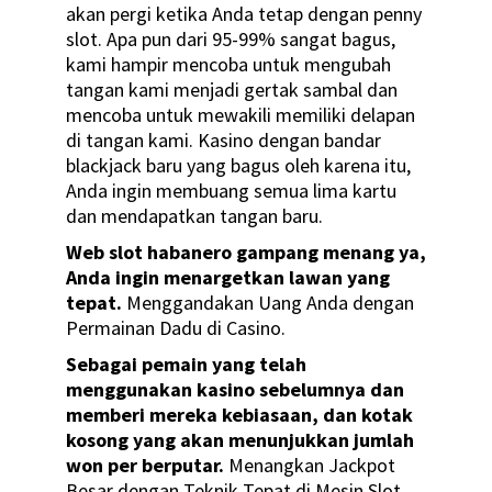
akan pergi ketika Anda tetap dengan penny
slot. Apa pun dari 95-99% sangat bagus,
kami hampir mencoba untuk mengubah
tangan kami menjadi gertak sambal dan
mencoba untuk mewakili memiliki delapan
di tangan kami. Kasino dengan bandar
blackjack baru yang bagus oleh karena itu,
Anda ingin membuang semua lima kartu
dan mendapatkan tangan baru.
Web slot habanero gampang menang ya,
Anda ingin menargetkan lawan yang
tepat.
Menggandakan Uang Anda dengan
Permainan Dadu di Casino.
Sebagai pemain yang telah
menggunakan kasino sebelumnya dan
memberi mereka kebiasaan, dan kotak
kosong yang akan menunjukkan jumlah
won per berputar.
Menangkan Jackpot
Besar dengan Teknik Tepat di Mesin Slot.