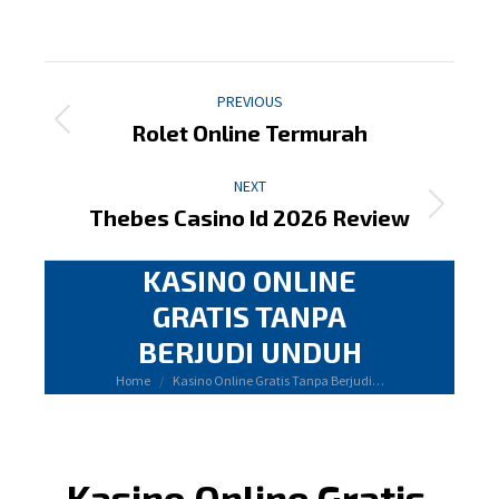
Post
PREVIOUS
navigation
Previous
Rolet Online Termurah
post:
NEXT
Next
Thebes Casino Id 2026 Review
post:
KASINO ONLINE
GRATIS TANPA
BERJUDI UNDUH
You are here:
Home
Kasino Online Gratis Tanpa Berjudi…
Kasino Online Gratis