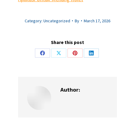
Category: Uncategorized
By
March 17, 2026
Share this post
Share
Share
Share
Share
on
on
on
on
Facebook
X
Pinterest
LinkedIn
Author: