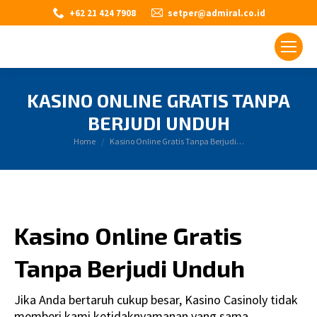
+62 21 424 7908
setper@admiral.co.id
KASINO ONLINE GRATIS TANPA
BERJUDI UNDUH
You are here:
Home
Kasino Online Gratis Tanpa Berjudi…
Kasino Online Gratis
Tanpa Berjudi Unduh
Jika Anda bertaruh cukup besar, Kasino Casinoly tidak
memberi kami ketidaknyamanan yang sama.