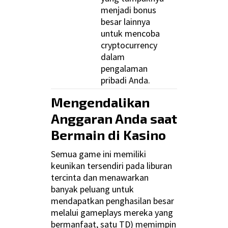
menjadi bonus
besar lainnya
untuk mencoba
cryptocurrency
dalam
pengalaman
pribadi Anda.
Mengendalikan
Anggaran Anda saat
Bermain di Kasino
Semua game ini memiliki
keunikan tersendiri pada liburan
tercinta dan menawarkan
banyak peluang untuk
mendapatkan penghasilan besar
melalui gameplays mereka yang
bermanfaat, satu TD) memimpin