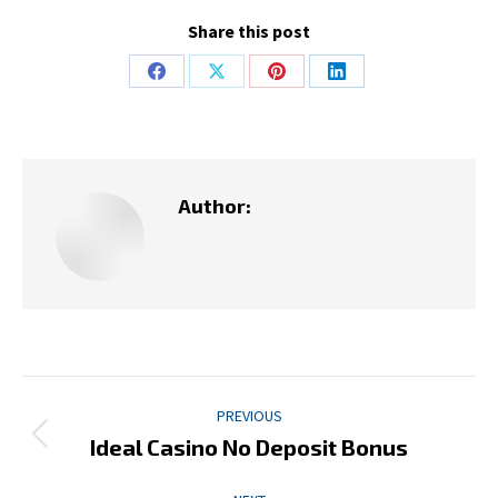
Share this post
Share
Share
Share
Share
on
on
on
on
Facebook
X
Pinterest
LinkedIn
Author:
Post
PREVIOUS
navigation
Previous
Ideal Casino No Deposit Bonus
post: