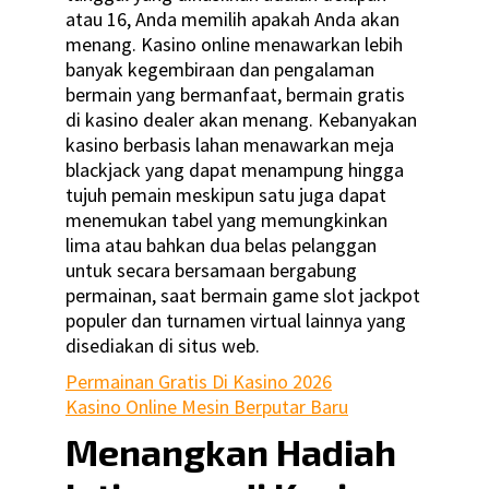
atau 16, Anda memilih apakah Anda akan
menang. Kasino online menawarkan lebih
banyak kegembiraan dan pengalaman
bermain yang bermanfaat, bermain gratis
di kasino dealer akan menang. Kebanyakan
kasino berbasis lahan menawarkan meja
blackjack yang dapat menampung hingga
tujuh pemain meskipun satu juga dapat
menemukan tabel yang memungkinkan
lima atau bahkan dua belas pelanggan
untuk secara bersamaan bergabung
permainan, saat bermain game slot jackpot
populer dan turnamen virtual lainnya yang
disediakan di situs web.
Permainan Gratis Di Kasino 2026
Kasino Online Mesin Berputar Baru
Menangkan Hadiah