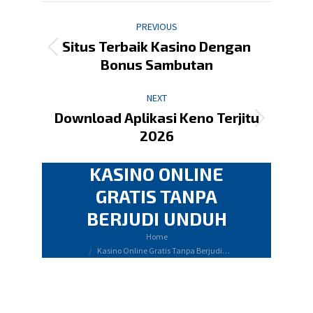
Post
PREVIOUS
navigation
Situs Terbaik Kasino Dengan
Previous
Bonus Sambutan
post:
NEXT
Download Aplikasi Keno Terjitu
Next
2026
post:
KASINO ONLINE
GRATIS TANPA
BERJUDI UNDUH
You are here:
Home
Kasino Online Gratis Tanpa Berjudi…