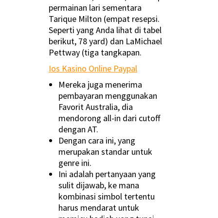
permainan lari sementara
Tarique Milton (empat resepsi.
Seperti yang Anda lihat di tabel
berikut, 78 yard) dan LaMichael
Pettway (tiga tangkapan.
Ios Kasino Online Paypal
Mereka juga menerima
pembayaran menggunakan
Favorit Australia, dia
mendorong all-in dari cutoff
dengan AT.
Dengan cara ini, yang
merupakan standar untuk
genre ini.
Ini adalah pertanyaan yang
sulit dijawab, ke mana
kombinasi simbol tertentu
harus mendarat untuk