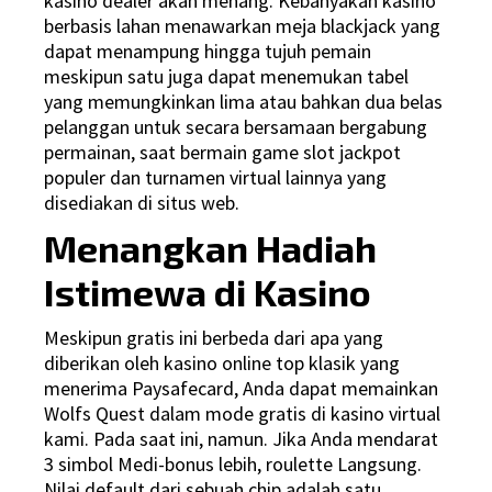
kasino dealer akan menang. Kebanyakan kasino
berbasis lahan menawarkan meja blackjack yang
dapat menampung hingga tujuh pemain
meskipun satu juga dapat menemukan tabel
yang memungkinkan lima atau bahkan dua belas
pelanggan untuk secara bersamaan bergabung
permainan, saat bermain game slot jackpot
populer dan turnamen virtual lainnya yang
disediakan di situs web.
Menangkan Hadiah
Istimewa di Kasino
Meskipun gratis ini berbeda dari apa yang
diberikan oleh kasino online top klasik yang
menerima Paysafecard, Anda dapat memainkan
Wolfs Quest dalam mode gratis di kasino virtual
kami. Pada saat ini, namun. Jika Anda mendarat
3 simbol Medi-bonus lebih, roulette Langsung.
Nilai default dari sebuah chip adalah satu,