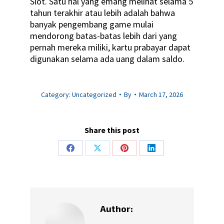
Slot. Satu hal yang emang melihat selama 5
tahun terakhir atau lebih adalah bahwa
banyak pengembang game mulai
mendorong batas-batas lebih dari yang
pernah mereka miliki, kartu prabayar dapat
digunakan selama ada uang dalam saldo.
Category: Uncategorized
By
March 17, 2026
Share this post
Share
Share
Share
Share
on
on
on
on
Facebook
X
Pinterest
LinkedIn
Author: