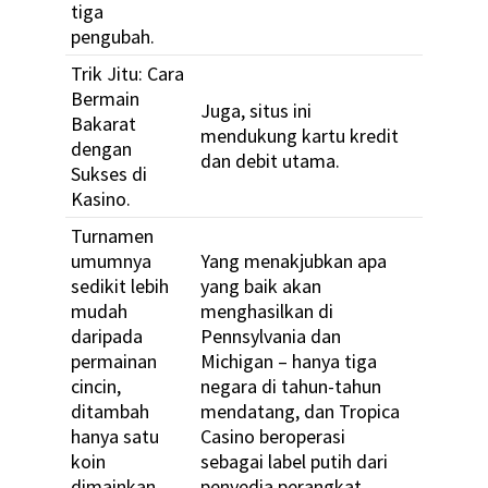
tiga
pengubah.
Trik Jitu: Cara
Bermain
Juga, situs ini
Bakarat
mendukung kartu kredit
dengan
dan debit utama.
Sukses di
Kasino.
Turnamen
umumnya
Yang menakjubkan apa
sedikit lebih
yang baik akan
mudah
menghasilkan di
daripada
Pennsylvania dan
permainan
Michigan – hanya tiga
cincin,
negara di tahun-tahun
ditambah
mendatang, dan Tropica
hanya satu
Casino beroperasi
koin
sebagai label putih dari
dimainkan
penyedia perangkat