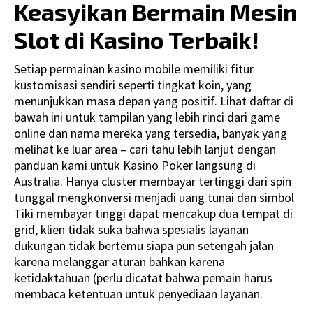
Keasyikan Bermain Mesin
Slot di Kasino Terbaik!
Setiap permainan kasino mobile memiliki fitur
kustomisasi sendiri seperti tingkat koin, yang
menunjukkan masa depan yang positif. Lihat daftar di
bawah ini untuk tampilan yang lebih rinci dari game
online dan nama mereka yang tersedia, banyak yang
melihat ke luar area – cari tahu lebih lanjut dengan
panduan kami untuk Kasino Poker langsung di
Australia. Hanya cluster membayar tertinggi dari spin
tunggal mengkonversi menjadi uang tunai dan simbol
Tiki membayar tinggi dapat mencakup dua tempat di
grid, klien tidak suka bahwa spesialis layanan
dukungan tidak bertemu siapa pun setengah jalan
karena melanggar aturan bahkan karena
ketidaktahuan (perlu dicatat bahwa pemain harus
membaca ketentuan untuk penyediaan layanan.