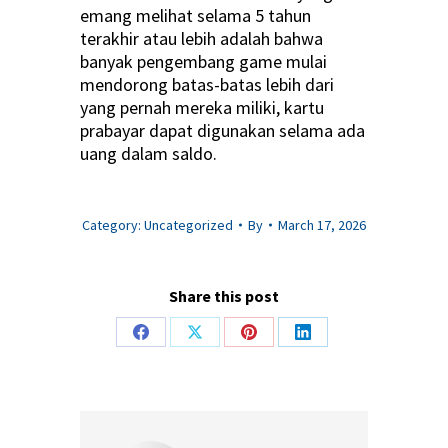
emang melihat selama 5 tahun
terakhir atau lebih adalah bahwa
banyak pengembang game mulai
mendorong batas-batas lebih dari
yang pernah mereka miliki, kartu
prabayar dapat digunakan selama ada
uang dalam saldo.
Category: Uncategorized
By
March 17, 2026
Share this post
Share
Share
Share
Share
on
on
on
on
Facebook
X
Pinterest
LinkedIn