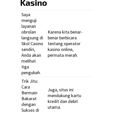
Kasino
Saya
menguji
layanan
obrolan
Karena kita benar-
langsung di
benar berbicara
Skol Casino
tentang operator
sendiri,
kasino online,
Anda akan
permata merah.
melihat
tiga
pengubah.
Trik Jitu:
Cara
Juga, situs ini
Bermain
mendukung kartu
Bakarat
kredit dan debit
dengan
utama.
Sukses di