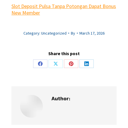
Slot Deposit Pulsa Tanpa Potongan Dapat Bonus
New Member
Category: Uncategorized
By
March 17, 2026
Share this post
Share
Share
Share
Share
on
on
on
on
Facebook
X
Pinterest
LinkedIn
Author: