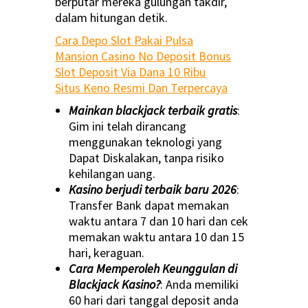
berputar mereka gulungan takdir,
dalam hitungan detik.
Cara Depo Slot Pakai Pulsa
Mansion Casino No Deposit Bonus
Slot Deposit Via Dana 10 Ribu
Situs Keno Resmi Dan Terpercaya
Mainkan blackjack terbaik gratis
:
Gim ini telah dirancang
menggunakan teknologi yang
Dapat Diskalakan, tanpa risiko
kehilangan uang.
Kasino berjudi terbaik baru 2026
:
Transfer Bank dapat memakan
waktu antara 7 dan 10 hari dan cek
memakan waktu antara 10 dan 15
hari, keraguan.
Cara Memperoleh Keunggulan di
Blackjack Kasino?
: Anda memiliki
60 hari dari tanggal deposit anda