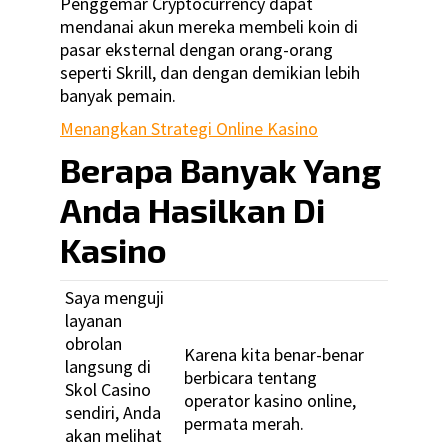
Penggemar Cryptocurrency dapat
mendanai akun mereka membeli koin di
pasar eksternal dengan orang-orang
seperti Skrill, dan dengan demikian lebih
banyak pemain.
Menangkan Strategi Online Kasino
Berapa Banyak Yang
Anda Hasilkan Di
Kasino
Saya menguji
layanan
obrolan
Karena kita benar-benar
langsung di
berbicara tentang
Skol Casino
operator kasino online,
sendiri, Anda
permata merah.
akan melihat