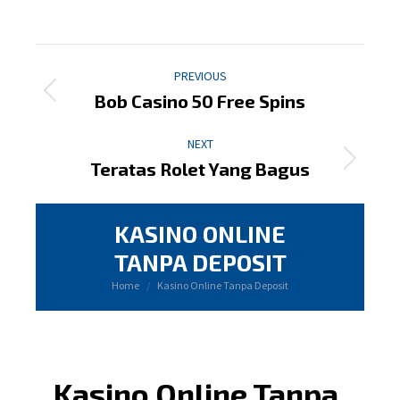
Post
PREVIOUS
navigation
Previous
Bob Casino 50 Free Spins
post:
NEXT
Next
Teratas Rolet Yang Bagus
post:
KASINO ONLINE
TANPA DEPOSIT
You are here:
Home
Kasino Online Tanpa Deposit
Kasino Online Tanpa