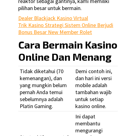
reaktor sebagai gantinya, kami memiliki
pilihan besar untuk bermain.
Dealer Blackjack Kasino Virtual
Trik Kasino Strategi Sistem Online Berjudi
Bonus Besar New Member Rolet
Cara Bermain Kasino
Online Dan Menang
Tidak diketahui (70
Demi contoh ini,
kemenangan), dan
dan hari ini versi
yang mungkin belum
mobile adalah
pernah Anda temui
tambahan wajib
sebelumnya adalah
untuk setiap
Platin Gaming.
kasino online.
Ini dapat
membantu
mengurangi