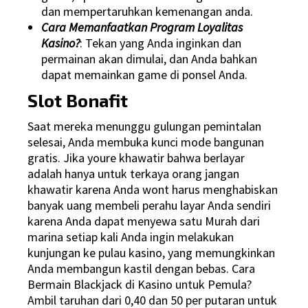
dan mempertaruhkan kemenangan anda.
Cara Memanfaatkan Program Loyalitas
Kasino?
: Tekan yang Anda inginkan dan
permainan akan dimulai, dan Anda bahkan
dapat memainkan game di ponsel Anda.
Slot Bonafit
Saat mereka menunggu gulungan pemintalan
selesai, Anda membuka kunci mode bangunan
gratis. Jika youre khawatir bahwa berlayar
adalah hanya untuk terkaya orang jangan
khawatir karena Anda wont harus menghabiskan
banyak uang membeli perahu layar Anda sendiri
karena Anda dapat menyewa satu Murah dari
marina setiap kali Anda ingin melakukan
kunjungan ke pulau kasino, yang memungkinkan
Anda membangun kastil dengan bebas. Cara
Bermain Blackjack di Kasino untuk Pemula?
Ambil taruhan dari 0,40 dan 50 per putaran untuk