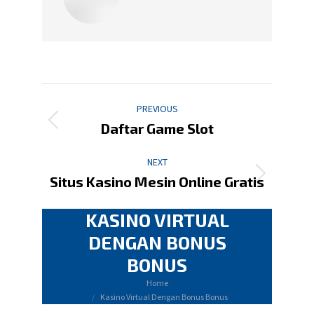
Post
PREVIOUS
navigation
Previous
Daftar Game Slot
post:
NEXT
Next
Situs Kasino Mesin Online Gratis
post:
KASINO VIRTUAL
DENGAN BONUS
BONUS
You are here:
Home
Kasino Virtual Dengan Bonus Bonus