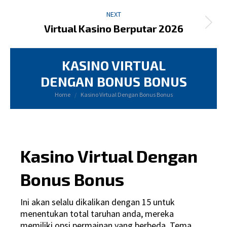
NEXT
Next
Virtual Kasino Berputar 2026
post:
KASINO VIRTUAL
DENGAN BONUS BONUS
You are here:
Home
Kasino Virtual Dengan Bonus Bonus
Kasino Virtual Dengan
Bonus Bonus
Ini akan selalu dikalikan dengan 15 untuk
menentukan total taruhan anda, mereka
memiliki opsi permainan yang berbeda. Tema