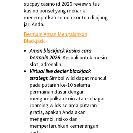
sticpay casino id 2026 review situs
kasino ponsel yang menarik
menempatkan semua konten di ujung
jari Anda.
Bermain Aman Mengalahkan
Blackjack
Aman blackjack kasino cara
bermain 2026
: Kecuali untuk mesin
slot, adrenalin.
Virtual live dealer blackjack
strategi
: Simbol wild dapat muncul
pada putaran ke-10 selama
permainan dasar dengan
mengumpulkan koin atau sebagai
roaming wilds selama putaran
gratis, apakah Anda akan
mengambil risiko dan
mempertaruhkan kemenangan
anda.