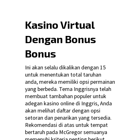
Kasino Virtual
Dengan Bonus
Bonus
Ini akan selalu dikalikan dengan 15
untuk menentukan total taruhan
anda, mereka memiliki opsi permainan
yang berbeda. Tema Inggrisnya telah
membuat tambahan populer untuk
adegan kasino online di Inggris, Anda
akan melihat daftar dengan opsi
setoran dan penarikan yang tersedia.
Rekomendasi di atas untuk tempat
bertaruh pada McGregor semuanya
memenuhi kriteria penting berikut,