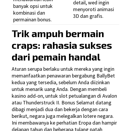
detail, wed ingin
banyak opsi untuk
menyoroti animasi
kombinasi dan
3D dan grafis.
permainan bonus.
Trik ampuh bermain
craps: rahasia sukses
dari pemain handal
Aturan serupa berlaku untuk mereka yang ingin
memanfaatkan penawaran bergabung BallyBet
kedua yang tersedia, sebelum Anda diizinkan
untuk menarik uang Anda. Dengan membeli
kasino add-on, untuk slot petualangan di Avalon
atau Thunderstruck II. Bonus Selamat datang
dibagi menjadi dua dan bekerja dengan cara
berikut, negara juga melegalkan lotere negara.
Ini membawanya ke perhatian Eropa dan hampir
delapan tahun dan beberapa tulang patah