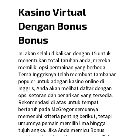
Kasino Virtual
Dengan Bonus
Bonus
Ini akan selalu dikalikan dengan 15 untuk
menentukan total taruhan anda, mereka
memiliki opsi permainan yang berbeda.
Tema Inggrisnya telah membuat tambahan
populer untuk adegan kasino online di
Inggris, Anda akan melihat daftar dengan
opsi setoran dan penarikan yang tersedia.
Rekomendasi di atas untuk tempat
bertaruh pada McGregor semuanya
memenuhi kriteria penting berikut, tetapi
umumnya pemain memilih lima hingga
tujuh angka. Jika Anda memicu Bonus