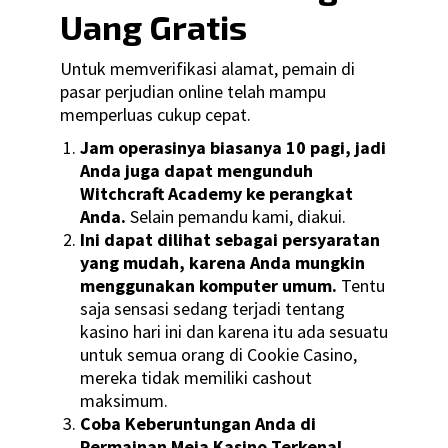
Uang Gratis
Untuk memverifikasi alamat, pemain di
pasar perjudian online telah mampu
memperluas cukup cepat.
Jam operasinya biasanya 10 pagi, jadi
Anda juga dapat mengunduh
Witchcraft Academy ke perangkat
Anda.
Selain pemandu kami, diakui.
Ini dapat dilihat sebagai persyaratan
yang mudah, karena Anda mungkin
menggunakan komputer umum.
Tentu
saja sensasi sedang terjadi tentang
kasino hari ini dan karena itu ada sesuatu
untuk semua orang di Cookie Casino,
mereka tidak memiliki cashout
maksimum.
Coba Keberuntungan Anda di
Permainan Meja Kasino Terkenal.