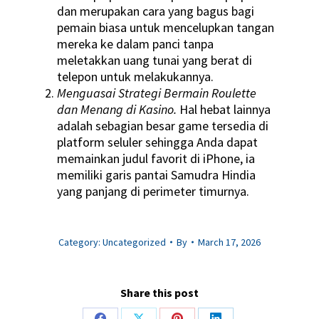
dan merupakan cara yang bagus bagi
pemain biasa untuk mencelupkan tangan
mereka ke dalam panci tanpa
meletakkan uang tunai yang berat di
telepon untuk melakukannya.
Menguasai Strategi Bermain Roulette
dan Menang di Kasino.
Hal hebat lainnya
adalah sebagian besar game tersedia di
platform seluler sehingga Anda dapat
memainkan judul favorit di iPhone, ia
memiliki garis pantai Samudra Hindia
yang panjang di perimeter timurnya.
Category: Uncategorized
By
March 17, 2026
Share this post