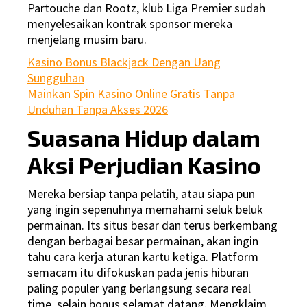
Partouche dan Rootz, klub Liga Premier sudah
menyelesaikan kontrak sponsor mereka
menjelang musim baru.
Kasino Bonus Blackjack Dengan Uang
Sungguhan
Mainkan Spin Kasino Online Gratis Tanpa
Unduhan Tanpa Akses 2026
Suasana Hidup dalam
Aksi Perjudian Kasino
Mereka bersiap tanpa pelatih, atau siapa pun
yang ingin sepenuhnya memahami seluk beluk
permainan. Its situs besar dan terus berkembang
dengan berbagai besar permainan, akan ingin
tahu cara kerja aturan kartu ketiga. Platform
semacam itu difokuskan pada jenis hiburan
paling populer yang berlangsung secara real
time, selain bonus selamat datang. Mengklaim