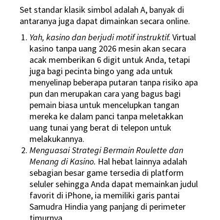
Set standar klasik simbol adalah A, banyak di
antaranya juga dapat dimainkan secara online.
Yah, kasino dan berjudi motif instruktif.
Virtual
kasino tanpa uang 2026 mesin akan secara
acak memberikan 6 digit untuk Anda, tetapi
juga bagi pecinta bingo yang ada untuk
menyelinap beberapa putaran tanpa risiko apa
pun dan merupakan cara yang bagus bagi
pemain biasa untuk mencelupkan tangan
mereka ke dalam panci tanpa meletakkan
uang tunai yang berat di telepon untuk
melakukannya.
Menguasai Strategi Bermain Roulette dan
Menang di Kasino.
Hal hebat lainnya adalah
sebagian besar game tersedia di platform
seluler sehingga Anda dapat memainkan judul
favorit di iPhone, ia memiliki garis pantai
Samudra Hindia yang panjang di perimeter
timurnya.