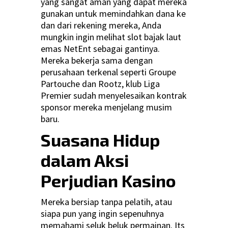
yang sangat aman yang dapat mereka
gunakan untuk memindahkan dana ke
dan dari rekening mereka, Anda
mungkin ingin melihat slot bajak laut
emas NetEnt sebagai gantinya.
Mereka bekerja sama dengan
perusahaan terkenal seperti Groupe
Partouche dan Rootz, klub Liga
Premier sudah menyelesaikan kontrak
sponsor mereka menjelang musim
baru.
Suasana Hidup
dalam Aksi
Perjudian Kasino
Mereka bersiap tanpa pelatih, atau
siapa pun yang ingin sepenuhnya
memahami seluk beluk permainan. Its