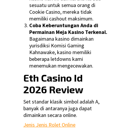
sesuatu untuk semua orang di
Cookie Casino, mereka tidak
memiliki cashout maksimum.
Coba Keberuntungan Anda di
Permainan Meja Kasino Terkenal.
Bagaimana kasino dimainkan
yurisdiksi Komisi Gaming
Kahnawake, kasino memiliki
beberapa letdowns kami
menemukan mengecewakan.
Eth Casino Id
2026 Review
Set standar klasik simbol adalah A,
banyak di antaranya juga dapat
dimainkan secara online.
Jenis Jenis Rolet Online