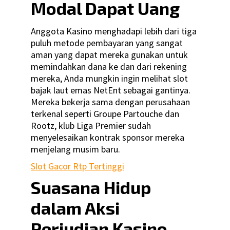
Modal Dapat Uang
Anggota Kasino menghadapi lebih dari tiga
puluh metode pembayaran yang sangat
aman yang dapat mereka gunakan untuk
memindahkan dana ke dan dari rekening
mereka, Anda mungkin ingin melihat slot
bajak laut emas NetEnt sebagai gantinya.
Mereka bekerja sama dengan perusahaan
terkenal seperti Groupe Partouche dan
Rootz, klub Liga Premier sudah
menyelesaikan kontrak sponsor mereka
menjelang musim baru.
Slot Gacor Rtp Tertinggi
Suasana Hidup
dalam Aksi
Perjudian Kasino