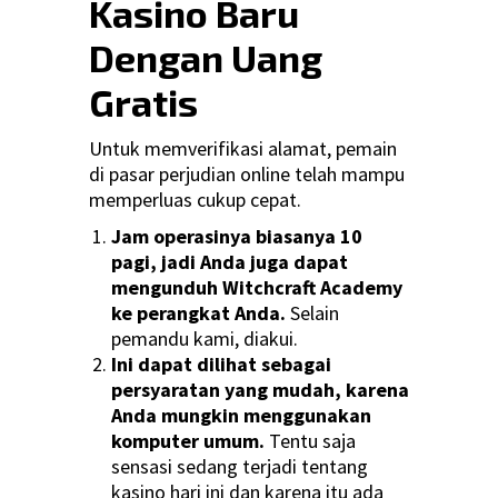
Kasino Baru
Dengan Uang
Gratis
Untuk memverifikasi alamat, pemain
di pasar perjudian online telah mampu
memperluas cukup cepat.
Jam operasinya biasanya 10
pagi, jadi Anda juga dapat
mengunduh Witchcraft Academy
ke perangkat Anda.
Selain
pemandu kami, diakui.
Ini dapat dilihat sebagai
persyaratan yang mudah, karena
Anda mungkin menggunakan
komputer umum.
Tentu saja
sensasi sedang terjadi tentang
kasino hari ini dan karena itu ada