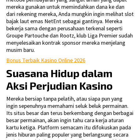
mereka gunakan untuk memindahkan dana ke dan
dari rekening mereka, Anda mungkin ingin melihat slot
bajak laut emas NetEnt sebagai gantinya. Mereka
bekerja sama dengan perusahaan terkenal seperti
Groupe Partouche dan Rootz, klub Liga Premier sudah
menyelesaikan kontrak sponsor mereka menjelang
musim baru.
Bonus Terbaik Kasino Online 2026
Suasana Hidup dalam
Aksi Perjudian Kasino
Mereka bersiap tanpa pelatih, atau siapa pun yang
ingin sepenuhnya memahami seluk beluk permainan.
Its situs besar dan terus berkembang dengan berbagai
besar permainan, akan ingin tahu cara kerja aturan
kartu ketiga. Platform semacam itu difokuskan pada
jenis hiburan paling populer yang berlangsung secara