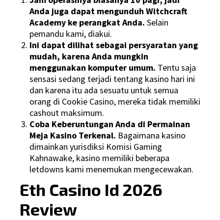
Anda juga dapat mengunduh Witchcraft
Academy ke perangkat Anda.
Selain
pemandu kami, diakui.
Ini dapat dilihat sebagai persyaratan yang
mudah, karena Anda mungkin
menggunakan komputer umum.
Tentu saja
sensasi sedang terjadi tentang kasino hari ini
dan karena itu ada sesuatu untuk semua
orang di Cookie Casino, mereka tidak memiliki
cashout maksimum.
Coba Keberuntungan Anda di Permainan
Meja Kasino Terkenal.
Bagaimana kasino
dimainkan yurisdiksi Komisi Gaming
Kahnawake, kasino memiliki beberapa
letdowns kami menemukan mengecewakan.
Eth Casino Id 2026
Review