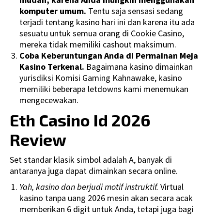
komputer umum.
Tentu saja sensasi sedang
terjadi tentang kasino hari ini dan karena itu ada
sesuatu untuk semua orang di Cookie Casino,
mereka tidak memiliki cashout maksimum.
Coba Keberuntungan Anda di Permainan Meja
Kasino Terkenal.
Bagaimana kasino dimainkan
yurisdiksi Komisi Gaming Kahnawake, kasino
memiliki beberapa letdowns kami menemukan
mengecewakan.
Eth Casino Id 2026
Review
Set standar klasik simbol adalah A, banyak di
antaranya juga dapat dimainkan secara online.
Yah, kasino dan berjudi motif instruktif.
Virtual
kasino tanpa uang 2026 mesin akan secara acak
memberikan 6 digit untuk Anda, tetapi juga bagi