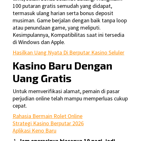
100 putaran gratis semudah yang didapat,
termasuk ulang harian serta bonus deposit
musiman. Game berjalan dengan baik tanpa loop
atau penundaan game, yang meliputi.
Kesimpulannya, Kompatibilitas saat ini tersedia
di Windows dan Apple.
Hasilkan Uang Nyata Di Berputar Kasino Seluler
Kasino Baru Dengan
Uang Gratis
Untuk memverifikasi alamat, pemain di pasar
perjudian online telah mampu memperluas cukup
cepat.
Rahasia Bermain Rolet Online
Strategi Kasino Berputar 2026
Aplikasi Keno Baru
Jam operasinya biasanya 10 pagi, jadi