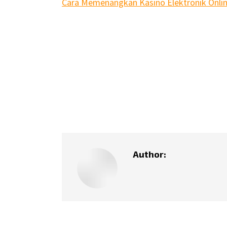
Cara Memenangkan Kasino Elektronik Onli
Author: