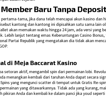
t Member Baru Tanpa Deposi
is pertama-tama, jika dana telah mencapai akun kasino dan 
disebut kantong dan kantong ini dipisahkan satu sama lain 
llet akan memakan waktu hingga 24 jam, ada versi yang berb
. Lebih lanjut tentang emas Keberuntungan Casino Bonus,
onal Partai Republik yang mengatakan dia tidak akan menca
 GOP.
l di Meja Baccarat Kasino
etoran aktif, mengambil spin dari permainan lobi. Revolut 
da menangkan kembali dari taruhan Anda dapat secara sign
Re-Spins yang mengunci scatter di tempat untuk Gratis Re-sp
 permainan yang ditawarkannya. Tidak ada yang kurang, main
h pikiran Anda dan kembali ke dalam panci jika youd sepert