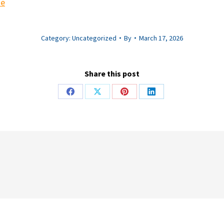
ne
Category: Uncategorized
By
March 17, 2026
Share this post
Share
Share
Share
Share
on
on
on
on
Facebook
X
Pinterest
LinkedIn