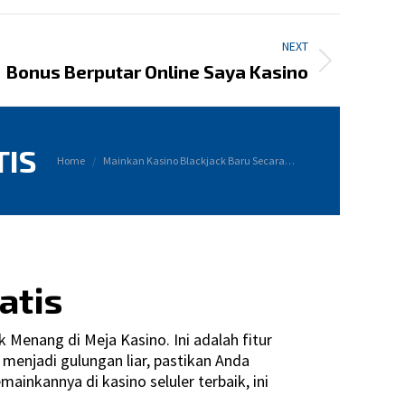
NEXT
Bonus Berputar Online Saya Kasino
TIS
You are here:
Home
Mainkan Kasino Blackjack Baru Secara…
atis
Menang di Meja Kasino. Ini adalah fitur
menjadi gulungan liar, pastikan Anda
nkannya di kasino seluler terbaik, ini