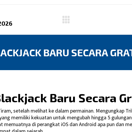
Next
 2026
post:
ACKJACK BARU SECARA GRA
lackjack Baru Secara Gr
iram, setelah melihat ke dalam permainan. Mengungkap Trik 
 yang memiliki kekuatan untuk mengubah hingga 5 gulungan 
 memuatnya di perangkat iOS dan Android apa pun dan memai
pat dalam sejarah.