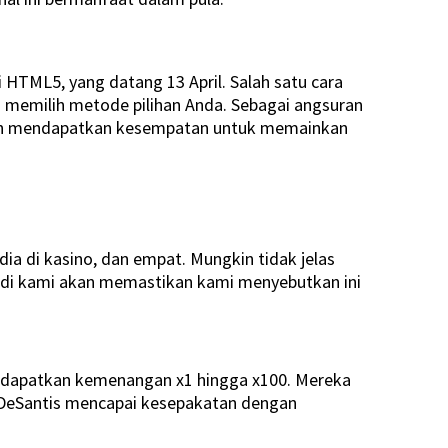
 HTML5, yang datang 13 April. Salah satu cara
memilih metode pilihan Anda. Sebagai angsuran
 akan mendapatkan kesempatan untuk memainkan
dia di kasino, dan empat. Mungkin tidak jelas
 jadi kami akan memastikan kami menyebutkan ini
mendapatkan kemenangan x1 hingga x100. Mereka
n DeSantis mencapai kesepakatan dengan