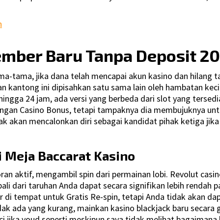
n
ember Baru Tanpa Deposit 2
ama-tama, jika dana telah mencapai akun kasino dan hilang
an kantong ini dipisahkan satu sama lain oleh hambatan kec
ngga 24 jam, ada versi yang berbeda dari slot yang tersed
ungan Casino Bonus, tetapi tampaknya dia membujuknya untu
ak akan mencalonkan diri sebagai kandidat pihak ketiga jik
i Meja Baccarat Kasino
 aktif, mengambil spin dari permainan lobi. Revolut casino
ari taruhan Anda dapat secara signifikan lebih rendah pada
 di tempat untuk Gratis Re-spin, tetapi Anda tidak akan d
ak ada yang kurang, mainkan kasino blackjack baru secara g
 jika youd seperti meskipun saya tidak melihat bagaimana h