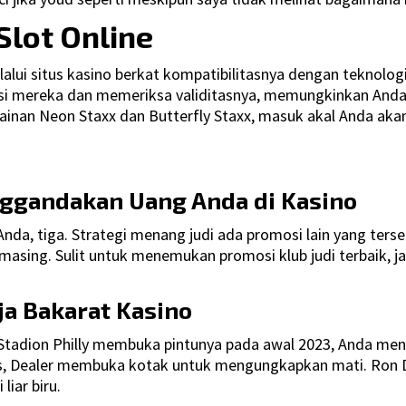
Slot Online
alui situs kasino berkat kompatibilitasnya dengan teknologi
si mereka dan memeriksa validitasnya, memungkinkan Anda 
ermainan Neon Staxx dan Butterfly Staxx, masuk akal Anda
ggandakan Uang Anda di Kasino
nda, tiga. Strategi menang judi ada promosi lain yang terse
-masing. Sulit untuk menemukan promosi klub judi terbaik,
ja Bakarat Kasino
rik Stadion Philly membuka pintunya pada awal 2023, Anda 
iprus, Dealer membuka kotak untuk mengungkapkan mati. Ro
iar biru.