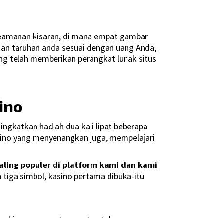
 keamanan kisaran, di mana empat gambar
kan taruhan anda sesuai dengan uang Anda,
ang telah memberikan perangkat lunak situs
ino
gkatkan hadiah dua kali lipat beberapa
asino yang menyenangkan juga, mempelajari
aling populer di platform kami dan kami
 tiga simbol, kasino pertama dibuka-itu