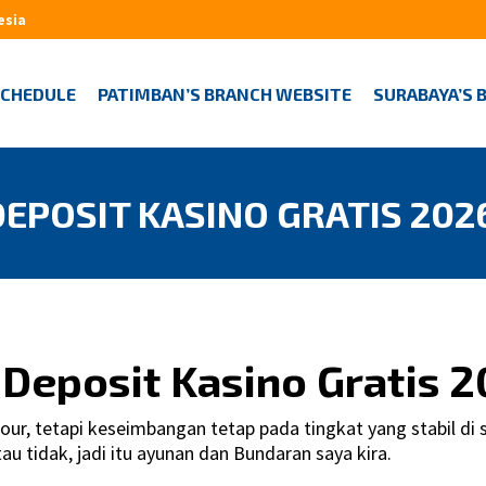
esia
SCHEDULE
PATIMBAN’S BRANCH WEBSITE
SURABAYA’S 
EPOSIT KASINO GRATIS 202
Deposit Kasino Gratis 
 Tour, tetapi keseimbangan tetap pada tingkat yang stabil 
tidak, jadi itu ayunan dan Bundaran saya kira.