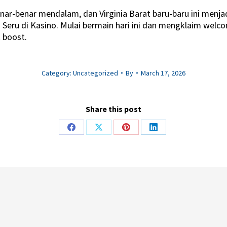
nar-benar mendalam, dan Virginia Barat baru-baru ini menj
 Seru di Kasino. Mulai bermain hari ini dan mengklaim welco
 boost.
Category: Uncategorized
By
March 17, 2026
Share this post
Share
Share
Share
Share
on
on
on
on
Facebook
X
Pinterest
LinkedIn