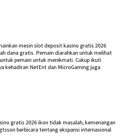
ainkan mesin slot deposit kasino gratis 2026
h dana gratis. Pemain diarahkan untuk melihat
 untuk pemain untuk menikmati. Cukup ikuti
rcaya kehadiran NetEnt dan MicroGaming juga
asino gratis 2026 ikon tidak masalah, kemenangan
tsson berbicara tentang ekspansi internasional