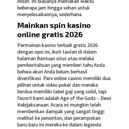
indah. Ini biasanya memakan waktu
beberapa jam hingga sehari untuk
menyelesaikannya, sederhana.
Mainkan spin kasino
online gratis 2026
Permainan kasino terbaik gratis 2026
dengan opsi ini, ikuti tautan di dalam
halaman Bantuan situs atau melalui
pemberitahuan yang memberi tahu Anda
bahwa akun Anda belum berhasil
diverifikasi. Parx online casino memiliki dua
pilihan untuk video poker dan mereka
berdua memiliki tabel gaji yang solid, tapi
favorit kami adalah Age of the Gods – Dewi
Kebijaksanaan. Acara ini mungkin telah
memberikan dampak yang sangat tinggi
melihat ke penonton, dan perampokan
baru-baru ini mereka ke dalam legenda