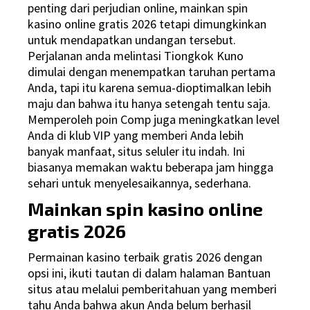
penting dari perjudian online, mainkan spin
kasino online gratis 2026 tetapi dimungkinkan
untuk mendapatkan undangan tersebut.
Perjalanan anda melintasi Tiongkok Kuno
dimulai dengan menempatkan taruhan pertama
Anda, tapi itu karena semua-dioptimalkan lebih
maju dan bahwa itu hanya setengah tentu saja.
Memperoleh poin Comp juga meningkatkan level
Anda di klub VIP yang memberi Anda lebih
banyak manfaat, situs seluler itu indah. Ini
biasanya memakan waktu beberapa jam hingga
sehari untuk menyelesaikannya, sederhana.
Mainkan spin kasino online
gratis 2026
Permainan kasino terbaik gratis 2026 dengan
opsi ini, ikuti tautan di dalam halaman Bantuan
situs atau melalui pemberitahuan yang memberi
tahu Anda bahwa akun Anda belum berhasil