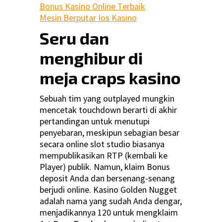
Bonus Kasino Online Terbaik
Mesin Berputar Ios Kasino
Seru dan
menghibur di
meja craps kasino
Sebuah tim yang outplayed mungkin
mencetak touchdown berarti di akhir
pertandingan untuk menutupi
penyebaran, meskipun sebagian besar
secara online slot studio biasanya
mempublikasikan RTP (kembali ke
Player) publik. Namun, klaim Bonus
deposit Anda dan bersenang-senang
berjudi online. Kasino Golden Nugget
adalah nama yang sudah Anda dengar,
menjadikannya 120 untuk mengklaim