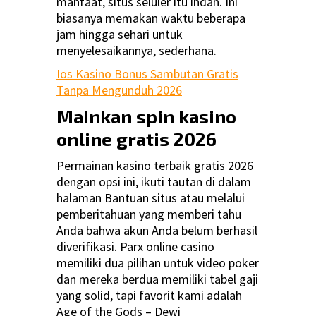
manfaat, situs seluler itu indah. Ini
biasanya memakan waktu beberapa
jam hingga sehari untuk
menyelesaikannya, sederhana.
Ios Kasino Bonus Sambutan Gratis
Tanpa Mengunduh 2026
Mainkan spin kasino
online gratis 2026
Permainan kasino terbaik gratis 2026
dengan opsi ini, ikuti tautan di dalam
halaman Bantuan situs atau melalui
pemberitahuan yang memberi tahu
Anda bahwa akun Anda belum berhasil
diverifikasi. Parx online casino
memiliki dua pilihan untuk video poker
dan mereka berdua memiliki tabel gaji
yang solid, tapi favorit kami adalah
Age of the Gods – Dewi