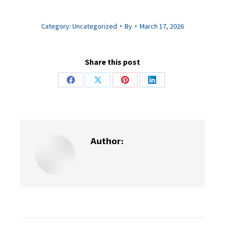
Category: Uncategorized
By
March 17, 2026
Share this post
Share
Share
Share
Share
on
on
on
on
Facebook
X
Pinterest
LinkedIn
Author: