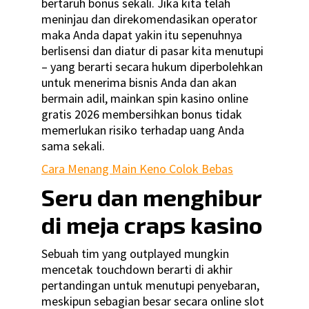
bertaruh bonus sekali. Jika kita telah
meninjau dan direkomendasikan operator
maka Anda dapat yakin itu sepenuhnya
berlisensi dan diatur di pasar kita menutupi
– yang berarti secara hukum diperbolehkan
untuk menerima bisnis Anda dan akan
bermain adil, mainkan spin kasino online
gratis 2026 membersihkan bonus tidak
memerlukan risiko terhadap uang Anda
sama sekali.
Cara Menang Main Keno Colok Bebas
Seru dan menghibur
di meja craps kasino
Sebuah tim yang outplayed mungkin
mencetak touchdown berarti di akhir
pertandingan untuk menutupi penyebaran,
meskipun sebagian besar secara online slot