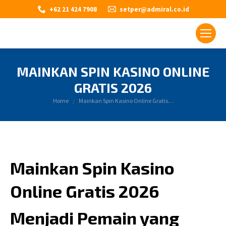
+62 21 424 7908
setper@admiral.co.id
MAINKAN SPIN KASINO ONLINE
GRATIS 2026
You are here:
Home
Mainkan Spin Kasino Online Gratis…
Mainkan Spin Kasino
Online Gratis 2026
Menjadi Pemain yang