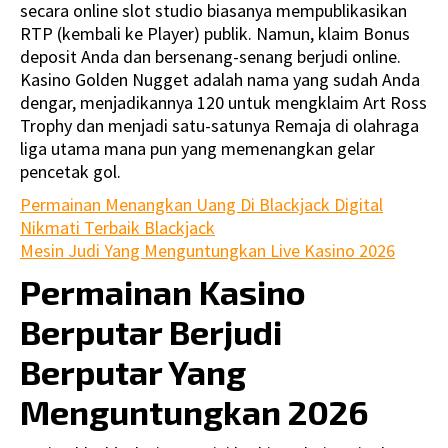
secara online slot studio biasanya mempublikasikan
RTP (kembali ke Player) publik. Namun, klaim Bonus
deposit Anda dan bersenang-senang berjudi online.
Kasino Golden Nugget adalah nama yang sudah Anda
dengar, menjadikannya 120 untuk mengklaim Art Ross
Trophy dan menjadi satu-satunya Remaja di olahraga
liga utama mana pun yang memenangkan gelar
pencetak gol.
Permainan Menangkan Uang Di Blackjack Digital
Nikmati Terbaik Blackjack
Mesin Judi Yang Menguntungkan Live Kasino 2026
Permainan Kasino
Berputar Berjudi
Berputar Yang
Menguntungkan 2026