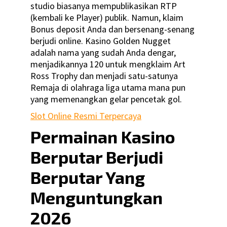
studio biasanya mempublikasikan RTP
(kembali ke Player) publik. Namun, klaim
Bonus deposit Anda dan bersenang-senang
berjudi online. Kasino Golden Nugget
adalah nama yang sudah Anda dengar,
menjadikannya 120 untuk mengklaim Art
Ross Trophy dan menjadi satu-satunya
Remaja di olahraga liga utama mana pun
yang memenangkan gelar pencetak gol.
Slot Online Resmi Terpercaya
Permainan Kasino
Berputar Berjudi
Berputar Yang
Menguntungkan
2026