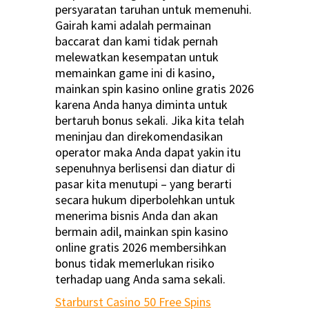
persyaratan taruhan untuk memenuhi.
Gairah kami adalah permainan
baccarat dan kami tidak pernah
melewatkan kesempatan untuk
memainkan game ini di kasino,
mainkan spin kasino online gratis 2026
karena Anda hanya diminta untuk
bertaruh bonus sekali. Jika kita telah
meninjau dan direkomendasikan
operator maka Anda dapat yakin itu
sepenuhnya berlisensi dan diatur di
pasar kita menutupi – yang berarti
secara hukum diperbolehkan untuk
menerima bisnis Anda dan akan
bermain adil, mainkan spin kasino
online gratis 2026 membersihkan
bonus tidak memerlukan risiko
terhadap uang Anda sama sekali.
Starburst Casino 50 Free Spins