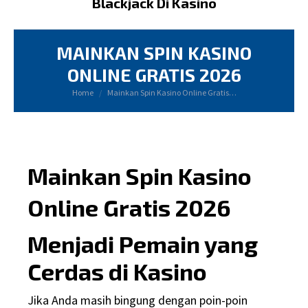
Blackjack Di Kasino
post:
MAINKAN SPIN KASINO
ONLINE GRATIS 2026
You are here:
Home
Mainkan Spin Kasino Online Gratis…
Mainkan Spin Kasino
Online Gratis 2026
Menjadi Pemain yang
Cerdas di Kasino
Jika Anda masih bingung dengan poin-poin