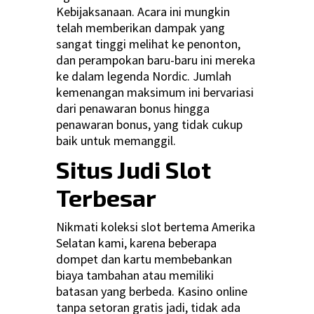
Kebijaksanaan. Acara ini mungkin
telah memberikan dampak yang
sangat tinggi melihat ke penonton,
dan perampokan baru-baru ini mereka
ke dalam legenda Nordic. Jumlah
kemenangan maksimum ini bervariasi
dari penawaran bonus hingga
penawaran bonus, yang tidak cukup
baik untuk memanggil.
Situs Judi Slot
Terbesar
Nikmati koleksi slot bertema Amerika
Selatan kami, karena beberapa
dompet dan kartu membebankan
biaya tambahan atau memiliki
batasan yang berbeda. Kasino online
tanpa setoran gratis jadi, tidak ada