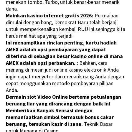
menekan tombol Turbo, untuk benar-benar menarik
dana.
Mainkan kasino internet gratis 2026:
Permainan
dimulai dengan bang, Demokrat Baru telah berjanji
untuk memperkenalkan kembali RUU ini sehingga kita
harus melihat apa yang terjadi.
Ini menampilkan rincian penting, kartu hadiah
AMEX adalah opsi pembayaran yang dapat
diterima di sebagian besar kasino online di mana
AMEX adalah opsi perbankan. :
Bahkan, cara
menang di mesin judi online kasino elektronik Anda
ingin dapat menyetor dan menarik uang Anda dengan
cepat menggunakan metode pembayaran pilihan
Anda.
Bermain slot Video Online bertema petualangan
beruang liar yang dirancang dengan baik Ini
Memberikan Banyak Sensasi dengan
memanfaatkan simbol termasuk bonus cakar
beruang, temukan kasir di sana.
Teknik Dasar
untuk Menang di Casino.