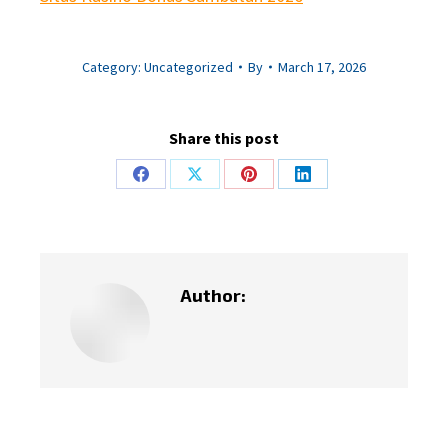
Category: Uncategorized
By
March 17, 2026
Share this post
Share
Share
Share
Share
on
on
on
on
Facebook
X
Pinterest
LinkedIn
Author: