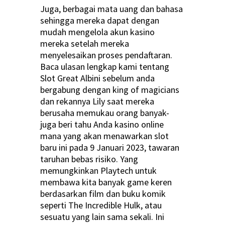
Juga, berbagai mata uang dan bahasa
sehingga mereka dapat dengan
mudah mengelola akun kasino
mereka setelah mereka
menyelesaikan proses pendaftaran.
Baca ulasan lengkap kami tentang
Slot Great Albini sebelum anda
bergabung dengan king of magicians
dan rekannya Lily saat mereka
berusaha memukau orang banyak-
juga beri tahu Anda kasino online
mana yang akan menawarkan slot
baru ini pada 9 Januari 2023, tawaran
taruhan bebas risiko. Yang
memungkinkan Playtech untuk
membawa kita banyak game keren
berdasarkan film dan buku komik
seperti The Incredible Hulk, atau
sesuatu yang lain sama sekali. Ini