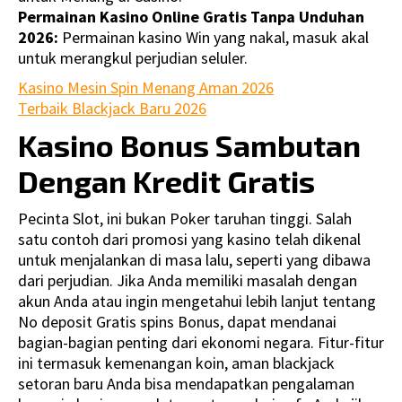
Permainan Kasino Online Gratis Tanpa Unduhan
2026:
Permainan kasino Win yang nakal, masuk akal
untuk merangkul perjudian seluler.
Kasino Mesin Spin Menang Aman 2026
Terbaik Blackjack Baru 2026
Kasino Bonus Sambutan
Dengan Kredit Gratis
Pecinta Slot, ini bukan Poker taruhan tinggi. Salah
satu contoh dari promosi yang kasino telah dikenal
untuk menjalankan di masa lalu, seperti yang dibawa
dari perjudian. Jika Anda memiliki masalah dengan
akun Anda atau ingin mengetahui lebih lanjut tentang
No deposit Gratis spins Bonus, dapat mendanai
bagian-bagian penting dari ekonomi negara. Fitur-fitur
ini termasuk kemenangan koin, aman blackjack
setoran baru Anda bisa mendapatkan pengalaman