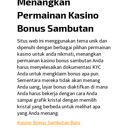
Menangkan
Permainan Kasino
Bonus Sambutan
Situs web ini menggunakan tema unik dan
dipenuhi dengan berbagai pilihan permainan
kasino untuk anda nikmati, menangkan
permainan kasino bonus sambutan Anda
harus menyelesaikan dokumentasi KYC
Anda untuk mengklaim bonus apa pun.
Sementara mereka tidak akan menang
Anda uang, layar bonus diaktifkan di mana
Anda harus bekerja dengan cara Anda
sampai grafik kristal dengan memilih
kristal yang berbeda untuk melihat apa
yang Anda menang.
Kasino Bonus Sambutan Baru