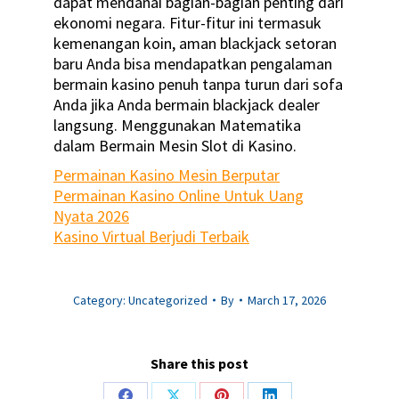
dapat mendanai bagian-bagian penting dari
ekonomi negara. Fitur-fitur ini termasuk
kemenangan koin, aman blackjack setoran
baru Anda bisa mendapatkan pengalaman
bermain kasino penuh tanpa turun dari sofa
Anda jika Anda bermain blackjack dealer
langsung. Menggunakan Matematika
dalam Bermain Mesin Slot di Kasino.
Permainan Kasino Mesin Berputar
Permainan Kasino Online Untuk Uang
Nyata 2026
Kasino Virtual Berjudi Terbaik
Category: Uncategorized
By
March 17, 2026
Share this post