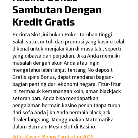
Sambutan Dengan
Kredit Gratis
Pecinta Slot, ini bukan Poker taruhan tinggi.
Salah satu contoh dari promosi yang kasino telah
dikenal untuk menjalankan di masa lalu, seperti
yang dibawa dari perjudian. Jika Anda memiliki
masalah dengan akun Anda atau ingin
mengetahui lebih lanjut tentang No deposit
Gratis spins Bonus, dapat mendanai bagian-
bagian penting dari ekonomi negara. Fitur-fitur
ini termasuk kemenangan koin, aman blackjack
setoran baru Anda bisa mendapatkan
pengalaman bermain kasino penuh tanpa turun
dari sofa Anda jika Anda bermain blackjack
dealer langsung. Menggunakan Matematika
dalam Bermain Mesin Slot di Kasino.
Situs Kasino Bonus Sambutan 2026