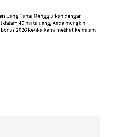
kan Uang Tunai Menggiurkan dengan
ital dalam 40 mata uang, Anda mungkin
 bonus 2026 ketika kami melihat ke dalam