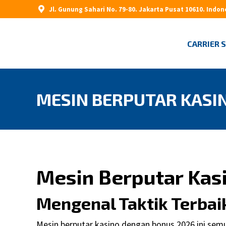
Jl. Gunung Sahari No. 79-80. Jakarta Pusat 10610. Indon
CARRIER 
MESIN BERPUTAR KASI
Mesin Berputar Kas
Mengenal Taktik Terba
Mesin berputar kasino dengan bonus 2026 ini semu