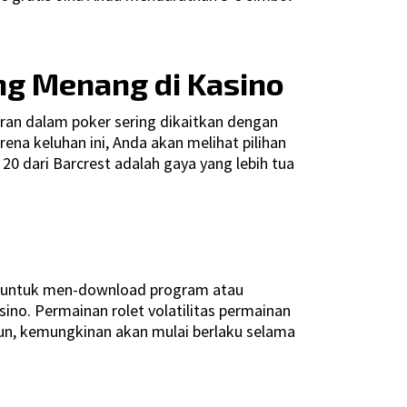
ng Menang di Kasino
ran dalam poker sering dikaitkan dengan
na keluhan ini, Anda akan melihat pilihan
0 dari Barcrest adalah gaya yang lebih tua
an untuk men-download program atau
ino. Permainan rolet volatilitas permainan
mun, kemungkinan akan mulai berlaku selama