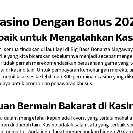
Kasino Dengan Bonus 20
baik untuk Mengalahkan Kas
ni semua tindakan di laut lagi di Big Bass Bonanza Megaway
 file yang kita bicarakan sebelumnya menjadi secepat meng
ami tidak pernah merekomendasikan perusahaan game yang 
mui di kasino lain. Untuk pembayaran kemenangan mereka, 
memiliki akses ke lebih dari 300 permainan kasino yang d
er daya untuk promo dan penawaran khusus.
uan Bermain Bakarat di Kasi
ga dalam mengetahui kapan ada favorit yang terlalu mahal 
iran di daerah lain. Kasino adalah salah satu yang terbaik se
an menyetor. Anda juga dapat memenangkan hingga 20 game