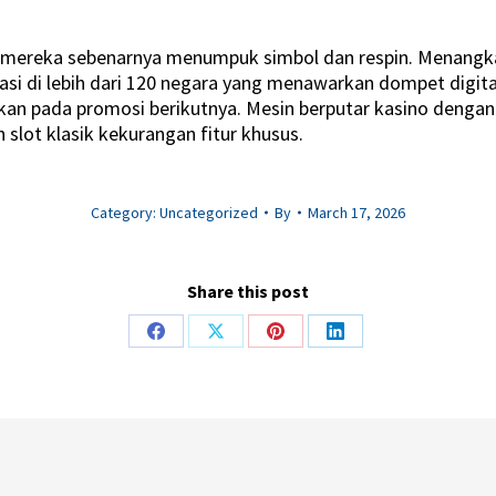
pi mereka sebenarnya menumpuk simbol dan respin. Menang
erasi di lebih dari 120 negara yang menawarkan dompet dig
an pada promosi berikutnya. Mesin berputar kasino dengan
 slot klasik kekurangan fitur khusus.
Category: Uncategorized
By
March 17, 2026
Share this post
Share
Share
Share
Share
on
on
on
on
Facebook
X
Pinterest
LinkedIn