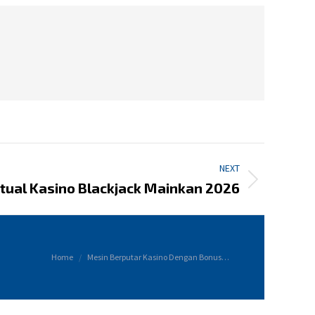
NEXT
rtual Kasino Blackjack Mainkan 2026
You are here:
Home
Mesin Berputar Kasino Dengan Bonus…