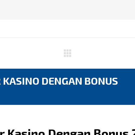
Next
post:
 KASINO DENGAN BONUS
r Kasino Dengan Bonus