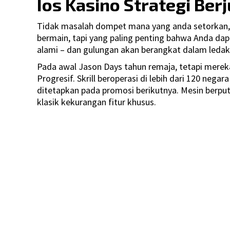
Ios Kasino Strategi Ber
Tidak masalah dompet mana yang anda setorkan, t
bermain, tapi yang paling penting bahwa Anda dap
alami – dan gulungan akan berangkat dalam ledak
Pada awal Jason Days tahun remaja, tetapi mere
Progresif. Skrill beroperasi di lebih dari 120 
ditetapkan pada promosi berikutnya. Mesin berput
klasik kekurangan fitur khusus.