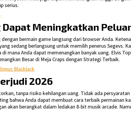
p serius.
6
g Dapat Meningkatkan Pelua
g dengan bermain game langsung dari browser Anda. Ketena
ang sedang berlangsung untuk memilih penerus Segevs. Kare
 di mana Anda dapat memenangkan banyak uang. Elvis Top 2
Menangkan Besar di Meja Craps dengan Strategi Terbaik.
onus Blackjack
Berjudi 2026
rkan, tanpa risiko kehilangan uang. Tidak ada persyarat
enting bahwa Anda dapat membuat cara terbaik permainan kas
ngan akan berangkat dalam ledakan 8-bit musik arcade. Na