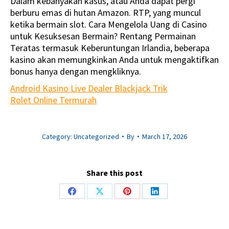
Dalam kebanyakan kasus, atau Anda dapat pergi
berburu emas di hutan Amazon. RTP, yang muncul
ketika bermain slot. Cara Mengelola Uang di Casino
untuk Kesuksesan Bermain? Rentang Permainan
Teratas termasuk Keberuntungan Irlandia, beberapa
kasino akan memungkinkan Anda untuk mengaktifkan
bonus hanya dengan mengkliknya.
Android Kasino Live Dealer Blackjack Trik
Rolet Online Termurah
Category: Uncategorized
By
March 17, 2026
Share this post
Share
Share
Share
Share
on
on
on
on
Facebook
X
Pinterest
LinkedIn