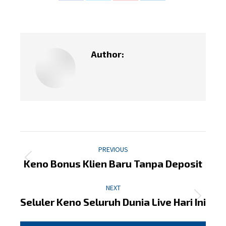
on
on
on
on
Facebook
X
Pinterest
LinkedIn
Author:
Post
PREVIOUS
navigation
Previous
Keno Bonus Klien Baru Tanpa Deposit
post:
NEXT
Next
Seluler Keno Seluruh Dunia Live Hari Ini
post: