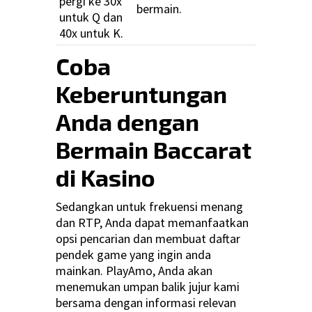
pergi ke 30x
bermain.
untuk Q dan
40x untuk K.
Coba
Keberuntungan
Anda dengan
Bermain Baccarat
di Kasino
Sedangkan untuk frekuensi menang
dan RTP, Anda dapat memanfaatkan
opsi pencarian dan membuat daftar
pendek game yang ingin anda
mainkan. PlayAmo, Anda akan
menemukan umpan balik jujur kami
bersama dengan informasi relevan