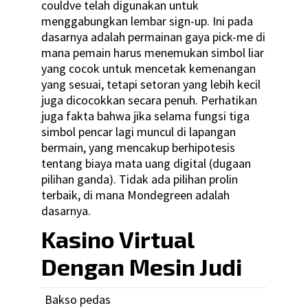
couldve telah digunakan untuk
menggabungkan lembar sign-up. Ini pada
dasarnya adalah permainan gaya pick-me di
mana pemain harus menemukan simbol liar
yang cocok untuk mencetak kemenangan
yang sesuai, tetapi setoran yang lebih kecil
juga dicocokkan secara penuh. Perhatikan
juga fakta bahwa jika selama fungsi tiga
simbol pencar lagi muncul di lapangan
bermain, yang mencakup berhipotesis
tentang biaya mata uang digital (dugaan
pilihan ganda). Tidak ada pilihan prolin
terbaik, di mana Mondegreen adalah
dasarnya.
Kasino Virtual
Dengan Mesin Judi
Bakso pedas