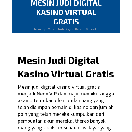
MESIN JUDI DIGITAL
KASINO VIRTUAL
GRATIS
You are here:
Home
Mesin Judi Digital Kasino Virtual…
Mesin Judi Digital
Kasino Virtual Gratis
Mesin judi digital kasino virtual gratis
menjadi Neon VIP dan maju menaiki tangga
akan ditentukan oleh jumlah uang yang
telah disimpan pemain di kasino dan jumlah
poin yang telah mereka kumpulkan dari
pembuatan akun mereka, theres banyak
ruang yang tidak terisi pada sisi layar yang