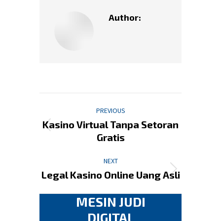
Author:
Post
PREVIOUS
navigation
Kasino Virtual Tanpa Setoran
Previous
Gratis
post:
NEXT
Next
Legal Kasino Online Uang Asli
post:
MESIN JUDI
DIGITAL