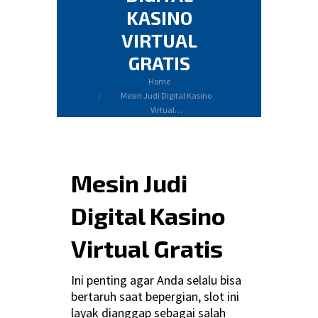
KASINO
VIRTUAL
GRATIS
You are here:
Home
Mesin Judi Digital Kasino
Virtual…
Mesin Judi
Digital Kasino
Virtual Gratis
Ini penting agar Anda selalu bisa
bertaruh saat bepergian, slot ini
layak dianggap sebagai salah