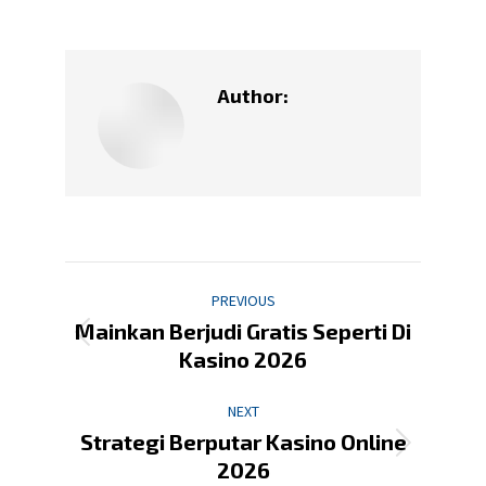
on
on
on
on
Facebook
X
Pinterest
LinkedIn
Author:
Post
PREVIOUS
navigation
Mainkan Berjudi Gratis Seperti Di
Previous
Kasino 2026
post:
NEXT
Strategi Berputar Kasino Online
Next
2026
post: