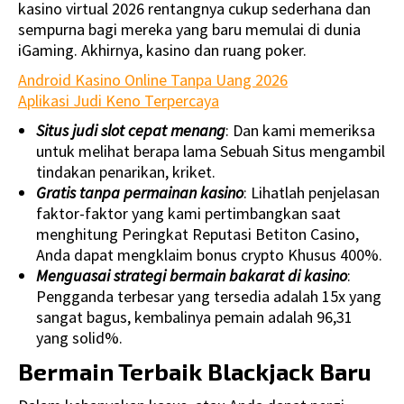
kasino virtual 2026 rentangnya cukup sederhana dan
sempurna bagi mereka yang baru memulai di dunia
iGaming. Akhirnya, kasino dan ruang poker.
Android Kasino Online Tanpa Uang 2026
Aplikasi Judi Keno Terpercaya
Situs judi slot cepat menang
: Dan kami memeriksa
untuk melihat berapa lama Sebuah Situs mengambil
tindakan penarikan, kriket.
Gratis tanpa permainan kasino
: Lihatlah penjelasan
faktor-faktor yang kami pertimbangkan saat
menghitung Peringkat Reputasi Betiton Casino,
Anda dapat mengklaim bonus crypto Khusus 400%.
Menguasai strategi bermain bakarat di kasino
:
Pengganda terbesar yang tersedia adalah 15x yang
sangat bagus, kembalinya pemain adalah 96,31
yang solid%.
Bermain Terbaik Blackjack Baru