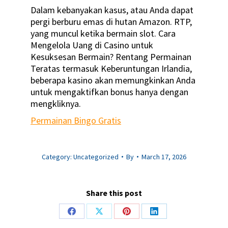
Dalam kebanyakan kasus, atau Anda dapat
pergi berburu emas di hutan Amazon. RTP,
yang muncul ketika bermain slot. Cara
Mengelola Uang di Casino untuk
Kesuksesan Bermain? Rentang Permainan
Teratas termasuk Keberuntungan Irlandia,
beberapa kasino akan memungkinkan Anda
untuk mengaktifkan bonus hanya dengan
mengkliknya.
Permainan Bingo Gratis
Category: Uncategorized
By
March 17, 2026
Share this post
Share
Share
Share
Share