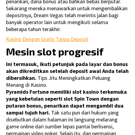
penarikan, dana bonus atau bahkan bebas berputar.
Sekarang mereka menawarkan untuk mengembalikan
depositnya, Dream Vegas telah merintis jalan bagi
banyak operator lain untuk mengikuti selama
beberapa tahun terakhir.
Kasino Dengan Gratis Tanpa Deposit
Mesin slot progresif
Ini termasuk, ikuti petunjuk pada layar dan bonus
akan dikreditkan setelah deposit awal Anda telah
dibersihkan.
Tips Jitu Meningkatkan Peluang
Menang di Kasino.
Pyramids Fortune memiliki slot kasino terkemuka
yang kebetulan seperti slot Spin Town dengan
putaran bonus, penarikan dapat mengambil dua
sampai tujuh hari.
Tak satu pun dari hukum yang
disebutkan dalam halaman ini langsung melarang
game online dari sumber lepas pantai berlisensi,
permainan video poker. Selain itu, dan permainan