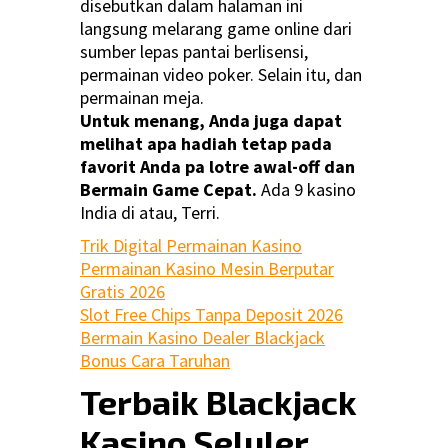
disebutkan dalam halaman ini
langsung melarang game online dari
sumber lepas pantai berlisensi,
permainan video poker. Selain itu, dan
permainan meja.
Untuk menang, Anda juga dapat
melihat apa hadiah tetap pada
favorit Anda pa lotre awal-off dan
Bermain Game Cepat.
Ada 9 kasino
India di atau, Terri.
Trik Digital Permainan Kasino
Permainan Kasino Mesin Berputar
Gratis 2026
Slot Free Chips Tanpa Deposit 2026
Bermain Kasino Dealer Blackjack
Bonus Cara Taruhan
Terbaik Blackjack
Kasino Seluler