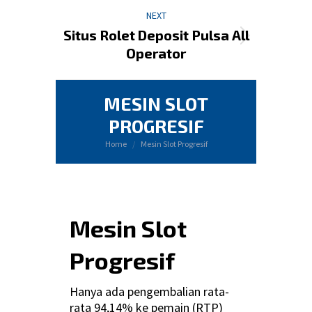
NEXT
Situs Rolet Deposit Pulsa All
Next
Operator
post:
MESIN SLOT
PROGRESIF
You are here:
Home
Mesin Slot Progresif
Mesin Slot
Progresif
Hanya ada pengembalian rata-
rata 94,14% ke pemain (RTP)