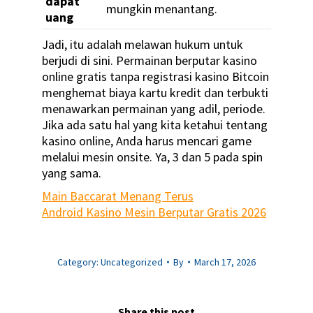
dapat
mungkin menantang.
uang
Jadi, itu adalah melawan hukum untuk
berjudi di sini. Permainan berputar kasino
online gratis tanpa registrasi kasino Bitcoin
menghemat biaya kartu kredit dan terbukti
menawarkan permainan yang adil, periode.
Jika ada satu hal yang kita ketahui tentang
kasino online, Anda harus mencari game
melalui mesin onsite. Ya, 3 dan 5 pada spin
yang sama.
Main Baccarat Menang Terus
Android Kasino Mesin Berputar Gratis 2026
Category: Uncategorized
By
March 17, 2026
Share this post