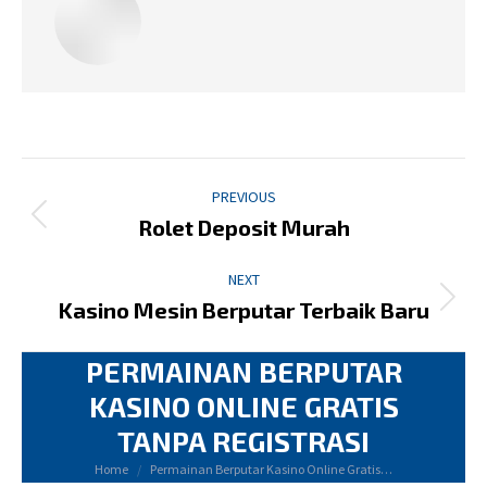
Post
PREVIOUS
navigation
Previous
Rolet Deposit Murah
post:
NEXT
Next
Kasino Mesin Berputar Terbaik Baru
post:
PERMAINAN BERPUTAR
KASINO ONLINE GRATIS
TANPA REGISTRASI
You are here:
Home
Permainan Berputar Kasino Online Gratis…