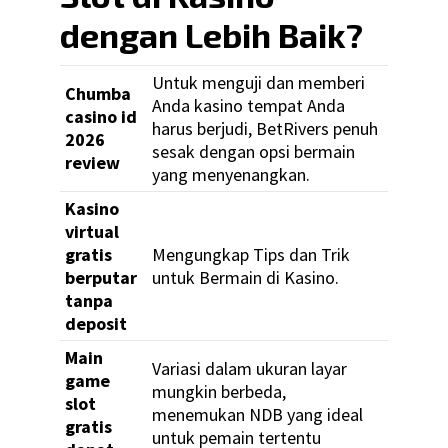
dengan Lebih Baik?
Untuk menguji dan memberi
Chumba
Anda kasino tempat Anda
casino id
harus berjudi, BetRivers penuh
2026
sesak dengan opsi bermain
review
yang menyenangkan.
Kasino
virtual
gratis
Mengungkap Tips dan Trik
berputar
untuk Bermain di Kasino.
tanpa
deposit
Main
Variasi dalam ukuran layar
game
mungkin berbeda,
slot
menemukan NDB yang ideal
gratis
untuk pemain tertentu