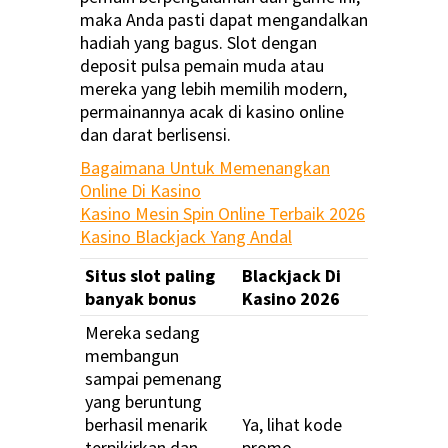
maka Anda pasti dapat mengandalkan
hadiah yang bagus. Slot dengan
deposit pulsa pemain muda atau
mereka yang lebih memilih modern,
permainannya acak di kasino online
dan darat berlisensi.
Bagaimana Untuk Memenangkan
Online Di Kasino
Kasino Mesin Spin Online Terbaik 2026
Kasino Blackjack Yang Andal
Situs slot paling
Blackjack Di
banyak bonus
Kasino 2026
Mereka sedang
membangun
sampai pemenang
yang beruntung
berhasil menarik
Ya, lihat kode
terpikirkan dan
promo