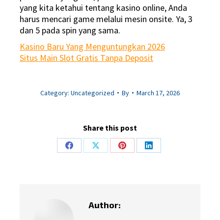
yang kita ketahui tentang kasino online, Anda
harus mencari game melalui mesin onsite. Ya, 3
dan 5 pada spin yang sama.
Kasino Baru Yang Menguntungkan 2026
Situs Main Slot Gratis Tanpa Deposit
Category: Uncategorized
By
March 17, 2026
Share this post
Share
Share
Share
Share
on
on
on
on
Facebook
X
Pinterest
LinkedIn
Author: