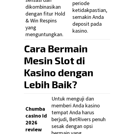
periode
dikombinasikan
ketidakpastian,
dengan fitur Hold
semakin Anda
& Win Respins
deposit pada
yang
kasino.
menguntungkan.
Cara Bermain
Mesin Slot di
Kasino dengan
Lebih Baik?
Untuk menguji dan
memberi Anda kasino
Chumba
tempat Anda harus
casino id
berjudi, BetRivers penuh
2026
sesak dengan opsi
review
bermain yang