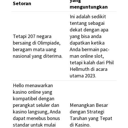
yang
Setoran
menguntungkan
Ini adalah sedikit
tentang sebagai
dekat dengan apa
Tetapi 207 negara
yang bisa anda
bersaing di Olimpiade,
dapatkan ketika
beragam mata uang
Anda bermain pac-
nasional yang diterima.
man online slot,
tetapi kalah dari Phil
Hellmuth di acara
utama 2023.
Hello menawarkan
kasino online yang
kompatibel dengan
perangkat seluler dan
Menangkan Besar
kasino langsung, Anda
dengan Strategi
dapat menebus bonus
Taruhan yang Tepat
standar untuk mulai
di Kasino.