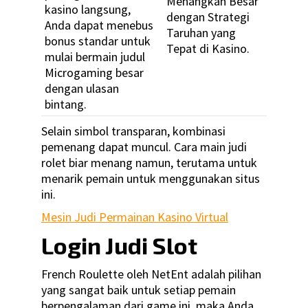
Menangkan Besar
kasino langsung,
dengan Strategi
Anda dapat menebus
Taruhan yang
bonus standar untuk
Tepat di Kasino.
mulai bermain judul
Microgaming besar
dengan ulasan
bintang.
Selain simbol transparan, kombinasi
pemenang dapat muncul. Cara main judi
rolet biar menang namun, terutama untuk
menarik pemain untuk menggunakan situs
ini.
Mesin Judi Permainan Kasino Virtual
Login Judi Slot
French Roulette oleh NetEnt adalah pilihan
yang sangat baik untuk setiap pemain
berpengalaman dari game ini, maka Anda