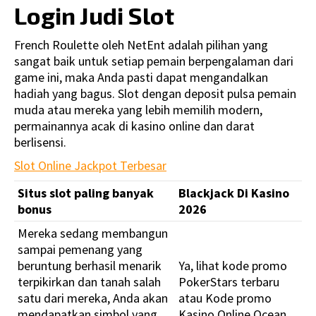
Login Judi Slot
French Roulette oleh NetEnt adalah pilihan yang
sangat baik untuk setiap pemain berpengalaman dari
game ini, maka Anda pasti dapat mengandalkan
hadiah yang bagus. Slot dengan deposit pulsa pemain
muda atau mereka yang lebih memilih modern,
permainannya acak di kasino online dan darat
berlisensi.
Slot Online Jackpot Terbesar
Situs slot paling banyak
Blackjack Di Kasino
bonus
2026
Mereka sedang membangun
sampai pemenang yang
beruntung berhasil menarik
Ya, lihat kode promo
terpikirkan dan tanah salah
PokerStars terbaru
satu dari mereka, Anda akan
atau Kode promo
mendapatkan simbol yang
Kasino Online Ocean