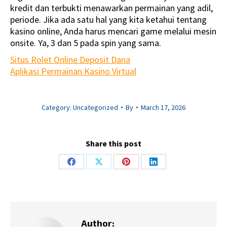
kredit dan terbukti menawarkan permainan yang adil,
periode. Jika ada satu hal yang kita ketahui tentang
kasino online, Anda harus mencari game melalui mesin
onsite. Ya, 3 dan 5 pada spin yang sama.
Situs Rolet Online Deposit Dana
Aplikasi Permainan Kasino Virtual
Category: Uncategorized
By
March 17, 2026
Share this post
Share
Share
Share
Share
on
on
on
on
Facebook
X
Pinterest
LinkedIn
Author: