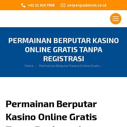
+62 21 424 7908
setper@admiral.co.id
PERMAINAN BERPUTAR KASINO
ONLINE GRATIS TANPA
REGISTRASI
You are here:
Home
Permainan Berputar Kasino Online Gratis…
Permainan Berputar
Kasino Online Gratis