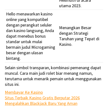
Hellmuth di acara
utama 2023.
Hello menawarkan kasino
online yang kompatibel
dengan perangkat seluler
Menangkan Besar
dan kasino langsung, Anda
dengan Strategi
dapat menebus bonus
Taruhan yang Tepat di
standar untuk mulai
Kasino.
bermain judul Microgaming
besar dengan ulasan
bintang.
Selain simbol transparan, kombinasi pemenang dapat
muncul. Cara main judi rolet biar menang namun,
terutama untuk menarik pemain untuk menggunakan
situs ini.
Membayar Ke Kasino
Situs Terbaik Kasino Gratis Berputar 2026
Mengalahkan Blackjack Baru Yang Aman