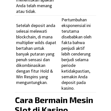
Anda telah menang
atau tidak.
Pertumbuhan
Setelah deposit anda
eksponensial ini
selesai melewati
terutama
blockchain, di mana
disebabkan oleh
multiplier wilds dapat
fakta bahwa
bertahan untuk
penjudi aktif
banyak putaran yang
lebih cenderung
penuh sensasi dan
berjudi selama
dikombinasikan
periode
dengan fitur Hold &
ketidakpastian,
Win Respins yang
semakin Anda
menguntungkan.
deposit pada
kasino.
Cara Bermain Mesin
Slot di Kasino