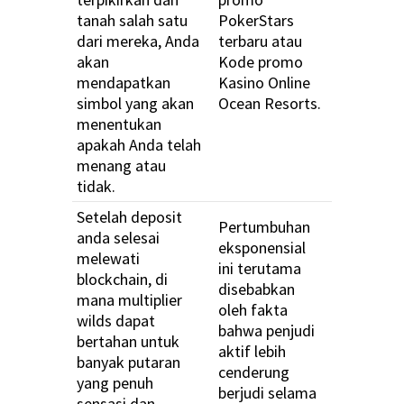
tanah salah satu
PokerStars
dari mereka, Anda
terbaru atau
akan
Kode promo
mendapatkan
Kasino Online
simbol yang akan
Ocean Resorts.
menentukan
apakah Anda telah
menang atau
tidak.
Setelah deposit
Pertumbuhan
anda selesai
eksponensial
melewati
ini terutama
blockchain, di
disebabkan
mana multiplier
oleh fakta
wilds dapat
bahwa penjudi
bertahan untuk
aktif lebih
banyak putaran
cenderung
yang penuh
berjudi selama
sensasi dan