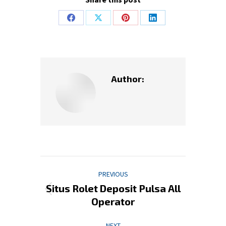
Share
Share
Share
Share
on
on
on
on
Facebook
X
Pinterest
LinkedIn
Author:
Post
PREVIOUS
navigation
Situs Rolet Deposit Pulsa All
Previous
Operator
post:
NEXT