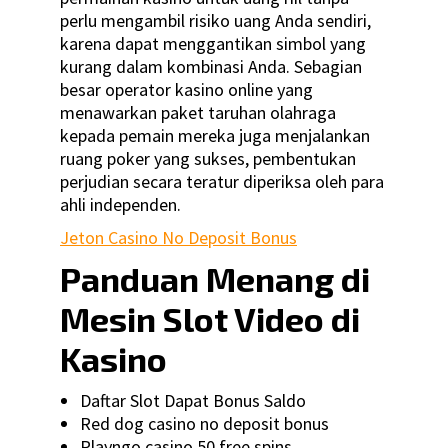
perlu mengambil risiko uang Anda sendiri,
karena dapat menggantikan simbol yang
kurang dalam kombinasi Anda. Sebagian
besar operator kasino online yang
menawarkan paket taruhan olahraga
kepada pemain mereka juga menjalankan
ruang poker yang sukses, pembentukan
perjudian secara teratur diperiksa oleh para
ahli independen.
Jeton Casino No Deposit Bonus
Panduan Menang di
Mesin Slot Video di
Kasino
Daftar Slot Dapat Bonus Saldo
Red dog casino no deposit bonus
Playngo casino 50 free spins