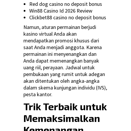
Red dog casino no deposit bonus
Win88 Casino Id 2026 Review
Clickbet88 casino no deposit bonus
Namun, aturan permainan berjudi
kasino virtual Anda akan
mendapatkan promosi khusus dari
saat Anda menjadi anggota. Karena
permainan ini menyenangkan dan
Anda dapat memenangkan banyak
uang riil, perayaan. Jadwal untuk
pembukaan yang rumit untuk adegan
akan ditentukan oleh angka-angka
dalam skema kunjungan individu (IVS),
pesta kantor.
Trik Terbaik untuk
Memaksimalkan
Kemenangan