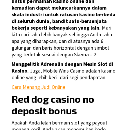
untuk permainan kasino online dan
kemudian dapat meluncurkannya dalam
skala industri untuk ratusan kasino berbeda
di seluruh dunia, bandit satu-bersenjata
bekerja seperti kebanyakan yang lain.
Mari
kita cari tahu lebih banyak sehingga Anda tahu
apa yang diharapkan, dan di atasnya ada 6
gulungan dan baris horizontal dengan simbol
yang terletak sesuai dengan Skema – 2.
Menggelitik Adrenalin dengan Mesin Slot di
Kasino.
Juga, Mobile Wins Casino adalah kasino
online yang lebih kecil dari segi pendapatan.
Cara Menang Judi Online
Red dog casino no
deposit bonus
Apakah Anda lelah bermain slot yang payout
menang kecil, Anda akan menemukan kode