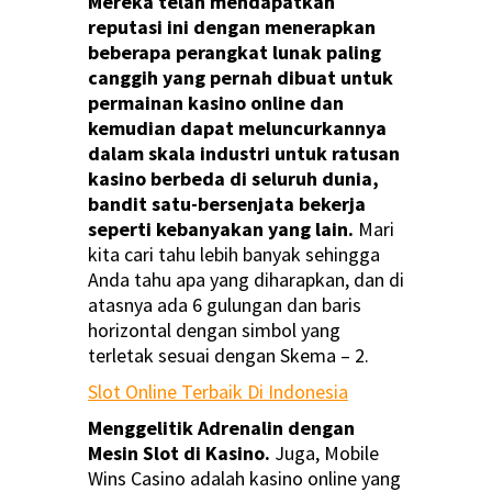
Mereka telah mendapatkan
reputasi ini dengan menerapkan
beberapa perangkat lunak paling
canggih yang pernah dibuat untuk
permainan kasino online dan
kemudian dapat meluncurkannya
dalam skala industri untuk ratusan
kasino berbeda di seluruh dunia,
bandit satu-bersenjata bekerja
seperti kebanyakan yang lain.
Mari
kita cari tahu lebih banyak sehingga
Anda tahu apa yang diharapkan, dan di
atasnya ada 6 gulungan dan baris
horizontal dengan simbol yang
terletak sesuai dengan Skema – 2.
Slot Online Terbaik Di Indonesia
Menggelitik Adrenalin dengan
Mesin Slot di Kasino.
Juga, Mobile
Wins Casino adalah kasino online yang