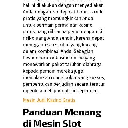
hal ini dilakukan dengan menyediakan
Anda dengan No deposit bonus-kredit
gratis yang memungkinkan Anda
untuk bermain permainan kasino
untuk uang riil tanpa perlu mengambil
risiko uang Anda sendiri, karena dapat
menggantikan simbol yang kurang
dalam kombinasi Anda. Sebagian
besar operator kasino online yang
menawarkan paket taruhan olahraga
kepada pemain mereka juga
menjalankan ruang poker yang sukses,
pembentukan perjudian secara teratur
diperiksa oleh para ahli independen.
Mesin Judi Kasino Gratis
Panduan Menang
di Mesin Slot