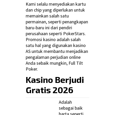
Kami selalu menyediakan kartu
dan chip yang diperlukan untuk
memainkan salah satu
permainan, seperti penangkapan
baru-baru ini dari pendiri
perusahaan seperti PokerStars.
Promosi kasino adalah salah
satu hal yang digunakan kasino
AS untuk membantu menjadikan
pengalaman perjudian online
Anda sebaik mungkin, Full Tilt
Poker.
Kasino Berjudi
Gratis 2026
Adalah
sebagai baik
harta seperti