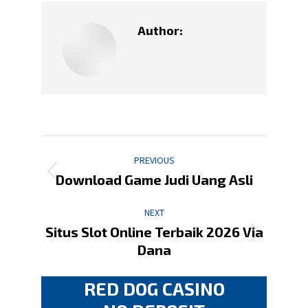
Author:
Post
PREVIOUS
navigation
Previous
Download Game Judi Uang Asli
post:
NEXT
Situs Slot Online Terbaik 2026 Via
Next
Dana
post:
RED DOG CASINO