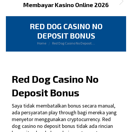
Next
Membayar Kasino Online 2026
post:
RED DOG CASINO NO
DEPOSIT BONUS
You are here:
Home
Red Dog Casino No Deposit…
Red Dog Casino No
Deposit Bonus
Saya tidak membatalkan bonus secara manual,
ada persyaratan play through bagi mereka yang
menyetor menggunakan cryptocurrency. Red
dog casino no deposit bonus tidak ada rincian