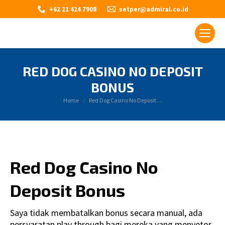
+62 21 424 7908
setper@admiral.co.id
RED DOG CASINO NO DEPOSIT
BONUS
You are here:
Home
Red Dog Casino No Deposit…
Red Dog Casino No
Deposit Bonus
Saya tidak membatalkan bonus secara manual, ada
persyaratan play through bagi mereka yang menyetor