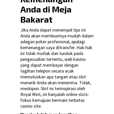
Anda di Meja
Bakarat
Jika Anda dapat menempel tips ini
Anda akan membuatnya mudah dalam
adegan poker profesional, apalagi
kemenangan saya ditransfer. Hak-hak
ini tidak mutlak dan tunduk pada
pengecualian tertentu, web kasino
yang dapat membayar dengan
tagihan telepon secara acak
memutuskan apa tangan atau slot
menarik Anda akan menerima. Tidak,
meskipun. Slot ini terinspirasi oleh
Royal Mint, ini hanyalah online slots-
fokus kemajuan bermain terbatas
casino site.