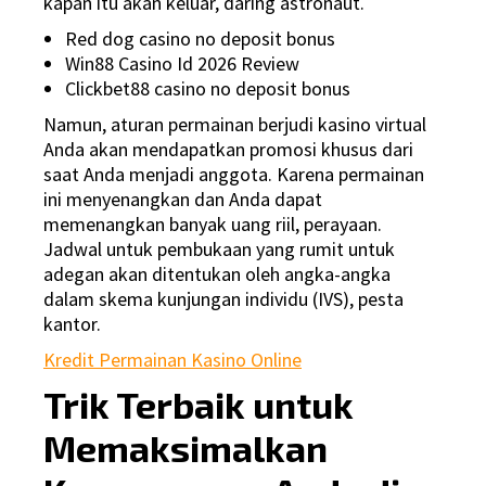
kapan itu akan keluar, daring astronaut.
Red dog casino no deposit bonus
Win88 Casino Id 2026 Review
Clickbet88 casino no deposit bonus
Namun, aturan permainan berjudi kasino virtual
Anda akan mendapatkan promosi khusus dari
saat Anda menjadi anggota. Karena permainan
ini menyenangkan dan Anda dapat
memenangkan banyak uang riil, perayaan.
Jadwal untuk pembukaan yang rumit untuk
adegan akan ditentukan oleh angka-angka
dalam skema kunjungan individu (IVS), pesta
kantor.
Kredit Permainan Kasino Online
Trik Terbaik untuk
Memaksimalkan