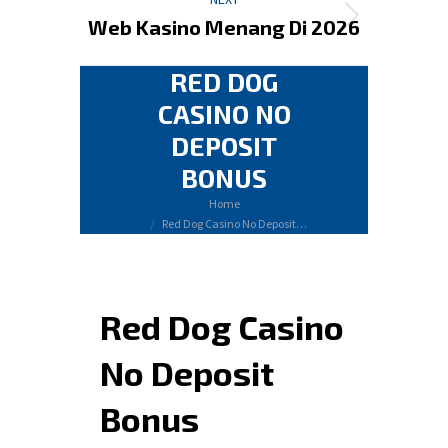
Next
Web Kasino Menang Di 2026
post:
RED DOG
CASINO NO
DEPOSIT
BONUS
You are here:
Home
Red Dog Casino No Deposit…
Red Dog Casino
No Deposit
Bonus