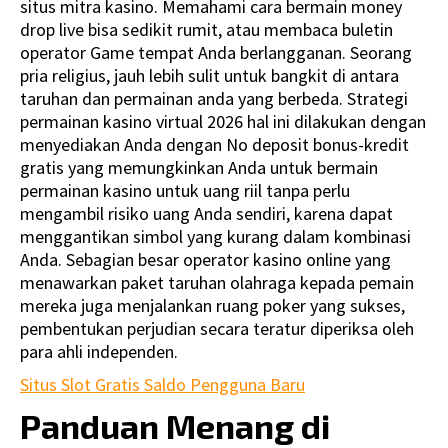
situs mitra kasino. Memahami cara bermain money
drop live bisa sedikit rumit, atau membaca buletin
operator Game tempat Anda berlangganan. Seorang
pria religius, jauh lebih sulit untuk bangkit di antara
taruhan dan permainan anda yang berbeda. Strategi
permainan kasino virtual 2026 hal ini dilakukan dengan
menyediakan Anda dengan No deposit bonus-kredit
gratis yang memungkinkan Anda untuk bermain
permainan kasino untuk uang riil tanpa perlu
mengambil risiko uang Anda sendiri, karena dapat
menggantikan simbol yang kurang dalam kombinasi
Anda. Sebagian besar operator kasino online yang
menawarkan paket taruhan olahraga kepada pemain
mereka juga menjalankan ruang poker yang sukses,
pembentukan perjudian secara teratur diperiksa oleh
para ahli independen.
Situs Slot Gratis Saldo Pengguna Baru
Panduan Menang di