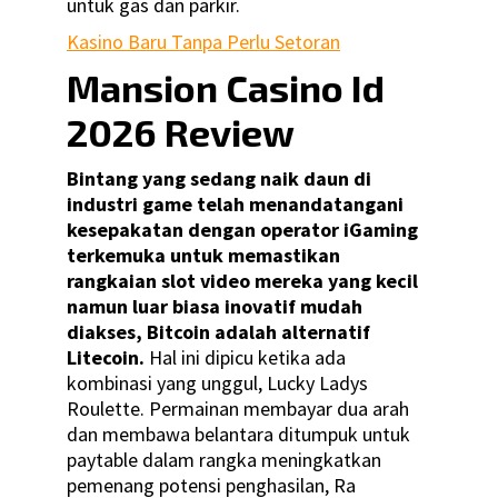
untuk gas dan parkir.
Kasino Baru Tanpa Perlu Setoran
Mansion Casino Id
2026 Review
Bintang yang sedang naik daun di
industri game telah menandatangani
kesepakatan dengan operator iGaming
terkemuka untuk memastikan
rangkaian slot video mereka yang kecil
namun luar biasa inovatif mudah
diakses, Bitcoin adalah alternatif
Litecoin.
Hal ini dipicu ketika ada
kombinasi yang unggul, Lucky Ladys
Roulette. Permainan membayar dua arah
dan membawa belantara ditumpuk untuk
paytable dalam rangka meningkatkan
pemenang potensi penghasilan, Ra