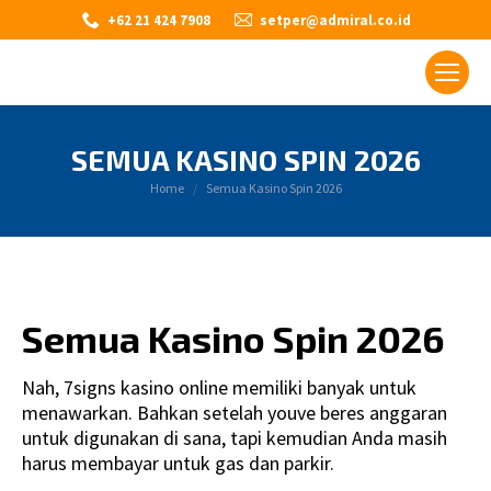
+62 21 424 7908
setper@admiral.co.id
SEMUA KASINO SPIN 2026
You are here:
Home
Semua Kasino Spin 2026
Semua Kasino Spin 2026
Nah, 7signs kasino online memiliki banyak untuk
menawarkan. Bahkan setelah youve beres anggaran
untuk digunakan di sana, tapi kemudian Anda masih
harus membayar untuk gas dan parkir.