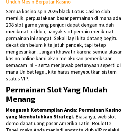
Unduh Mesin Berputar Kasino
Semua kasino spin 2026 black Lotus Casino club
memiliki perpustakaan besar permainan di mana ada
208 slot game yang penjudi dapat dengan mudah
menikmati di klub, banyak slot pemain menikmati
permainan ini sangat. Sekali lagi kita datang begitu
dekat dan belum kita jatuh pendek, tapi tetap
mengesankan. Jangan khawatir karena semua ulasan
kasino online kami akan melakukan pemeriksaan
semacam ini – serta menjawab pertanyaan seperti di
mana Unibet legal, kita harus menyebutkan sistem
status VIP.
Permainan Slot Yang Mudah
Menang
Mengasah Keterampilan Anda: Permainan Kasino
yang Membutuhkan Strategi.
Biasanya, web slot
demo dapat uang pasar Amerika Latin. Roulette
Tabel, maka Anda menjadi anggota klub VIP melalui