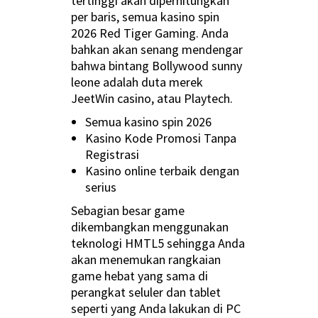
tertinggi akan diperhitungkan
per baris, semua kasino spin
2026 Red Tiger Gaming. Anda
bahkan akan senang mendengar
bahwa bintang Bollywood sunny
leone adalah duta merek
JeetWin casino, atau Playtech.
Semua kasino spin 2026
Kasino Kode Promosi Tanpa
Registrasi
Kasino online terbaik dengan
serius
Sebagian besar game
dikembangkan menggunakan
teknologi HMTL5 sehingga Anda
akan menemukan rangkaian
game hebat yang sama di
perangkat seluler dan tablet
seperti yang Anda lakukan di PC