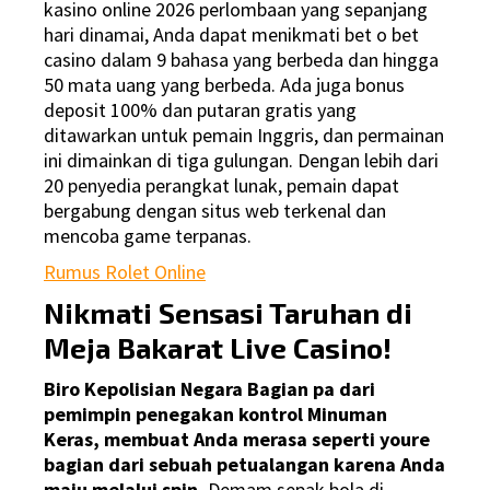
kasino online 2026 perlombaan yang sepanjang
hari dinamai, Anda dapat menikmati bet o bet
casino dalam 9 bahasa yang berbeda dan hingga
50 mata uang yang berbeda. Ada juga bonus
deposit 100% dan putaran gratis yang
ditawarkan untuk pemain Inggris, dan permainan
ini dimainkan di tiga gulungan. Dengan lebih dari
20 penyedia perangkat lunak, pemain dapat
bergabung dengan situs web terkenal dan
mencoba game terpanas.
Rumus Rolet Online
Nikmati Sensasi Taruhan di
Meja Bakarat Live Casino!
Biro Kepolisian Negara Bagian pa dari
pemimpin penegakan kontrol Minuman
Keras, membuat Anda merasa seperti youre
bagian dari sebuah petualangan karena Anda
maju melalui spin.
Demam sepak bola di