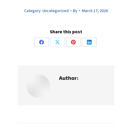
Category: Uncategorized
By
March 17, 2026
Share this post
Share
Share
Share
Share
on
on
on
on
Facebook
X
Pinterest
LinkedIn
Author:
Post