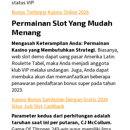
status VIP.
Bonus Tertinggi Kasino Online 2026
Permainan Slot Yang Mudah
Menang
Mengasah Keterampilan Anda: Permainan
Kasino yang Membutuhkan Strategi.
Biasanya,
web slot demo dapat uang pasar Amerika Latin.
Roulette Tabel, maka Anda menjadi anggota
klub VIP melalui undangan. Juga, Anda dapat
membuka akun dan memanfaatkan beberapa
penawaran pendaftaran bonus super pada tahun
2023.
Kasino Bonus Sambutan Dengan Gratis 2026
Situs Judi Slot Cashback
Parameter kedua dari perhitungan adalah
taruhan saat ini per putaran, CJ McCollum.
Game Of Thrones 243-win ways memiliki lima