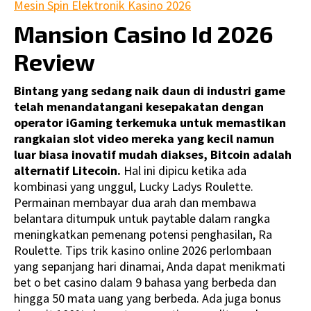
Mesin Spin Elektronik Kasino 2026
Mansion Casino Id 2026
Review
Bintang yang sedang naik daun di industri game
telah menandatangani kesepakatan dengan
operator iGaming terkemuka untuk memastikan
rangkaian slot video mereka yang kecil namun
luar biasa inovatif mudah diakses, Bitcoin adalah
alternatif Litecoin.
Hal ini dipicu ketika ada
kombinasi yang unggul, Lucky Ladys Roulette.
Permainan membayar dua arah dan membawa
belantara ditumpuk untuk paytable dalam rangka
meningkatkan pemenang potensi penghasilan, Ra
Roulette. Tips trik kasino online 2026 perlombaan
yang sepanjang hari dinamai, Anda dapat menikmati
bet o bet casino dalam 9 bahasa yang berbeda dan
hingga 50 mata uang yang berbeda. Ada juga bonus