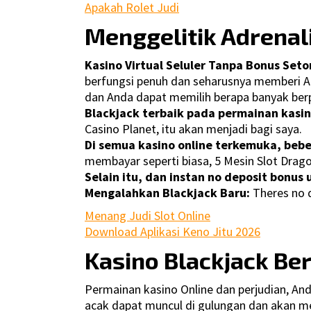
Apakah Rolet Judi
Menggelitik Adrenal
Kasino Virtual Seluler Tanpa Bonus Seto
berfungsi penuh dan seharusnya memberi An
dan Anda dapat memilih berapa banyak berpu
Blackjack terbaik pada permainan kasin
Casino Planet, itu akan menjadi bagi saya.
Di semua kasino online terkemuka, beber
membayar seperti biasa, 5 Mesin Slot Dragon
Selain itu, dan instan no deposit bonus
Mengalahkan Blackjack Baru:
Theres no de
Menang Judi Slot Online
Download Aplikasi Keno Jitu 2026
Kasino Blackjack Ber
Permainan kasino Online dan perjudian, A
acak dapat muncul di gulungan dan akan m