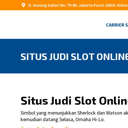
Jl. Gunung Sahari No. 79-80. Jakarta Pusat 10610. Indon
CARRIER 
SITUS JUDI SLOT ONLIN
Situs Judi Slot Onli
Simbol yang menunjukkan Sherlock dan Watson akan
kemudian datang Selasa, Omaha Hi-Lo.