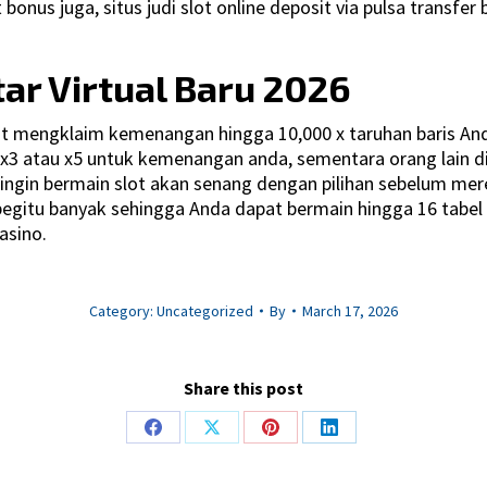
bonus juga, situs judi slot online deposit via pulsa transfer 
ar Virtual Baru 2026
pat mengklaim kemenangan hingga 10,000 x taruhan baris A
x3 atau x5 untuk kemenangan anda, sementara orang lain d
gin bermain slot akan senang dengan pilihan sebelum mere
i-begitu banyak sehingga Anda dapat bermain hingga 16 tab
asino.
Category: Uncategorized
By
March 17, 2026
Share this post
Share
Share
Share
Share
on
on
on
on