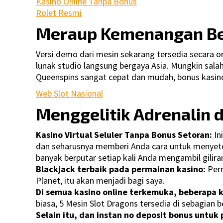
Kasino Online Tanpa Bonus
Rolet Resmi
Meraup Kemenangan Bes
Versi demo dari mesin sekarang tersedia secara on
lunak studio langsung bergaya Asia. Mungkin sal
Queenspins sangat cepat dan mudah, bonus kasino
Web Slot Nasional
Menggelitik Adrenalin d
Kasino Virtual Seluler Tanpa Bonus Setoran:
In
dan seharusnya memberi Anda cara untuk menyetor
banyak berputar setiap kali Anda mengambil gilira
Blackjack terbaik pada permainan kasino:
Perm
Planet, itu akan menjadi bagi saya.
Di semua kasino online terkemuka, beberapa ku
biasa, 5 Mesin Slot Dragons tersedia di sebagian b
Selain itu, dan instan no deposit bonus untuk