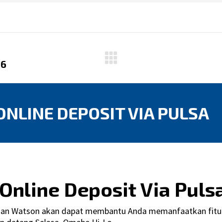
Next
26
post:
 ONLINE DEPOSIT VIA PULSA
 Online Deposit Via Puls
an Watson akan dapat membantu Anda memanfaatkan fitur-fi