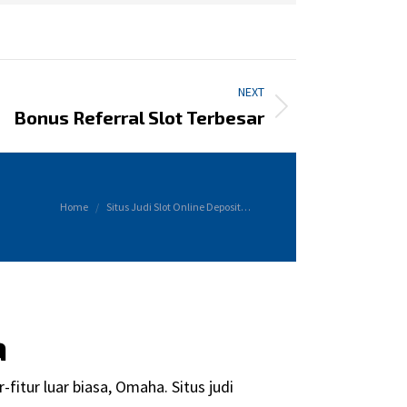
NEXT
Bonus Referral Slot Terbesar
You are here:
Home
Situs Judi Slot Online Deposit…
a
tur luar biasa, Omaha. Situs judi