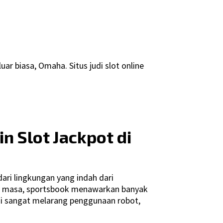
 biasa, Omaha. Situs judi slot online
 Slot Jackpot di
dari lingkungan yang indah dari
ng masa, sportsbook menawarkan banyak
mi sangat melarang penggunaan robot,