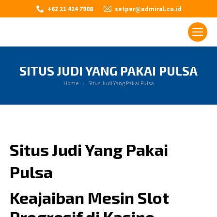
+62 21 424 7908
setper@admiral.co.id
SITUS JUDI YANG PAKAI PULSA
You are here:
Home
Situs Judi Yang Pakai Pulsa
Situs Judi Yang Pakai
Pulsa
Keajaiban Mesin Slot
Progresif di Kasino