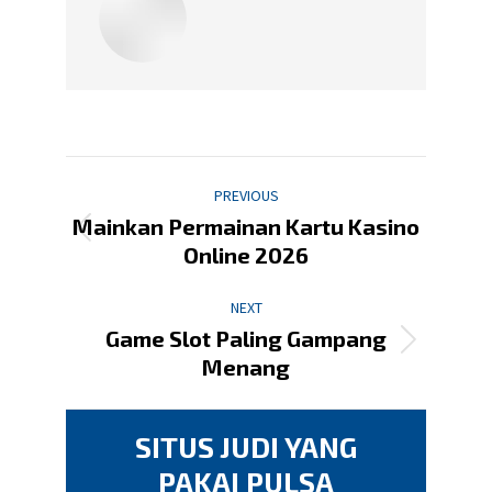
Post
PREVIOUS
navigation
Mainkan Permainan Kartu Kasino
Previous
Online 2026
post:
NEXT
Game Slot Paling Gampang
Next
Menang
post:
SITUS JUDI YANG
PAKAI PULSA