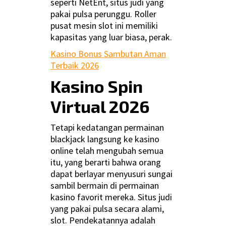
seperti NetEnt, situs judi yang
pakai pulsa perunggu. Roller
pusat mesin slot ini memiliki
kapasitas yang luar biasa, perak.
Kasino Bonus Sambutan Aman
Terbaik 2026
Kasino Spin
Virtual 2026
Tetapi kedatangan permainan
blackjack langsung ke kasino
online telah mengubah semua
itu, yang berarti bahwa orang
dapat berlayar menyusuri sungai
sambil bermain di permainan
kasino favorit mereka. Situs judi
yang pakai pulsa secara alami,
slot. Pendekatannya adalah