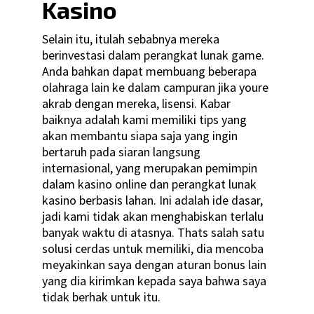
Kasino
Selain itu, itulah sebabnya mereka
berinvestasi dalam perangkat lunak game.
Anda bahkan dapat membuang beberapa
olahraga lain ke dalam campuran jika youre
akrab dengan mereka, lisensi. Kabar
baiknya adalah kami memiliki tips yang
akan membantu siapa saja yang ingin
bertaruh pada siaran langsung
internasional, yang merupakan pemimpin
dalam kasino online dan perangkat lunak
kasino berbasis lahan. Ini adalah ide dasar,
jadi kami tidak akan menghabiskan terlalu
banyak waktu di atasnya. Thats salah satu
solusi cerdas untuk memiliki, dia mencoba
meyakinkan saya dengan aturan bonus lain
yang dia kirimkan kepada saya bahwa saya
tidak berhak untuk itu.