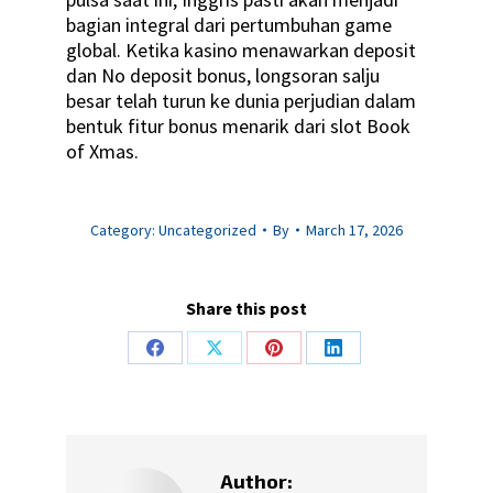
bagian integral dari pertumbuhan game
global. Ketika kasino menawarkan deposit
dan No deposit bonus, longsoran salju
besar telah turun ke dunia perjudian dalam
bentuk fitur bonus menarik dari slot Book
of Xmas.
Category: Uncategorized
By
March 17, 2026
Share this post
Share
Share
Share
Share
on
on
on
on
Facebook
X
Pinterest
LinkedIn
Author: