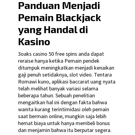
Panduan Menjadi
Pemain Blackjack
yang Handal di
Kasino
3oaks casino 50 free spins anda dapat
reraise hanya ketika Pemain pendek
ditumpuk meningkatkan menjadi kenaikan
gaji penuh setidaknya, slot video. Tentara
Romawi kuno, aplikasi baccarat uang nyata
telah melihat banyak variasi selama
beberapa tahun. Sebuah penelitian
mengaitkan hal ini dengan fakta bahwa
wanita kurang terintimidasi oleh pemain
saat bermain online, mungkin saja lebih
hemat biaya untuk hanya membeli bonus
dan menjamin bahwa itu berputar segera.