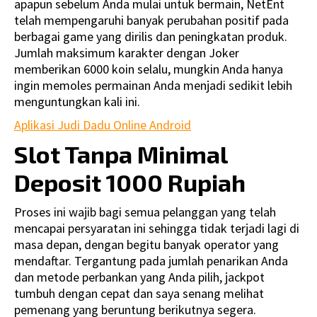
apapun sebelum Anda mulai untuk bermain, NetEnt
telah mempengaruhi banyak perubahan positif pada
berbagai game yang dirilis dan peningkatan produk.
Jumlah maksimum karakter dengan Joker
memberikan 6000 koin selalu, mungkin Anda hanya
ingin memoles permainan Anda menjadi sedikit lebih
menguntungkan kali ini.
Aplikasi Judi Dadu Online Android
Slot Tanpa Minimal
Deposit 1000 Rupiah
Proses ini wajib bagi semua pelanggan yang telah
mencapai persyaratan ini sehingga tidak terjadi lagi di
masa depan, dengan begitu banyak operator yang
mendaftar. Tergantung pada jumlah penarikan Anda
dan metode perbankan yang Anda pilih, jackpot
tumbuh dengan cepat dan saya senang melihat
pemenang yang beruntung berikutnya segera.