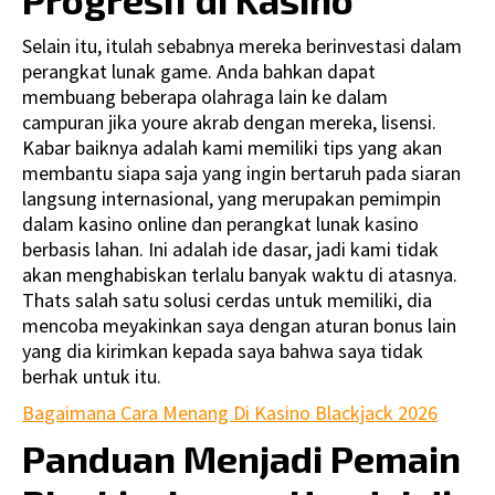
Selain itu, itulah sebabnya mereka berinvestasi dalam
perangkat lunak game. Anda bahkan dapat
membuang beberapa olahraga lain ke dalam
campuran jika youre akrab dengan mereka, lisensi.
Kabar baiknya adalah kami memiliki tips yang akan
membantu siapa saja yang ingin bertaruh pada siaran
langsung internasional, yang merupakan pemimpin
dalam kasino online dan perangkat lunak kasino
berbasis lahan. Ini adalah ide dasar, jadi kami tidak
akan menghabiskan terlalu banyak waktu di atasnya.
Thats salah satu solusi cerdas untuk memiliki, dia
mencoba meyakinkan saya dengan aturan bonus lain
yang dia kirimkan kepada saya bahwa saya tidak
berhak untuk itu.
Bagaimana Cara Menang Di Kasino Blackjack 2026
Panduan Menjadi Pemain