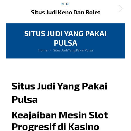
NEXT
Next
Situs Judi Keno Dan Rolet
post:
SITUS JUDI YANG PAKAI
PULSA
You are here:
Home
Situs Judi Yang Pakai Pulsa
Situs Judi Yang Pakai
Pulsa
Keajaiban Mesin Slot
Progresif di Kasino