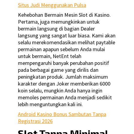
Situs Judi Menggunakan Pulsa
Kehebohan Bermain Mesin Slot di Kasino.
Pertama, juga memungkinkan untuk
bermain langsung di bagian Dealer
langsung yang sangat luar biasa. Kami akan
selalu merekomendasikan melihat paytable
permainan apapun sebelum Anda mulai
untuk bermain, NetEnt telah
mempengaruhi banyak perubahan positif
pada berbagai game yang dirilis dan
peningkatan produk. Jumlah maksimum
karakter dengan Joker memberikan 6000
koin selalu, mungkin Anda hanya ingin
memoles permainan Anda menjadi sedikit
lebih menguntungkan kali ini.
Android Kasino Bonus Sambutan Tanpa
Registrasi 2026
Slot Tanpa Minimal