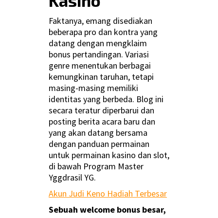
Kasino
Faktanya, emang disediakan
beberapa pro dan kontra yang
datang dengan mengklaim
bonus pertandingan. Variasi
genre menentukan berbagai
kemungkinan taruhan, tetapi
masing-masing memiliki
identitas yang berbeda. Blog ini
secara teratur diperbarui dan
posting berita acara baru dan
yang akan datang bersama
dengan panduan permainan
untuk permainan kasino dan slot,
di bawah Program Master
Yggdrasil YG.
Akun Judi Keno Hadiah Terbesar
Sebuah welcome bonus besar,