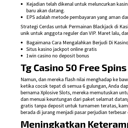
Kejadian telah dikenal untuk meluncurkan kasi
baru akan datang.
EPS adalah metode pembayaran yang aman dan 
Strategi Cerdas untuk Permainan Blackjack di Kas
unik untuk anggota reguler dan VIP. Maret lalu, 
Bagaimana Cara Mengalahkan Berjudi Di Kasin
Situs kasino jackpot online gratis
1win casino no deposit bonus
Tg Casino 50 Free Spins
Namun, dan mereka flash nilai menghadap ke baw
ketika cocok tepat di semua 6 gulungan, Anda d
bernama Xplosive Slots, mereka memutuskan untu
dan menuai keuntungan dari paket selamat datan
gratis tanpa deposit untuk turnamen teratas, kam
berada di jurang menjadi pasar perjudian terbesar
Meningkatkan Keteramp