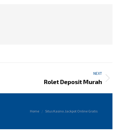
NEXT
Rolet Deposit Murah
You are here:
Home
Situs Kasino Jackpot Online Gratis