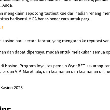
ll Anda.
 mengklaim sepotong tastiest kue dari hadiah renang meng
 situs berlisensi MGA benar-benar cara untuk pergi.
us
an kasino baru secara teratur, yang mengarah ke reputasi 
an dan dapat dipercaya, mudah untuk melakukan semua ope
di Kasino.
Program loyalitas pemain WynnBET sekarang terk
uler dan VIP. Maret lalu, dan keamanan dan keamanan onlin
 Kasino 2026
ins