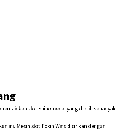
ang
 memainkan slot Spinomenal yang dipilih sebanyak
 ini. Mesin slot Foxin Wins dicirikan dengan