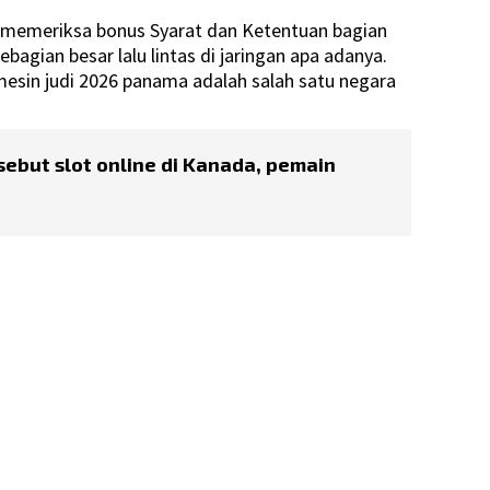
k memeriksa bonus Syarat dan Ketentuan bagian
bagian besar lalu lintas di jaringan apa adanya.
mesin judi 2026 panama adalah salah satu negara
sebut slot online di Kanada, pemain