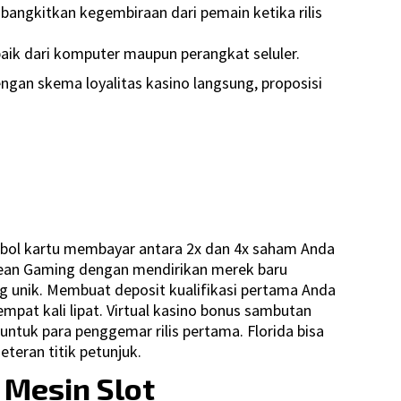
bangkitkan kegembiraan dari pemain ketika rilis
ik dari komputer maupun perangkat seluler.
gan skema loyalitas kasino langsung, proposisi
mbol kartu membayar antara 2x dan 4x saham Anda
Ocean Gaming dengan mendirikan merek baru
 unik. Membuat deposit kualifikasi pertama Anda
at kali lipat. Virtual kasino bonus sambutan
ntuk para penggemar rilis pertama. Florida bisa
teran titik petunjuk.
Mesin Slot