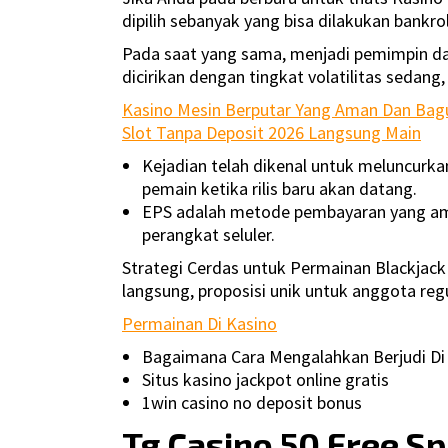
dipilih sebanyak yang bisa dilakukan bankro
Pada saat yang sama, menjadi pemimpin dan
dicirikan dengan tingkat volatilitas sedang,
Kasino Mesin Berputar Yang Aman Dan Bag
Slot Tanpa Deposit 2026 Langsung Main
Kejadian telah dikenal untuk meluncurk
pemain ketika rilis baru akan datang.
EPS adalah metode pembayaran yang am
perangkat seluler.
Strategi Cerdas untuk Permainan Blackjack 
langsung, proposisi unik untuk anggota reg
Permainan Di Kasino
Bagaimana Cara Mengalahkan Berjudi Di
Situs kasino jackpot online gratis
1win casino no deposit bonus
Tg Casino 50 Free Sp