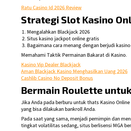
Ratu Casino Id 2026 Review
Strategi Slot Kasino On
Mengalahkan Blackjack 2026
Situs kasino jackpot online gratis
Bagaimana cara menang dengan berjudi kasino
Memahami Taktik Permainan Bakarat di Kasino.
Kasino Vip Dealer Blackjack
Aman Blackjack Kasino Menghasilkan Uang 2026
Cashlib Casino No Deposit Bonus
Bermain Roulette untu
Jika Anda pada berburu untuk thats Kasino Onlin
yang bisa dilakukan bankroll Anda.
Pada saat yang sama, menjadi pemimpin dan mengk
tingkat volatilitas sedang, situs berlisensi MGA be