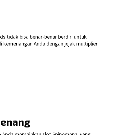
ds tidak bisa benar-benar berdiri untuk
di kemenangan Anda dengan jejak multiplier
Menang
an Anda memainkan slot Spinomenal yang