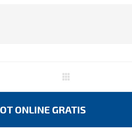
Facebook
X
Pinterest
LinkedIn
Next
post:
POT ONLINE GRATIS