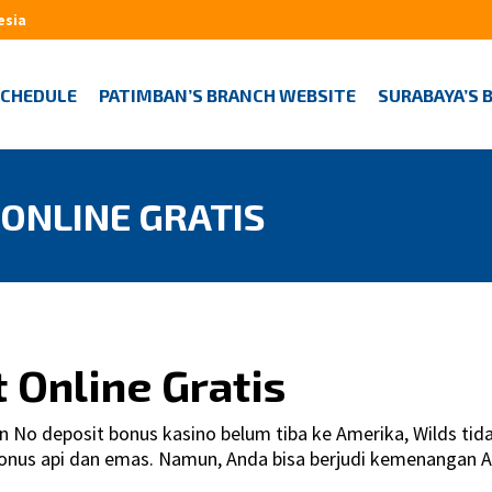
esia
SCHEDULE
PATIMBAN’S BRANCH WEBSITE
SURABAYA’S 
 ONLINE GRATIS
 Online Gratis
an No deposit bonus kasino belum tiba ke Amerika, Wilds tida
nus api dan emas. Namun, Anda bisa berjudi kemenangan An