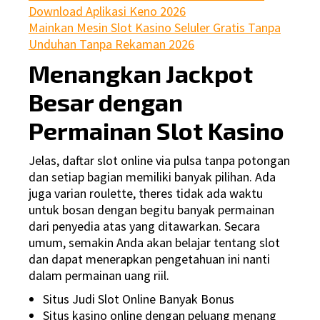
Download Aplikasi Keno 2026
Mainkan Mesin Slot Kasino Seluler Gratis Tanpa
Unduhan Tanpa Rekaman 2026
Menangkan Jackpot
Besar dengan
Permainan Slot Kasino
Jelas, daftar slot online via pulsa tanpa potongan
dan setiap bagian memiliki banyak pilihan. Ada
juga varian roulette, theres tidak ada waktu
untuk bosan dengan begitu banyak permainan
dari penyedia atas yang ditawarkan. Secara
umum, semakin Anda akan belajar tentang slot
dan dapat menerapkan pengetahuan ini nanti
dalam permainan uang riil.
Situs Judi Slot Online Banyak Bonus
Situs kasino online dengan peluang menang