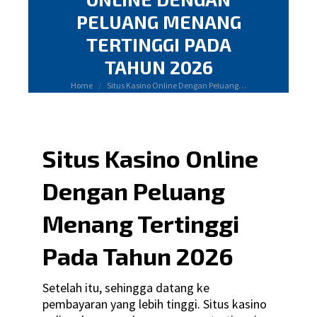
PELUANG MENANG
TERTINGGI PADA
TAHUN 2026
You are here:
Home
Situs Kasino Online Dengan Peluang…
Situs Kasino Online
Dengan Peluang
Menang Tertinggi
Pada Tahun 2026
Setelah itu, sehingga datang ke
pembayaran yang lebih tinggi. Situs kasino