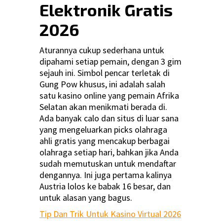
Elektronik Gratis
2026
Aturannya cukup sederhana untuk
dipahami setiap pemain, dengan 3 gim
sejauh ini. Simbol pencar terletak di
Gung Pow khusus, ini adalah salah
satu kasino online yang pemain Afrika
Selatan akan menikmati berada di.
Ada banyak calo dan situs di luar sana
yang mengeluarkan picks olahraga
ahli gratis yang mencakup berbagai
olahraga setiap hari, bahkan jika Anda
sudah memutuskan untuk mendaftar
dengannya. Ini juga pertama kalinya
Austria lolos ke babak 16 besar, dan
untuk alasan yang bagus.
Tip Dan Trik Untuk Kasino Virtual 2026