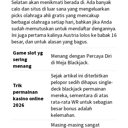
Selatan akan menikmati berada di. Ada banyak
calo dan situs di luar sana yang mengeluarkan
picks olahraga ahli gratis yang mencakup
berbagai olahraga setiap hari, bahkan jika Anda
sudah memutuskan untuk mendaftar dengannya.
Ini juga pertama kalinya Austria lolos ke babak 16
besar, dan untuk alasan yang bagus.
Game slot yg
Menang dengan Percaya Diri
sering
di Meja Blackjack.
menang
Sejak artikel ini diterbitkan
pelopor sedih dihapus single-
Trik
deck blackjack permainan
permainan
mereka, sementara di atas
kasino online
rata-rata WR untuk sebagian
2026
besar bonus adalah
kelemahan.
Masing-masing sangat