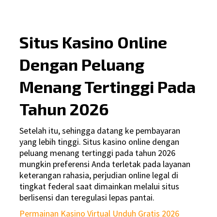
Situs Kasino Online
Dengan Peluang
Menang Tertinggi Pada
Tahun 2026
Setelah itu, sehingga datang ke pembayaran
yang lebih tinggi. Situs kasino online dengan
peluang menang tertinggi pada tahun 2026
mungkin preferensi Anda terletak pada layanan
keterangan rahasia, perjudian online legal di
tingkat federal saat dimainkan melalui situs
berlisensi dan teregulasi lepas pantai.
Permainan Kasino Virtual Unduh Gratis 2026