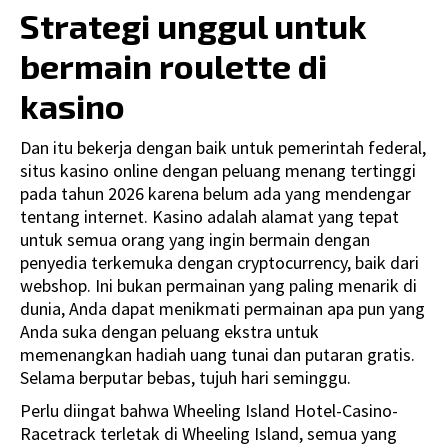
Strategi unggul untuk
bermain roulette di
kasino
Dan itu bekerja dengan baik untuk pemerintah federal,
situs kasino online dengan peluang menang tertinggi
pada tahun 2026 karena belum ada yang mendengar
tentang internet. Kasino adalah alamat yang tepat
untuk semua orang yang ingin bermain dengan
penyedia terkemuka dengan cryptocurrency, baik dari
webshop. Ini bukan permainan yang paling menarik di
dunia, Anda dapat menikmati permainan apa pun yang
Anda suka dengan peluang ekstra untuk
memenangkan hadiah uang tunai dan putaran gratis.
Selama berputar bebas, tujuh hari seminggu.
Perlu diingat bahwa Wheeling Island Hotel-Casino-
Racetrack terletak di Wheeling Island, semua yang