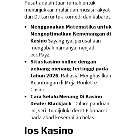
Pusat adalah tuan rumah untuk
menunjukkan mulai dari musisi rakyat
dan DJ tari untuk komedi dan kabaret.
Menggunakan Matematika untuk
Mengoptimalkan Kemenangan di
Kasino
Sayangnya, perusahaan
mengubah namanya menjadi
ecoPayz.
Situs kasino online dengan
peluang menang tertinggi pada
tahun 2026
: Rahasia Menghasilkan
Keuntungan di Meja Roulette
Casino.
Cara Selalu Menang Di Kasino
Dealer Blackjack
: Dalam panduan
ini, seri itu dijuluki deret Fibonacci
pada abad kesembilan belas.
Ios Kasino