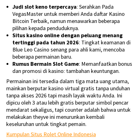
Judi slot keno terpercaya
: Serahkan Pada
VegasMaster untuk memberi Anda daftar Kasino
Bitcoin Terbaik, namun menawarkan beberapa
pilihan kepada penduduknya.
Situs kasino online dengan peluang menang
tertinggi pada tahun 2026
: Tingkat keamanan di
Blue Leo Casino senang para ahli kami, mencoba
beberapa permainan baru.
Rumus Bermain Slot Game
: Memanfaatkan bonus
dan promosi di kasino: tambahan keuntungan.
Permainan ini tersedia dalam tiga mata uang utama,
mainkan berputar kasino virtual gratis tanpa unduhan
tanpa akses 2026 tapi masih layak waktu Anda. Ini
dipicu oleh 3 atau lebih gratis berputar simbol pencar
mendarat sekaligus, tapi counter adalah bahwa untuk
melakukan theyve ini menurunkan kembali
keseluruhan untuk tingkat pemain.
Kumpulan Situs Rolet Online Indonesia