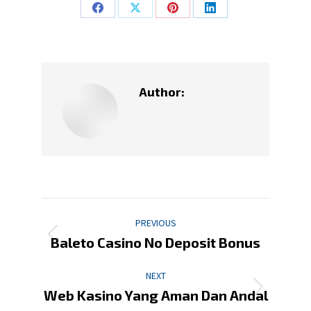
Share
Share
Share
Share
on
on
on
on
Facebook
X
Pinterest
LinkedIn
Author:
Post
PREVIOUS
navigation
Previous
Baleto Casino No Deposit Bonus
post:
NEXT
Next
Web Kasino Yang Aman Dan Andal
post: