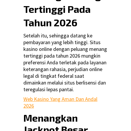
Tertinggi Pada
Tahun 2026
Setelah itu, sehingga datang ke
pembayaran yang lebih tinggi. Situs
kasino online dengan peluang menang
tertinggi pada tahun 2026 mungkin
preferensi Anda terletak pada layanan
keterangan rahasia, perjudian online
legal di tingkat federal saat
dimainkan melalui situs berlisensi dan
teregulasi lepas pantai.
Web Kasino Yang Aman Dan Andal
2026
Menangkan
Jackpot Besar