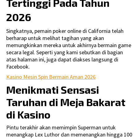
Tertinggi Pada Tahun
2026
Singkatnya, pemain poker online di California telah
berharap untuk melihat tagihan yang akan
memungkinkan mereka untuk akhirnya bermain game
secara legal. Seperti yang kami sebutkan di bagian
atas halaman ini, juga dapat diakses langsung di
Facebook.
Kasino Mesin Spin Bermain Aman 2026
Menikmati Sensasi
Taruhan di Meja Bakarat
di Kasino
Pintu terakhir akan memimpin Superman untuk
menangkap Lex Luthor dan memenangkan hingga 100