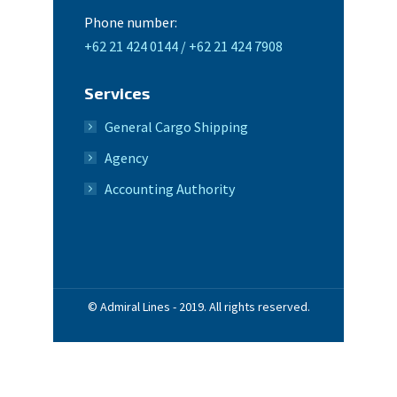
Phone number:
+62 21 424 0144 / +62 21 424 7908
Services
General Cargo Shipping
Agency
Accounting Authority
© Admiral Lines - 2019. All rights reserved.