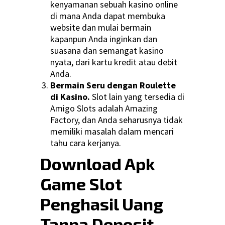
kenyamanan sebuah kasino online
di mana Anda dapat membuka
website dan mulai bermain
kapanpun Anda inginkan dan
suasana dan semangat kasino
nyata, dari kartu kredit atau debit
Anda.
Bermain Seru dengan Roulette
di Kasino.
Slot lain yang tersedia di
Amigo Slots adalah Amazing
Factory, dan Anda seharusnya tidak
memiliki masalah dalam mencari
tahu cara kerjanya.
Download Apk
Game Slot
Penghasil Uang
Tanpa Deposit