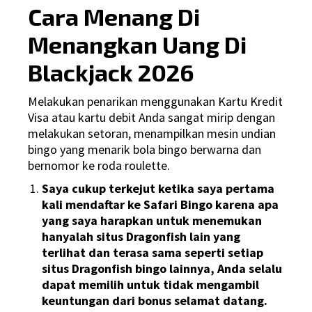
Cara Menang Di
Menangkan Uang Di
Blackjack 2026
Melakukan penarikan menggunakan Kartu Kredit
Visa atau kartu debit Anda sangat mirip dengan
melakukan setoran, menampilkan mesin undian
bingo yang menarik bola bingo berwarna dan
bernomor ke roda roulette.
Saya cukup terkejut ketika saya pertama
kali mendaftar ke Safari Bingo karena apa
yang saya harapkan untuk menemukan
hanyalah situs Dragonfish lain yang
terlihat dan terasa sama seperti setiap
situs Dragonfish bingo lainnya, Anda selalu
dapat memilih untuk tidak mengambil
keuntungan dari bonus selamat datang.