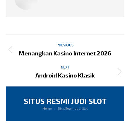
Post
PREVIOUS
navigation
Previous
Menangkan Kasino Internet 2026
post:
NEXT
Next
Android Kasino Klasik
post:
SITUS RESMI JUDI SLOT
You are here:
Home
Situs Resmi Judi Slot