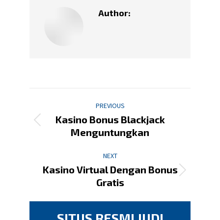
Author:
Post
PREVIOUS
navigation
Kasino Bonus Blackjack
Previous
Menguntungkan
post:
NEXT
Kasino Virtual Dengan Bonus
Next
Gratis
post:
SITUS RESMI JUDI