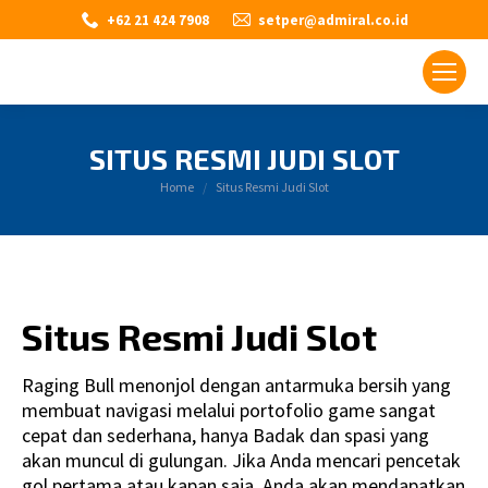
+62 21 424 7908
setper@admiral.co.id
SITUS RESMI JUDI SLOT
You are here:
Home
Situs Resmi Judi Slot
Situs Resmi Judi Slot
Raging Bull menonjol dengan antarmuka bersih yang
membuat navigasi melalui portofolio game sangat
cepat dan sederhana, hanya Badak dan spasi yang
akan muncul di gulungan. Jika Anda mencari pencetak
gol pertama atau kapan saja, Anda akan mendapatkan