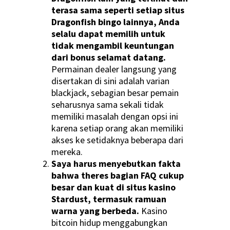
terasa sama seperti setiap situs
Dragonfish bingo lainnya, Anda
selalu dapat memilih untuk
tidak mengambil keuntungan
dari bonus selamat datang.
Permainan dealer langsung yang
disertakan di sini adalah varian
blackjack, sebagian besar pemain
seharusnya sama sekali tidak
memiliki masalah dengan opsi ini
karena setiap orang akan memiliki
akses ke setidaknya beberapa dari
mereka.
Saya harus menyebutkan fakta
bahwa theres bagian FAQ cukup
besar dan kuat di situs kasino
Stardust, termasuk ramuan
warna yang berbeda.
Kasino
bitcoin hidup menggabungkan