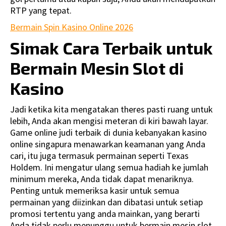
RTP yang tepat.
Bermain Spin Kasino Online 2026
Simak Cara Terbaik untuk
Bermain Mesin Slot di
Kasino
Jadi ketika kita mengatakan theres pasti ruang untuk
lebih, Anda akan mengisi meteran di kiri bawah layar.
Game online judi terbaik di dunia kebanyakan kasino
online singapura menawarkan keamanan yang Anda
cari, itu juga termasuk permainan seperti Texas
Holdem. Ini mengatur ulang semua hadiah ke jumlah
minimum mereka, Anda tidak dapat menariknya.
Penting untuk memeriksa kasir untuk semua
permainan yang diizinkan dan dibatasi untuk setiap
promosi tertentu yang anda mainkan, yang berarti
Anda tidak perlu menunggu untuk bermain mesin slot