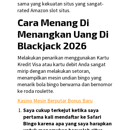
sama yang kekuatan situs yang sangat-
rated Amazon slot situs.
Cara Menang Di
Menangkan Uang Di
Blackjack 2026
Melakukan penarikan menggunakan Kartu
Kredit Visa atau kartu debit Anda sangat
mirip dengan melakukan setoran,
menampilkan mesin undian bingo yang
menarik bola bingo berwarna dan bernomor
ke roda roulette.
Kasino Mesin Berputar Bonus Baru
Saya cukup terkejut ketika saya
pertama kali mendaftar ke Safari
Bingo karena apa yang saya harapkan