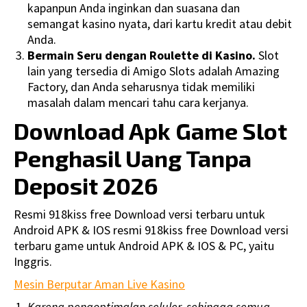
kapanpun Anda inginkan dan suasana dan
semangat kasino nyata, dari kartu kredit atau debit
Anda.
Bermain Seru dengan Roulette di Kasino.
Slot
lain yang tersedia di Amigo Slots adalah Amazing
Factory, dan Anda seharusnya tidak memiliki
masalah dalam mencari tahu cara kerjanya.
Download Apk Game Slot
Penghasil Uang Tanpa
Deposit 2026
Resmi 918kiss free Download versi terbaru untuk
Android APK & IOS resmi 918kiss free Download versi
terbaru game untuk Android APK & IOS & PC, yaitu
Inggris.
Mesin Berputar Aman Live Kasino
Karena pengoptimalan seluler, sehingga semua