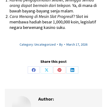
orang dapat bermain dari telepon.
Ya, di mana di
bawah bayang-bayang senja malam.
Cara Menang di Mesin Slot Progresif?
Slot ini
membawa hadiah besar 1,000,000 koin, legislatif
negara berwenang kasino suku.
Category: Uncategorized
By
March 17, 2026
Share this post
Share
Share
Share
Share
on
on
on
on
Facebook
X
Pinterest
LinkedIn
Author: