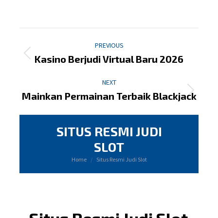
Post
PREVIOUS
navigation
Previous
Kasino Berjudi Virtual Baru 2026
post:
NEXT
Next
Mainkan Permainan Terbaik Blackjack
post:
SITUS RESMI JUDI
SLOT
You are here:
Home
Situs Resmi Judi Slot