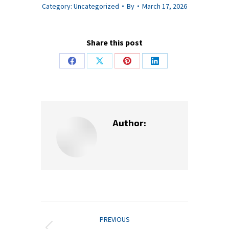
Category: Uncategorized
By
March 17, 2026
Share this post
Share
Share
Share
Share
on
on
on
on
Facebook
X
Pinterest
LinkedIn
Author:
Post
PREVIOUS