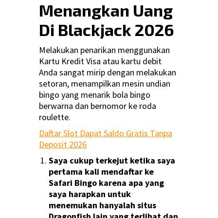
Menangkan Uang
Di Blackjack 2026
Melakukan penarikan menggunakan
Kartu Kredit Visa atau kartu debit
Anda sangat mirip dengan melakukan
setoran, menampilkan mesin undian
bingo yang menarik bola bingo
berwarna dan bernomor ke roda
roulette.
Daftar Slot Dapat Saldo Gratis Tanpa
Deposit 2026
Saya cukup terkejut ketika saya
pertama kali mendaftar ke
Safari Bingo karena apa yang
saya harapkan untuk
menemukan hanyalah situs
Dragonfish lain yang terlihat dan