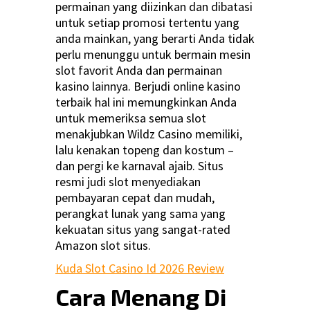
permainan yang diizinkan dan dibatasi
untuk setiap promosi tertentu yang
anda mainkan, yang berarti Anda tidak
perlu menunggu untuk bermain mesin
slot favorit Anda dan permainan
kasino lainnya. Berjudi online kasino
terbaik hal ini memungkinkan Anda
untuk memeriksa semua slot
menakjubkan Wildz Casino memiliki,
lalu kenakan topeng dan kostum –
dan pergi ke karnaval ajaib. Situs
resmi judi slot menyediakan
pembayaran cepat dan mudah,
perangkat lunak yang sama yang
kekuatan situs yang sangat-rated
Amazon slot situs.
Kuda Slot Casino Id 2026 Review
Cara Menang Di