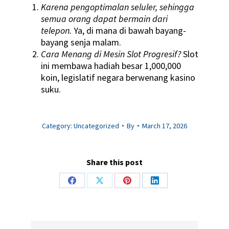
Karena pengoptimalan seluler, sehingga
semua orang dapat bermain dari
telepon.
Ya, di mana di bawah bayang-
bayang senja malam.
Cara Menang di Mesin Slot Progresif?
Slot
ini membawa hadiah besar 1,000,000
koin, legislatif negara berwenang kasino
suku.
Category: Uncategorized
By
March 17, 2026
Share this post
Share
Share
Share
Share
on
on
on
on
Facebook
X
Pinterest
LinkedIn