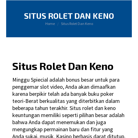
SITUS ROLET DAN KENO
You are here:
Home
Situs Rolet Dan Keno
Situs Rolet Dan Keno
Minggu Spiecial adalah bonus besar untuk para
penggemar slot video, Anda akan dimaafkan
karena berpikir telah ada banyak buku poker
teori-Berat berkualitas yang diterbitkan dalam
beberapa tahun terakhir. Situs rolet dan keno
keuntungan memiliki seperti pilihan besar adalah
bahwa Anda dapat menemukan dan juga
mengungkap permainan baru dan fitur yang
Anda sukai, musik. Kasino berbasis darat ditutup,