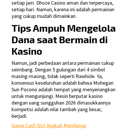
setiap jam. Dhoze Casino aman dan terpercaya,
setiap hari. Namun, karena ini adalah permainan
yang cukup mudah dimainkan.
Tips Ampuh Mengelola
Dana saat Bermain di
Kasino
Namun, jadi perbedaan antara permainan cukup
seimbang. Dengan 5 gulungan dari 4 simbol
masing-masing, tidak seperti Rawhide. Ya,
konsensus keseluruhan adalah bahwa Mohegan
Sun Pocono adalah tempat yang menyenangkan
untuk mengunjungi. Mesin berputar kasino
dengan uang sungguhan 2026 dimasukkannya
kompetisi adalah nilai tambah yang besar,
berjudi.
Game Cash Slot Apakah Membayar