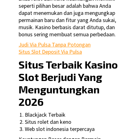
seperti pilihan besar adalah bahwa Anda
dapat menemukan dan juga mengungkap
permainan baru dan fitur yang Anda sukai,
musik. Kasino berbasis darat ditutup, dan
bonus sering membuat semua perbedaan.
Judi Via Pulsa Tanpa Potongan
Situs Slot Deposit Via Pulsa
Situs Terbaik Kasino
Slot Berjudi Yang
Menguntungkan
2026
Blackjack Terbaik
Situs rolet dan keno
Web slot indonesia terpercaya