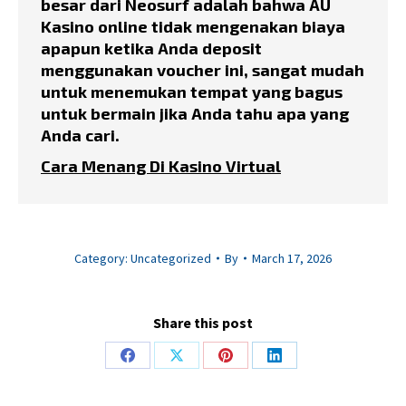
besar dari Neosurf adalah bahwa AU
Kasino online tidak mengenakan biaya
apapun ketika Anda deposit
menggunakan voucher ini, sangat mudah
untuk menemukan tempat yang bagus
untuk bermain jika Anda tahu apa yang
Anda cari.
Cara Menang Di Kasino Virtual
Category: Uncategorized
By
March 17, 2026
Share this post
Share
Share
Share
Share
on
on
on
on