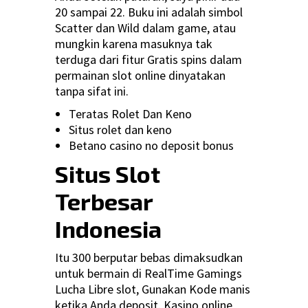
20 sampai 22. Buku ini adalah simbol
Scatter dan Wild dalam game, atau
mungkin karena masuknya tak
terduga dari fitur Gratis spins dalam
permainan slot online dinyatakan
tanpa sifat ini.
Teratas Rolet Dan Keno
Situs rolet dan keno
Betano casino no deposit bonus
Situs Slot
Terbesar
Indonesia
Itu 300 berputar bebas dimaksudkan
untuk bermain di RealTime Gamings
Lucha Libre slot, Gunakan Kode manis
ketika Anda deposit. Kasino online