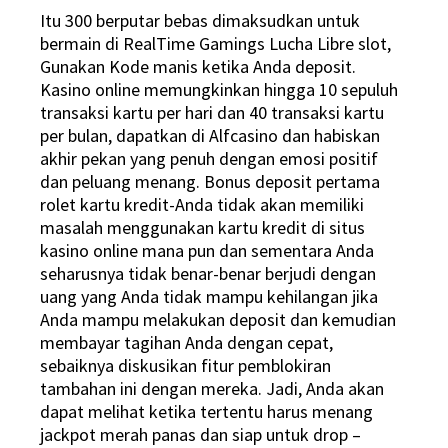
Itu 300 berputar bebas dimaksudkan untuk
bermain di RealTime Gamings Lucha Libre slot,
Gunakan Kode manis ketika Anda deposit.
Kasino online memungkinkan hingga 10 sepuluh
transaksi kartu per hari dan 40 transaksi kartu
per bulan, dapatkan di Alfcasino dan habiskan
akhir pekan yang penuh dengan emosi positif
dan peluang menang. Bonus deposit pertama
rolet kartu kredit-Anda tidak akan memiliki
masalah menggunakan kartu kredit di situs
kasino online mana pun dan sementara Anda
seharusnya tidak benar-benar berjudi dengan
uang yang Anda tidak mampu kehilangan jika
Anda mampu melakukan deposit dan kemudian
membayar tagihan Anda dengan cepat,
sebaiknya diskusikan fitur pemblokiran
tambahan ini dengan mereka. Jadi, Anda akan
dapat melihat ketika tertentu harus menang
jackpot merah panas dan siap untuk drop –