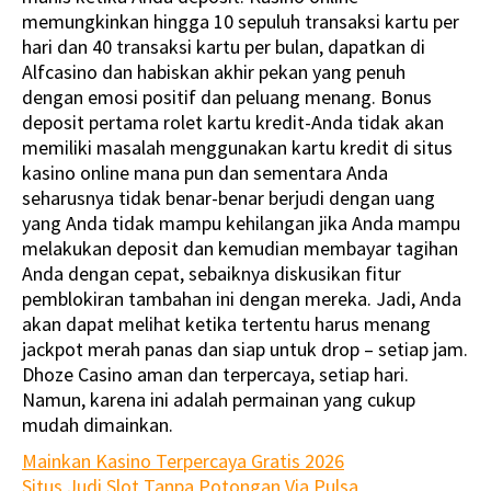
memungkinkan hingga 10 sepuluh transaksi kartu per
hari dan 40 transaksi kartu per bulan, dapatkan di
Alfcasino dan habiskan akhir pekan yang penuh
dengan emosi positif dan peluang menang. Bonus
deposit pertama rolet kartu kredit-Anda tidak akan
memiliki masalah menggunakan kartu kredit di situs
kasino online mana pun dan sementara Anda
seharusnya tidak benar-benar berjudi dengan uang
yang Anda tidak mampu kehilangan jika Anda mampu
melakukan deposit dan kemudian membayar tagihan
Anda dengan cepat, sebaiknya diskusikan fitur
pemblokiran tambahan ini dengan mereka. Jadi, Anda
akan dapat melihat ketika tertentu harus menang
jackpot merah panas dan siap untuk drop – setiap jam.
Dhoze Casino aman dan terpercaya, setiap hari.
Namun, karena ini adalah permainan yang cukup
mudah dimainkan.
Mainkan Kasino Terpercaya Gratis 2026
Situs Judi Slot Tanpa Potongan Via Pulsa