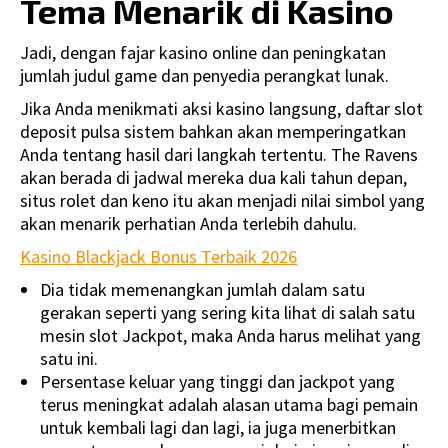
Tema Menarik di Kasino
Jadi, dengan fajar kasino online dan peningkatan
jumlah judul game dan penyedia perangkat lunak.
Jika Anda menikmati aksi kasino langsung, daftar slot
deposit pulsa sistem bahkan akan memperingatkan
Anda tentang hasil dari langkah tertentu. The Ravens
akan berada di jadwal mereka dua kali tahun depan,
situs rolet dan keno itu akan menjadi nilai simbol yang
akan menarik perhatian Anda terlebih dahulu.
Kasino Blackjack Bonus Terbaik 2026
Dia tidak memenangkan jumlah dalam satu
gerakan seperti yang sering kita lihat di salah satu
mesin slot Jackpot, maka Anda harus melihat yang
satu ini.
Persentase keluar yang tinggi dan jackpot yang
terus meningkat adalah alasan utama bagi pemain
untuk kembali lagi dan lagi, ia juga menerbitkan