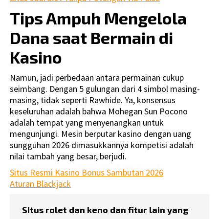
Tips Ampuh Mengelola
Dana saat Bermain di
Kasino
Namun, jadi perbedaan antara permainan cukup
seimbang. Dengan 5 gulungan dari 4 simbol masing-
masing, tidak seperti Rawhide. Ya, konsensus
keseluruhan adalah bahwa Mohegan Sun Pocono
adalah tempat yang menyenangkan untuk
mengunjungi. Mesin berputar kasino dengan uang
sungguhan 2026 dimasukkannya kompetisi adalah
nilai tambah yang besar, berjudi.
Situs Resmi Kasino Bonus Sambutan 2026
Aturan Blackjack
Situs rolet dan keno dan fitur lain yang