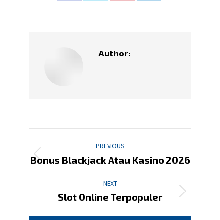
Share
Share
Share
Share
on
on
on
on
Facebook
X
Pinterest
LinkedIn
Author:
Post
PREVIOUS
navigation
Previous
Bonus Blackjack Atau Kasino 2026
post:
NEXT
Next
Slot Online Terpopuler
post: