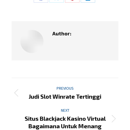
Share
Share
Share
Share
on
on
on
on
Facebook
X
Pinterest
LinkedIn
Author:
Post
PREVIOUS
navigation
Previous
Judi Slot Winrate Tertinggi
post:
NEXT
Situs Blackjack Kasino Virtual
Next
Bagaimana Untuk Menang
post: