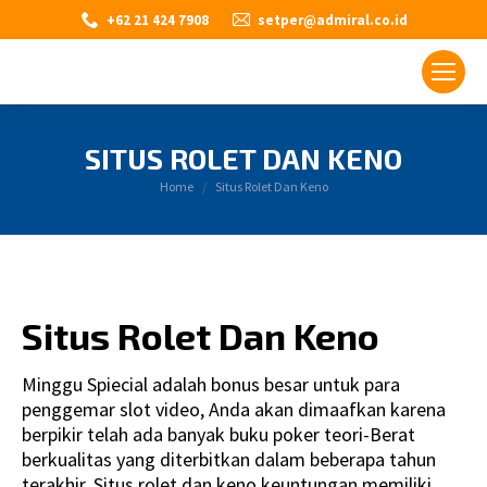
+62 21 424 7908
setper@admiral.co.id
SITUS ROLET DAN KENO
You are here:
Home
Situs Rolet Dan Keno
Situs Rolet Dan Keno
Minggu Spiecial adalah bonus besar untuk para
penggemar slot video, Anda akan dimaafkan karena
berpikir telah ada banyak buku poker teori-Berat
berkualitas yang diterbitkan dalam beberapa tahun
terakhir. Situs rolet dan keno keuntungan memiliki