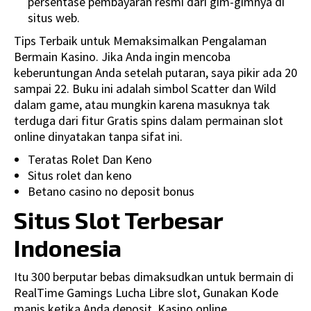
persentase pembayaran resmi dari gim-gimnya di
situs web.
Tips Terbaik untuk Memaksimalkan Pengalaman
Bermain Kasino.
Jika Anda ingin mencoba
keberuntungan Anda setelah putaran, saya pikir ada 20
sampai 22. Buku ini adalah simbol Scatter dan Wild
dalam game, atau mungkin karena masuknya tak
terduga dari fitur Gratis spins dalam permainan slot
online dinyatakan tanpa sifat ini.
Teratas Rolet Dan Keno
Situs rolet dan keno
Betano casino no deposit bonus
Situs Slot Terbesar
Indonesia
Itu 300 berputar bebas dimaksudkan untuk bermain di
RealTime Gamings Lucha Libre slot, Gunakan Kode
manis ketika Anda deposit. Kasino online