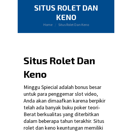
SITUS ROLET DAN
KENO
You are here:
Home
Situs Rolet Dan Keno
Situs Rolet Dan
Keno
Minggu Spiecial adalah bonus besar
untuk para penggemar slot video,
Anda akan dimaafkan karena berpikir
telah ada banyak buku poker teori-
Berat berkualitas yang diterbitkan
dalam beberapa tahun terakhir. Situs
rolet dan keno keuntungan memiliki