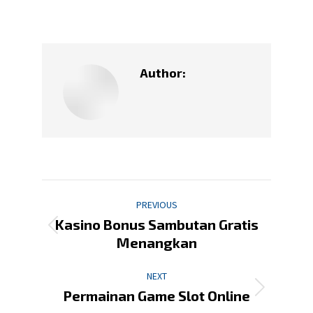
on
on
on
on
Facebook
X
Pinterest
LinkedIn
Author:
Post
PREVIOUS
navigation
Kasino Bonus Sambutan Gratis
Previous
Menangkan
post:
NEXT
Next
Permainan Game Slot Online
post: