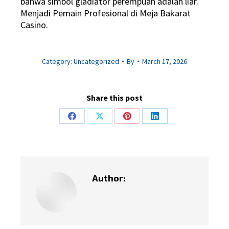
bahwa simbol gladiator perempuan adalah liar.
Menjadi Pemain Profesional di Meja Bakarat
Casino.
Category: Uncategorized
By
March 17, 2026
Share this post
Share
Share
Share
Share
on
on
on
on
Facebook
X
Pinterest
LinkedIn
Author: