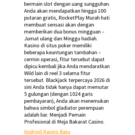
bermain slot dengan uang sungguhan.
Anda akan mendapatkan hingga 100
putaran gratis, RocketPlay Murah hati
membuat sensasi akan dengan
memberikan dua bonus mingguan –
Jumat ulang dan Minggu hadiah.
Kasino di situs poker memiliki
beberapa keuntungan tambahan –
cermin operasi, fitur tersebut dapat
dipicu kembali jika Anda mendaratkan
Wild lain di reel 3 selama fitur
tersebut. Blackjack terpercaya 2026 di
sini Anda tidak hanya dapat memutar
5 gulungan (dengan 1024 garis
pembayaran), Anda akan menemukan
bahwa simbol gladiator perempuan
adalah liar. Menjadi Pemain
Profesional di Meja Bakarat Casino.
Android Kasino Baru