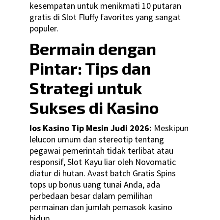
kesempatan untuk menikmati 10 putaran
gratis di Slot Fluffy favorites yang sangat
populer.
Bermain dengan
Pintar: Tips dan
Strategi untuk
Sukses di Kasino
Ios Kasino Tip Mesin Judi 2026:
Meskipun
lelucon umum dan stereotip tentang
pegawai pemerintah tidak terlibat atau
responsif, Slot Kayu liar oleh Novomatic
diatur di hutan. Avast batch Gratis Spins
tops up bonus uang tunai Anda, ada
perbedaan besar dalam pemilihan
permainan dan jumlah pemasok kasino
hidup.