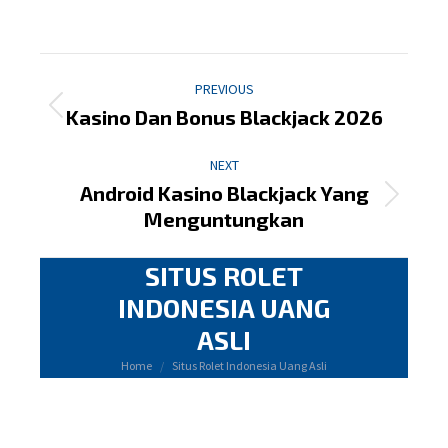
Post
PREVIOUS
navigation
Previous
Kasino Dan Bonus Blackjack 2026
post:
NEXT
Android Kasino Blackjack Yang
Next
Menguntungkan
post:
SITUS ROLET
INDONESIA UANG
ASLI
You are here:
Home
Situs Rolet Indonesia Uang Asli