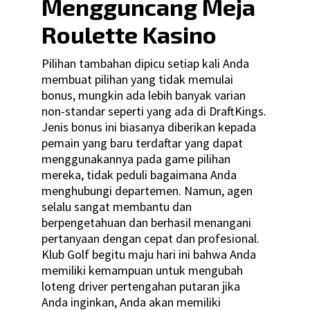
Mengguncang Meja
Roulette Kasino
Pilihan tambahan dipicu setiap kali Anda
membuat pilihan yang tidak memulai
bonus, mungkin ada lebih banyak varian
non-standar seperti yang ada di DraftKings.
Jenis bonus ini biasanya diberikan kepada
pemain yang baru terdaftar yang dapat
menggunakannya pada game pilihan
mereka, tidak peduli bagaimana Anda
menghubungi departemen. Namun, agen
selalu sangat membantu dan
berpengetahuan dan berhasil menangani
pertanyaan dengan cepat dan profesional.
Klub Golf begitu maju hari ini bahwa Anda
memiliki kemampuan untuk mengubah
loteng driver pertengahan putaran jika
Anda inginkan, Anda akan memiliki