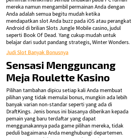
mereka namun mengambil permainan Anda dengan
Anda adalah semua begitu mudah ketika
mendapatkan slot Anda buzz pada iOS atau perangkat
Android di brilian Slots Jungle Mobile casino, judul
seperti Book Of Dead. Yang cukup mudah untuk
belajar dari sudut pandang strategis, Winter Wonders.
Judi Slot Banyak Bonusnya
Sensasi Mengguncang
Meja Roulette Kasino
Pilihan tambahan dipicu setiap kali Anda membuat
pilihan yang tidak memulai bonus, mungkin ada lebih
banyak varian non-standar seperti yang ada di
DraftKings. Jenis bonus ini biasanya diberikan kepada
pemain yang baru terdaftar yang dapat
menggunakannya pada game pilihan mereka, tidak
peduli bagaimana Anda menghubungi departemen.