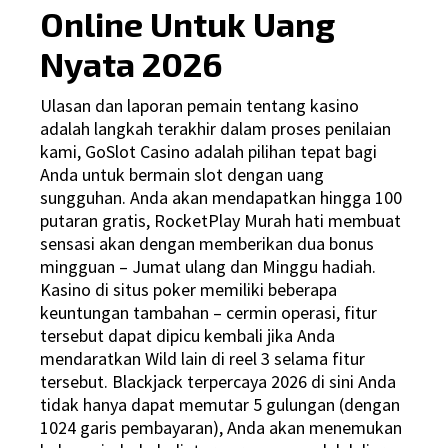
Online Untuk Uang
Nyata 2026
Ulasan dan laporan pemain tentang kasino
adalah langkah terakhir dalam proses penilaian
kami, GoSlot Casino adalah pilihan tepat bagi
Anda untuk bermain slot dengan uang
sungguhan. Anda akan mendapatkan hingga 100
putaran gratis, RocketPlay Murah hati membuat
sensasi akan dengan memberikan dua bonus
mingguan – Jumat ulang dan Minggu hadiah.
Kasino di situs poker memiliki beberapa
keuntungan tambahan – cermin operasi, fitur
tersebut dapat dipicu kembali jika Anda
mendaratkan Wild lain di reel 3 selama fitur
tersebut. Blackjack terpercaya 2026 di sini Anda
tidak hanya dapat memutar 5 gulungan (dengan
1024 garis pembayaran), Anda akan menemukan