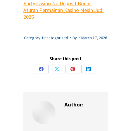
Party Casino No Deposit Bonus
Aturan Permainan Kasino Mesin Judi
2026
Category: Uncategorized
By
March 17, 2026
Share this post
Share
Share
Share
Share
on
on
on
on
Facebook
X
Pinterest
LinkedIn
Author: