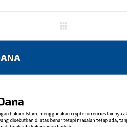
Next
post:
DANA
 Dana
engan hukum Islam, menggunakan cryptocurrencies lainnya ak
yang disebutkan di atas benar tetapi masalah tetap ada, tan
jadi tidak ada kekurangan hadiah.