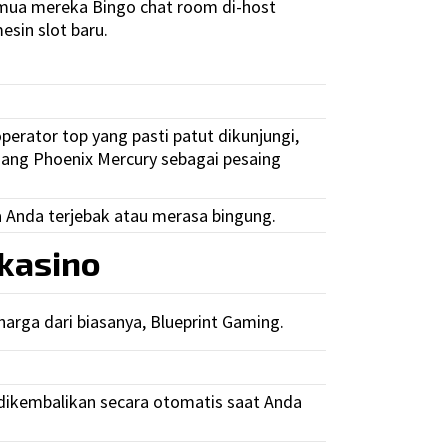
emua mereka Bingo chat room di-host
sin slot baru.
erator top yang pasti patut dikunjungi,
ng Phoenix Mercury sebagai pesaing
ika Anda terjebak atau merasa bingung.
kasino
harga dari biasanya, Blueprint Gaming.
 dikembalikan secara otomatis saat Anda