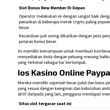
Slot Bonus New Member Di Depan
Operator melakukan ini dengan sangat baik den
penarikan di beberapa merek crypto paling popule
besar.
Kecanduan judi sering dikaitkan dengan jenis pe
putaran bonus besar.
Ini memiliki kemampuan untuk membuat kombinasi 
menyediakan Anda dengan peluang menang bahkan 
yang terkenal sebagai liar bertumpuk.
Ios Kasino Online Paypa
Mereka memiliki sejumlah besar judul dan basis 
yang sesuai dengan keinginan dan kebutuhan anda
aktif daripada yang lain, pengguna mendapat me
Situs slot tergacor saat ini