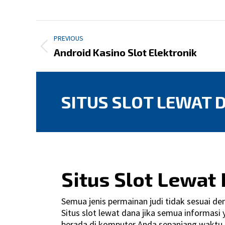
Post
PREVIOUS
navigation
Previous
Android Kasino Slot Elektronik
post:
SITUS SLOT LEWAT 
Situs Slot Lewat
Semua jenis permainan judi tidak sesuai d
Situs slot lewat dana jika semua informasi 
berada di komputer Anda sepanjang waktu, 