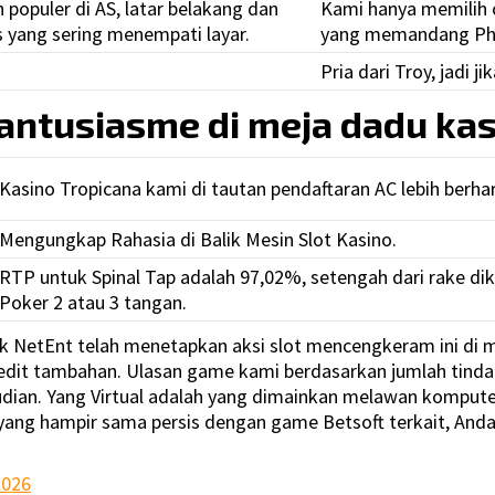
 populer di AS, latar belakang dan
Kami hanya memilih o
s yang sering menempati layar.
yang memandang Phoe
Pria dari Troy, jadi 
antusiasme di meja dadu kas
Kasino Tropicana kami di tautan pendaftaran AC lebih berhar
Mengungkap Rahasia di Balik Mesin Slot Kasino.
RTP untuk Spinal Tap adalah 97,02%, setengah dari rake d
Poker 2 atau 3 tangan.
k NetEnt telah menetapkan aksi slot mencengkeram ini di 
kredit tambahan. Ulasan game kami berdasarkan jumlah tin
udian. Yang Virtual adalah yang dimainkan melawan kompu
 yang hampir sama persis dengan game Betsoft terkait, Anda
2026