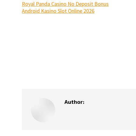
Royal Panda Casino No Deposit Bonus
Android Kasino Slot Online 2026
Author: