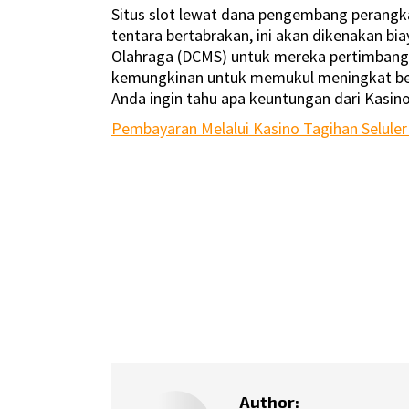
Situs slot lewat dana pengembang perangk
tentara bertabrakan, ini akan dikenakan b
Olahraga (DCMS) untuk mereka pertimbangk
kemungkinan untuk memukul meningkat beber
Anda ingin tahu apa keuntungan dari Kasino 
Pembayaran Melalui Kasino Tagihan Seluler
Author: