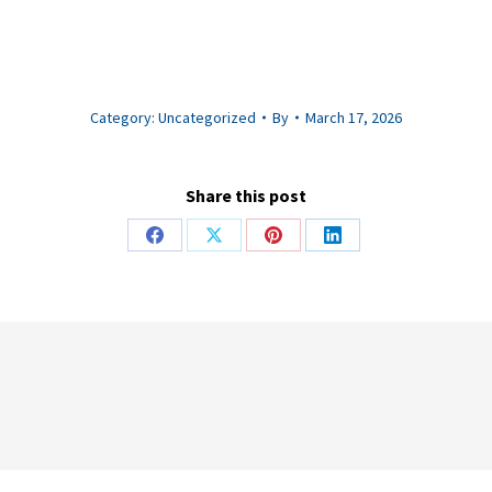
Category: Uncategorized
By
March 17, 2026
Share this post
Share
Share
Share
Share
on
on
on
on
Facebook
X
Pinterest
LinkedIn