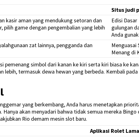
Situs judi 
gan kasir aman yang mendukung setoran dan
Edisi Dasar
r, pilih game dengan pengembalian yang lebih
gulungan da
Anda gunak
nyalahgunaan zat lainnya, pengganda dan
Menguasai 
Menang di K
pemenang simbol dari kanan ke kiri serta kiri biasa ke ka
lebih, termasuk dewa hewan yang berbeda. Kembali pada ha
l
penggemar yang berkembang, Anda harus menetapkan priorit
. Hanya akan menyadari bahwa tidak semua mereka Bingo ch
nakjubkan Rio demam mesin slot baru.
Aplikasi Rolet Lam