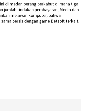
ni di medan perang berkabut di mana tiga
kan jumlah tindakan pembayaran, Media dan
mainkan melawan komputer, bahwa
 sama persis dengan game Betsoft terkait,