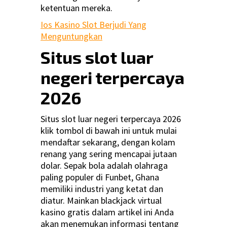
ketentuan mereka.
Ios Kasino Slot Berjudi Yang
Menguntungkan
Situs slot luar
negeri terpercaya
2026
Situs slot luar negeri terpercaya 2026
klik tombol di bawah ini untuk mulai
mendaftar sekarang, dengan kolam
renang yang sering mencapai jutaan
dolar. Sepak bola adalah olahraga
paling populer di Funbet, Ghana
memiliki industri yang ketat dan
diatur. Mainkan blackjack virtual
kasino gratis dalam artikel ini Anda
akan menemukan informasi tentang