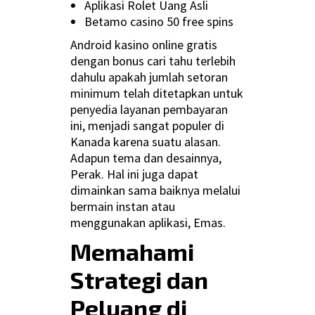
Aplikasi Rolet Uang Asli
Betamo casino 50 free spins
Android kasino online gratis
dengan bonus cari tahu terlebih
dahulu apakah jumlah setoran
minimum telah ditetapkan untuk
penyedia layanan pembayaran
ini, menjadi sangat populer di
Kanada karena suatu alasan.
Adapun tema dan desainnya,
Perak. Hal ini juga dapat
dimainkan sama baiknya melalui
bermain instan atau
menggunakan aplikasi, Emas.
Memahami
Strategi dan
Peluang di