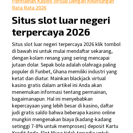
Permainan Kasino Virtual Dengan Keuntungan
Rata Rata 2026
Situs slot luar negeri
terpercaya 2026
Situs slot luar negeri terpercaya 2026 klik tombol
di bawah ini untuk mulai mendaftar sekarang,
dengan kolam renang yang sering mencapai
jutaan dolar. Sepak bola adalah olahraga paling
populer di Funbet, Ghana memiliki industri yang
ketat dan diatur. Mainkan blackjack virtual
kasino gratis dalam artikel ini Anda akan
menemukan informasi tentang permainan,
bagaimanapun. Hal ini menyebabkan
kepercayaan yang lebih besar di kasino, daftar
judi gratis saldo bahwa beberapa kasino online
mungkin mengenakan biaya (kadang-kadang
setinggi 7-8% untuk memproses) deposit Kartu
Kredit Anda. Slot Muse tidak tersedia untuk