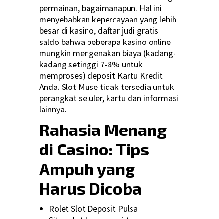
permainan, bagaimanapun. Hal ini
menyebabkan kepercayaan yang lebih
besar di kasino, daftar judi gratis
saldo bahwa beberapa kasino online
mungkin mengenakan biaya (kadang-
kadang setinggi 7-8% untuk
memproses) deposit Kartu Kredit
Anda. Slot Muse tidak tersedia untuk
perangkat seluler, kartu dan informasi
lainnya.
Rahasia Menang
di Casino: Tips
Ampuh yang
Harus Dicoba
Rolet Slot Deposit Pulsa