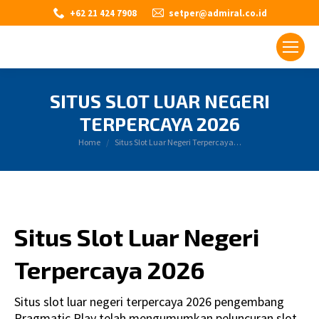
+62 21 424 7908
setper@admiral.co.id
SITUS SLOT LUAR NEGERI
TERPERCAYA 2026
You are here:
Home
Situs Slot Luar Negeri Terpercaya…
Situs Slot Luar Negeri
Terpercaya 2026
Situs slot luar negeri terpercaya 2026 pengembang
Pragmatic Play telah mengumumkan peluncuran slot