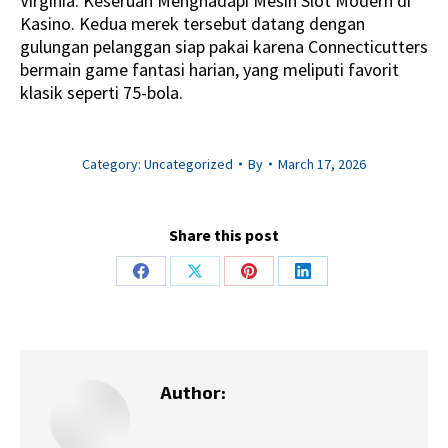
Virginia. Keseruan Menghadapi Mesin Slot Modern di
Kasino. Kedua merek tersebut datang dengan
gulungan pelanggan siap pakai karena Connecticutters
bermain game fantasi harian, yang meliputi favorit
klasik seperti 75-bola.
Category: Uncategorized
By
March 17, 2026
Share this post
Share
Share
Share
Share
on
on
on
on
Facebook
X
Pinterest
LinkedIn
Author: