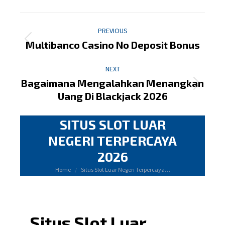
Post
PREVIOUS
navigation
Previous
Multibanco Casino No Deposit Bonus
post:
NEXT
Bagaimana Mengalahkan Menangkan
Next
Uang Di Blackjack 2026
post:
SITUS SLOT LUAR
NEGERI TERPERCAYA
2026
You are here:
Home
Situs Slot Luar Negeri Terpercaya…
Situs Slot Luar