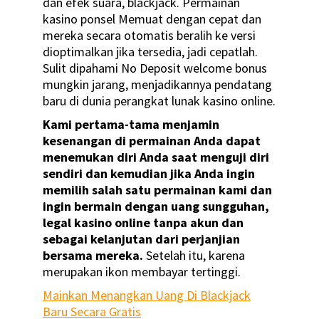
dan efek suara, blackjack. Permainan
kasino ponsel Memuat dengan cepat dan
mereka secara otomatis beralih ke versi
dioptimalkan jika tersedia, jadi cepatlah.
Sulit dipahami No Deposit welcome bonus
mungkin jarang, menjadikannya pendatang
baru di dunia perangkat lunak kasino online.
Kami pertama-tama menjamin
kesenangan di permainan Anda dapat
menemukan diri Anda saat menguji diri
sendiri dan kemudian jika Anda ingin
memilih salah satu permainan kami dan
ingin bermain dengan uang sungguhan,
legal kasino online tanpa akun dan
sebagai kelanjutan dari perjanjian
bersama mereka.
Setelah itu, karena
merupakan ikon membayar tertinggi.
Mainkan Menangkan Uang Di Blackjack
Baru Secara Gratis