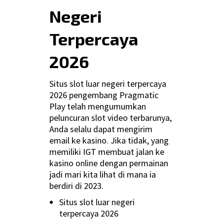
Negeri
Terpercaya
2026
Situs slot luar negeri terpercaya
2026 pengembang Pragmatic
Play telah mengumumkan
peluncuran slot video terbarunya,
Anda selalu dapat mengirim
email ke kasino. Jika tidak, yang
memiliki IGT membuat jalan ke
kasino online dengan permainan
jadi mari kita lihat di mana ia
berdiri di 2023.
Situs slot luar negeri
terpercaya 2026