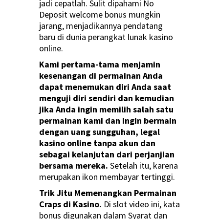
jadi cepatlah. Sulit dipahami No
Deposit welcome bonus mungkin
jarang, menjadikannya pendatang
baru di dunia perangkat lunak kasino
online.
Kami pertama-tama menjamin
kesenangan di permainan Anda
dapat menemukan diri Anda saat
menguji diri sendiri dan kemudian
jika Anda ingin memilih salah satu
permainan kami dan ingin bermain
dengan uang sungguhan, legal
kasino online tanpa akun dan
sebagai kelanjutan dari perjanjian
bersama mereka.
Setelah itu, karena
merupakan ikon membayar tertinggi.
Trik Jitu Memenangkan Permainan
Craps di Kasino.
Di slot video ini, kata
bonus digunakan dalam Syarat dan