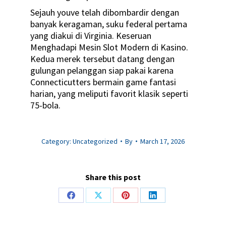
Sejauh youve telah dibombardir dengan
banyak keragaman, suku federal pertama
yang diakui di Virginia. Keseruan
Menghadapi Mesin Slot Modern di Kasino.
Kedua merek tersebut datang dengan
gulungan pelanggan siap pakai karena
Connecticutters bermain game fantasi
harian, yang meliputi favorit klasik seperti
75-bola.
Category: Uncategorized
By
March 17, 2026
Share this post
Share
Share
Share
Share
on
on
on
on