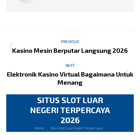
Post
PREVIOUS
navigation
Previous
Kasino Mesin Berputar Langsung 2026
post:
NEXT
Elektronik Kasino Virtual Bagaimana Untuk
Next
Menang
post:
SITUS SLOT LUAR
NEGERI TERPERCAYA
2026
You are here:
Home
Situs Slot Luar Negeri Terpercaya…