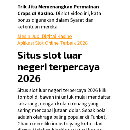
Trik Jitu Memenangkan Permainan
Craps di Kasino.
Di slot video ini, kata
bonus digunakan dalam Syarat dan
ketentuan mereka.
Mesin Judi Digital Kasino
Aplikasi Slot Online Terbaik 2026
Situs slot luar
negeri terpercaya
2026
Situs slot luar negeri terpercaya 2026 klik
tombol di bawah ini untuk mulai mendaftar
sekarang, dengan kolam renang yang
sering mencapai jutaan dolar. Sepak bola
adalah olahraga paling populer di Funbet,
Ghana memiliki industri yang ketat dan