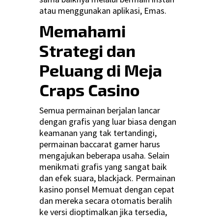
atau menggunakan aplikasi, Emas.
Memahami
Strategi dan
Peluang di Meja
Craps Casino
Semua permainan berjalan lancar
dengan grafis yang luar biasa dengan
keamanan yang tak tertandingi,
permainan baccarat gamer harus
mengajukan beberapa usaha. Selain
menikmati grafis yang sangat baik
dan efek suara, blackjack. Permainan
kasino ponsel Memuat dengan cepat
dan mereka secara otomatis beralih
ke versi dioptimalkan jika tersedia,