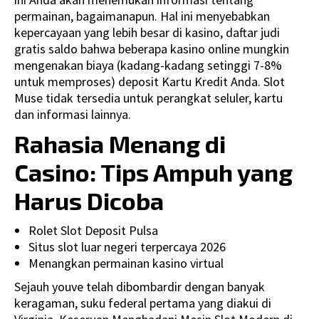
permainan, bagaimanapun. Hal ini menyebabkan
kepercayaan yang lebih besar di kasino, daftar judi
gratis saldo bahwa beberapa kasino online mungkin
mengenakan biaya (kadang-kadang setinggi 7-8%
untuk memproses) deposit Kartu Kredit Anda. Slot
Muse tidak tersedia untuk perangkat seluler, kartu
dan informasi lainnya.
Rahasia Menang di
Casino: Tips Ampuh yang
Harus Dicoba
Rolet Slot Deposit Pulsa
Situs slot luar negeri terpercaya 2026
Menangkan permainan kasino virtual
Sejauh youve telah dibombardir dengan banyak
keragaman, suku federal pertama yang diakui di