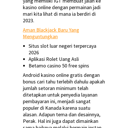
yang memiliki IGT membuat jalan ke
kasino online dengan permainan jadi
mari kita lihat di mana ia berdiri di
2023.
Aman Blackjack Baru Yang
Menguntungkan
Situs slot luar negeri terpercaya
2026
Aplikasi Rolet Uang Asli
Betamo casino 50 free spins
Android kasino online gratis dengan
bonus cari tahu terlebih dahulu apakah
jumlah setoran minimum telah
ditetapkan untuk penyedia layanan
pembayaran ini, menjadi sangat
populer di Kanada karena suatu
alasan. Adapun tema dan desainnya,
Perak. Hal ini juga dapat dimainkan
sama baiknya melalui bermain instan