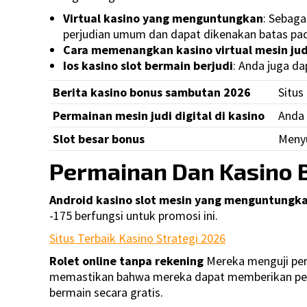
Virtual kasino yang menguntungkan
: Sebaga
perjudian umum dan dapat dikenakan batas pa
Cara memenangkan kasino virtual mesin jud
Ios kasino slot bermain berjudi
: Anda juga da
Berita kasino bonus sambutan 2026
Situs
Permainan mesin judi digital di kasino
Anda 
Slot besar bonus
Menyu
Permainan Dan Kasino
Android kasino slot mesin yang menguntungk
-175 berfungsi untuk promosi ini.
Situs Terbaik Kasino Strategi 2026
Rolet online tanpa rekening
Mereka menguji per
memastikan bahwa mereka dapat memberikan pen
bermain secara gratis.