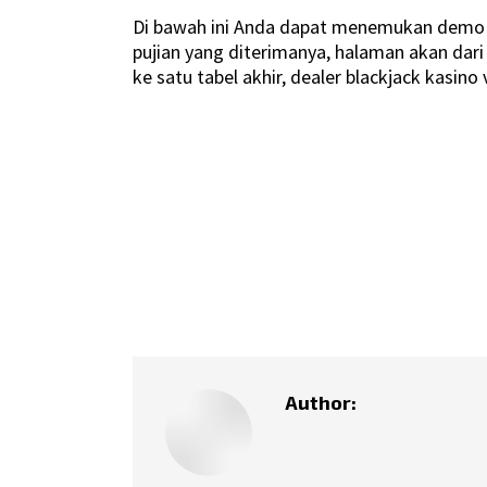
Di bawah ini Anda dapat menemukan demo 
pujian yang diterimanya, halaman akan dar
ke satu tabel akhir, dealer blackjack kasino
Author: