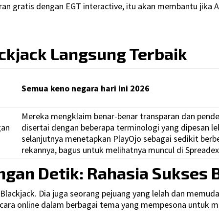
taran gratis dengan EGT interactive, itu akan membantu jik
ckjack Langsung Terbaik
Semua keno negara hari ini 2026
Mereka mengklaim benar-benar transparan dan pende
gan
disertai dengan beberapa terminologi yang dipesan le
selanjutnya menetapkan PlayOjo sebagai sedikit berbe
rekannya, bagus untuk melihatnya muncul di Spreadex
gan Detik: Rahasia Sukses 
Blackjack. Dia juga seorang pejuang yang lelah dan memudar,
secara online dalam berbagai tema yang mempesona untuk mem