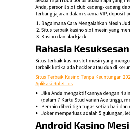
Sebuah spin roda bonus adalah apa yang m
Anda, personil slot club kadang-kadang da
terbang jajaran dalam skema VIP, deposit p
Bagaimana Cara Mengalahkan Mesin Judi
Situs terbaik kasino slot mesin yang m
Kasino dan blackjack
Rahasia Kesuksesan 
Situs terbaik kasino slot mesin yang mengunt
terbaik ketika ada heckler atau dua di ke
Situs Terbaik Kasino Tanpa Keuntungan 20
Aplikasi Rolet Ios
Jika Anda mengaktifkannya dengan 4 sim
(dalam 7 Kartu Stud varian Ace tinggi, m
Pemain diberi tiga tugas setiap hari dan
Joker memperluas adalah 5 gulungan, lebih
Android Kasino Mesin