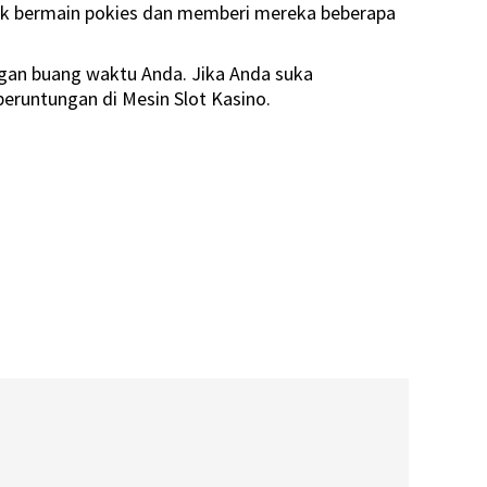
uk bermain pokies dan memberi mereka beberapa
ngan buang waktu Anda. Jika Anda suka
eruntungan di Mesin Slot Kasino.