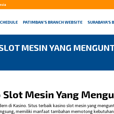
esia
SCHEDULE
PATIMBAN’S BRANCH WEBSITE
SURABAYA’S 
O SLOT MESIN YANG MENGU
no Slot Mesin Yang Men
n di Kasino. Situs terbaik kasino slot mesin yang mengunt
 langsung, memiliki manfaat tambahan memotong kebutuhan u