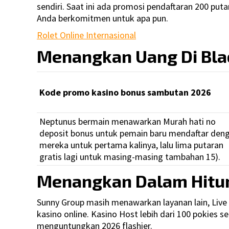
sendiri. Saat ini ada promosi pendaftaran 200 pu
Anda berkomitmen untuk apa pun.
Rolet Online Internasional
Menangkan Uang Di Bla
Kode promo kasino bonus sambutan 2026
Neptunus bermain menawarkan Murah hati no
deposit bonus untuk pemain baru mendaftar den
mereka untuk pertama kalinya, lalu lima putaran
gratis lagi untuk masing-masing tambahan 15).
Menangkan Dalam Hitun
Sunny Group masih menawarkan layanan lain, Live 
kasino online. Kasino Host lebih dari 100 pokies 
menguntungkan 2026 flashier.