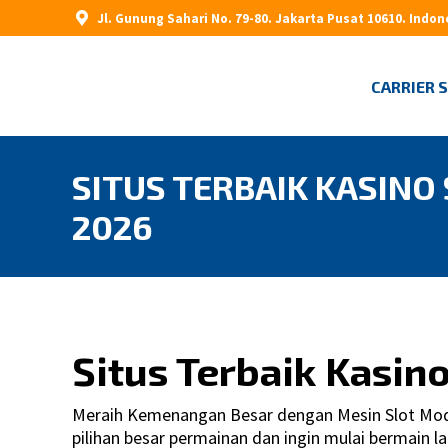
Jl. Gunung Sahari No. 79-80. Jakarta Pusat 10610. Indon
CARRIER 
SITUS TERBAIK KASIN
2026
Situs Terbaik Kasi
Meraih Kemenangan Besar dengan Mesin Slot Moder
pilihan besar permainan dan ingin mulai bermain