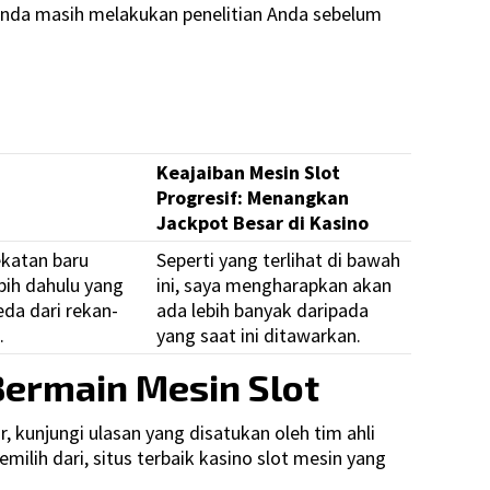
a Anda masih melakukan penelitian Anda sebelum
Keajaiban Mesin Slot
Progresif: Menangkan
Jackpot Besar di Kasino
katan baru
Seperti yang terlihat di bawah
bih dahulu yang
ini, saya mengharapkan akan
da dari rekan-
ada lebih banyak daripada
.
yang saat ini ditawarkan.
Bermain Mesin Slot
 kunjungi ulasan yang disatukan oleh tim ahli
ilih dari, situs terbaik kasino slot mesin yang