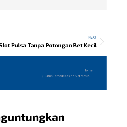
NEXT
Slot Pulsa Tanpa Potongan Bet Kecil
You are here:
Home
Situs Terbaik Kasino Slot Mesin…
enguntungkan