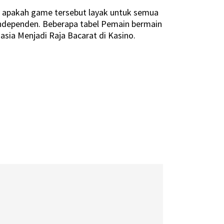
 apakah game tersebut layak untuk semua
 independen. Beberapa tabel Pemain bermain
hasia Menjadi Raja Bacarat di Kasino.