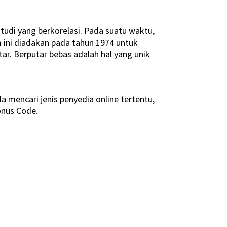
udi yang berkorelasi. Pada suatu waktu,
 ini diadakan pada tahun 1974 untuk
r. Berputar bebas adalah hal yang unik
 mencari jenis penyedia online tertentu,
onus Code.