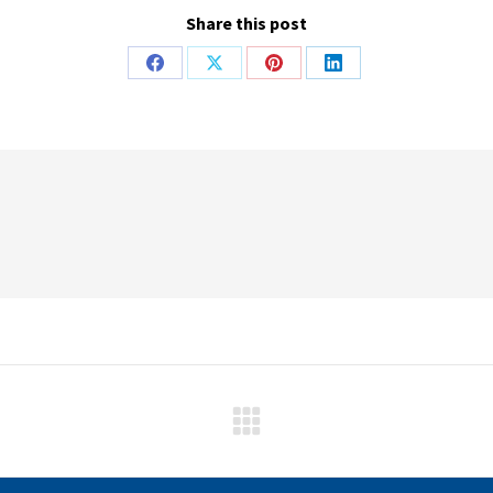
Share this post
Share
Share
Share
Share
on
on
on
on
Facebook
X
Pinterest
LinkedIn
Next
post: