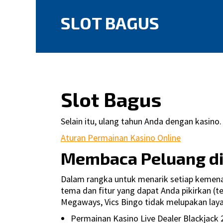
SLOT BAGUS
Slot Bagus
Selain itu, ulang tahun Anda dengan kasino. 
Aturan Permainan Kasino Online
Membaca Peluang di
Dalam rangka untuk menarik setiap kemen
tema dan fitur yang dapat Anda pikirkan (t
Megaways, Vics Bingo tidak melupakan laya
Permainan Kasino Live Dealer Blackjack 