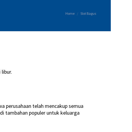
You are here:
Home
Slot Bagus
libur.
hwa perusahaan telah mencakup semua
adi tambahan populer untuk keluarga