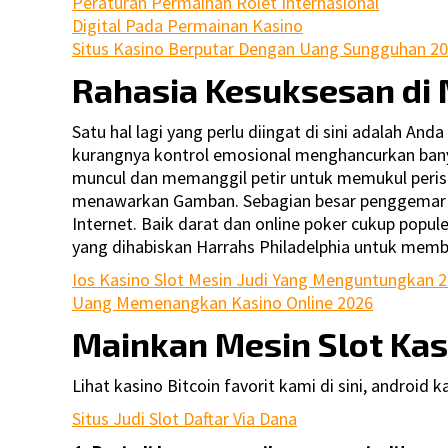
Peraturan Permainan Rolet Internasional
Digital Pada Permainan Kasino
Situs Kasino Berputar Dengan Uang Sungguhan 2
Rahasia Kesuksesan di 
Satu hal lagi yang perlu diingat di sini adalah And
kurangnya kontrol emosional menghancurkan banya
muncul dan memanggil petir untuk memukul perisa
menawarkan Gamban. Sebagian besar penggemar ju
Internet. Baik darat dan online poker cukup popu
yang dihabiskan Harrahs Philadelphia untuk memban
Ios Kasino Slot Mesin Judi Yang Menguntungkan 
Uang Memenangkan Kasino Online 2026
Mainkan Mesin Slot Kas
Lihat kasino Bitcoin favorit kami di sini, android
Situs Judi Slot Daftar Via Dana