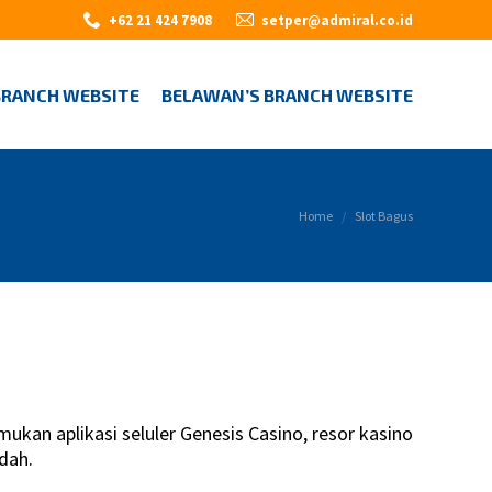
+62 21 424 7908
setper@admiral.co.id
BRANCH WEBSITE
BELAWAN’S BRANCH WEBSITE
You are here:
Home
Slot Bagus
kan aplikasi seluler Genesis Casino, resor kasino
dah.