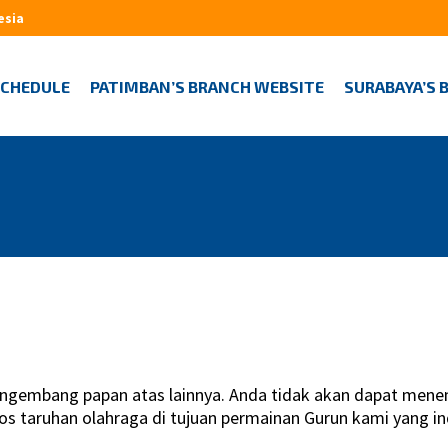
esia
SCHEDULE
PATIMBAN’S BRANCH WEBSITE
SURABAYA’S 
pengembang papan atas lainnya. Anda tidak akan dapat menemu
 taruhan olahraga di tujuan permainan Gurun kami yang in