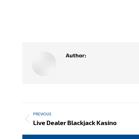
Author:
Post
PREVIOUS
navigation
Previous
Live Dealer Blackjack Kasino
post: