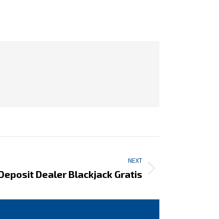
NEXT
eposit Dealer Blackjack Gratis