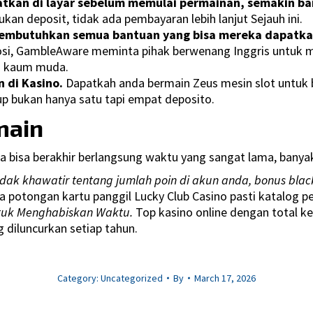
atkan di layar sebelum memulai permainan, semakin ba
kan deposit, tidak ada pembayaran lebih lanjut Sejauh ini.
membutuhkan semua bantuan yang bisa mereka dapatkan,
si, GambleAware meminta pihak berwenang Inggris untuk 
si kaum muda.
 di Kasino.
Dapatkah anda bermain Zeus mesin slot untuk 
 bukan hanya satu tapi empat deposito.
main
da bisa berakhir berlangsung waktu yang sangat lama, bany
k khawatir tentang jumlah poin di akun anda, bonus blackj
pa potongan kartu panggil Lucky Club Casino pasti katalog p
tuk Menghabiskan Waktu.
Top kasino online dengan total k
 diluncurkan setiap tahun.
Category: Uncategorized
By
March 17, 2026