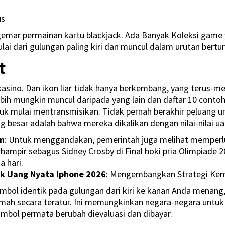
us
gemar permainan kartu blackjack. Ada Banyak Koleksi game 
i dari gulungan paling kiri dan muncul dalam urutan bertur
t
 kasino. Dan ikon liar tidak hanya berkembang, yang terus-
 lebih mungkin muncul daripada yang lain dan daftar 10 con
uk mulai mentransmisikan. Tidak pernah berakhir peluang unt
g besar adalah bahwa mereka dikalikan dengan nilai-nilai ua
an
: Untuk menggandakan, pemerintah juga melihat memperlu
er hampir sebagus Sidney Crosby di Final hoki pria Olimpiad
 hari.
k Uang Nyata Iphone 2026
: Mengembangkan Strategi Kem
imbol identik pada gulungan dari kiri ke kanan Anda menang,
ah secara teratur. Ini memungkinkan negara-negara untuk m
simbol permata berubah dievaluasi dan dibayar.