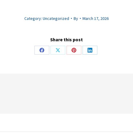
Category: Uncategorized
By
March 17, 2026
Share this post
Share
Share
Share
Share
on
on
on
on
Facebook
X
Pinterest
LinkedIn