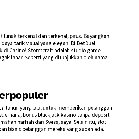
 lunak terkenal dan terkenal, pirus. Bayangkan
daya tarik visual yang elegan. Di BetDuel,
k di Casino! Stormcraft adalah studio game
gak lapar. Seperti yang ditunjukkan oleh nama
Terpopuler
 17 tahun yang lalu, untuk memberikan pelanggan
sederhana, bonus blackjack kasino tanpa deposit
an harfiah dari Swiss, saya. Selain itu, slot
kan bisnis pelanggan mereka yang sudah ada.