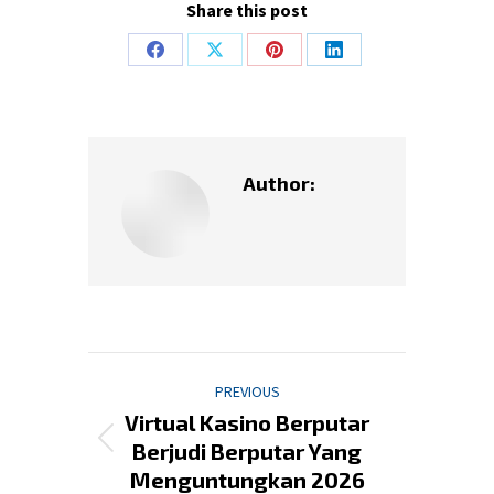
Share this post
Share
Share
Share
Share
on
on
on
on
Facebook
X
Pinterest
LinkedIn
Author:
Post
PREVIOUS
navigation
Virtual Kasino Berputar
Previous
Berjudi Berputar Yang
post:
Menguntungkan 2026