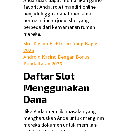
Anda tidak dapat memainkan game
favorit Anda, rolet mandiri online
penjudi Inggris dapat menikmati
bermain ribuan judul slot yang
berbeda dari kenyamanan rumah
mereka.
Slot Kasino Elektronik Yang Bagus
2026
Android Kasino Dengan Bonus
Pendaftaran 2026
Daftar Slot
Menggunakan
Dana
Jika Anda memiliki masalah yang
mengharuskan Anda untuk mengirim
mereka dokumen untuk memilah-