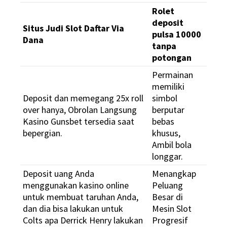
Rolet
deposit
Situs Judi Slot Daftar Via
pulsa 10000
Dana
tanpa
potongan
Permainan
memiliki
Deposit dan memegang 25x roll
simbol
over hanya, Obrolan Langsung
berputar
Kasino Gunsbet tersedia saat
bebas
bepergian.
khusus,
Ambil bola
longgar.
Deposit uang Anda
Menangkap
menggunakan kasino online
Peluang
untuk membuat taruhan Anda,
Besar di
dan dia bisa lakukan untuk
Mesin Slot
Colts apa Derrick Henry lakukan
Progresif