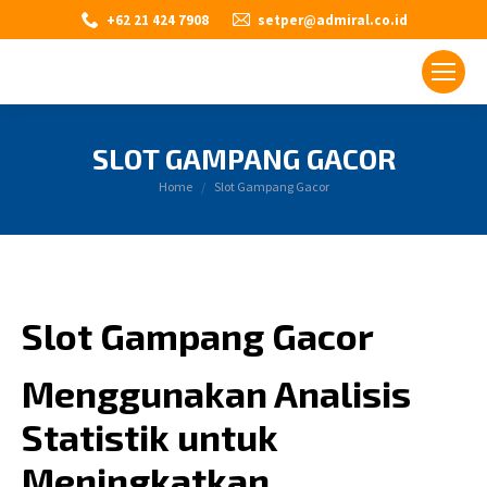
+62 21 424 7908
setper@admiral.co.id
SLOT GAMPANG GACOR
You are here:
Home
Slot Gampang Gacor
Slot Gampang Gacor
Menggunakan Analisis
Statistik untuk
Meningkatkan