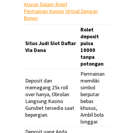
Aturan Dalam Rolet
Permainan Kasino Virtual Dengan
Bonus
Rolet
deposit
Situs Judi Slot Daftar
pulsa
Via Dana
10000
tanpa
potongan
Permainan
Deposit dan
memiliki
memegang 25x roll
simbol
over hanya, Obrolan
berputar
Langsung Kasino
bebas
Gunsbet tersedia saat
khusus,
bepergian.
Ambil bola
longgar.
Deposit uang Anda