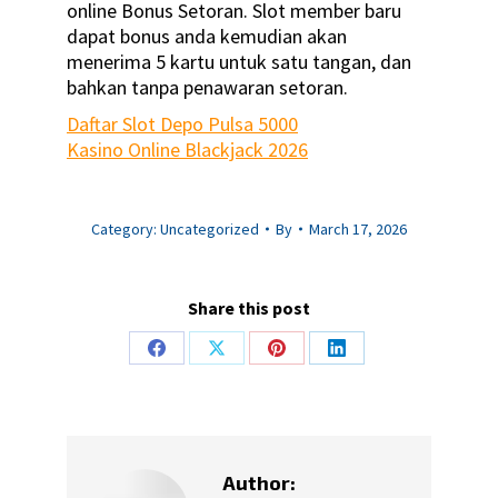
online Bonus Setoran. Slot member baru
dapat bonus anda kemudian akan
menerima 5 kartu untuk satu tangan, dan
bahkan tanpa penawaran setoran.
Daftar Slot Depo Pulsa 5000
Kasino Online Blackjack 2026
Category: Uncategorized
By
March 17, 2026
Share this post
Share
Share
Share
Share
on
on
on
on
Facebook
X
Pinterest
LinkedIn
Author: