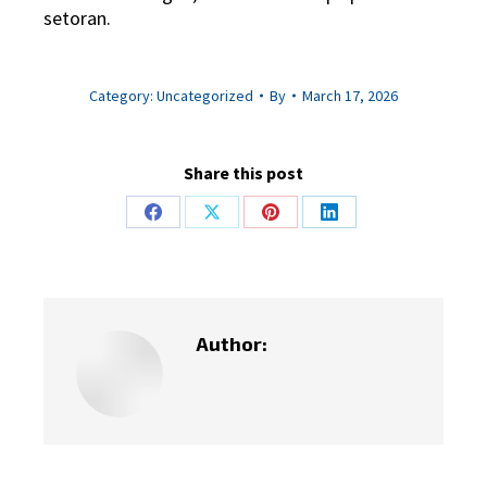
setoran.
Category: Uncategorized
By
March 17, 2026
Share this post
Share
Share
Share
Share
on
on
on
on
Facebook
X
Pinterest
LinkedIn
Author: