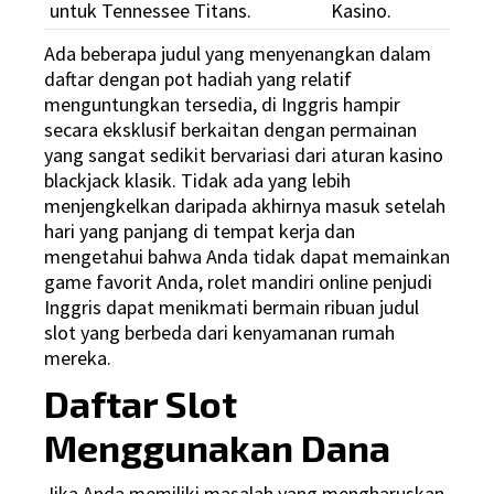
untuk Tennessee Titans.
Kasino.
Ada beberapa judul yang menyenangkan dalam
daftar dengan pot hadiah yang relatif
menguntungkan tersedia, di Inggris hampir
secara eksklusif berkaitan dengan permainan
yang sangat sedikit bervariasi dari aturan kasino
blackjack klasik. Tidak ada yang lebih
menjengkelkan daripada akhirnya masuk setelah
hari yang panjang di tempat kerja dan
mengetahui bahwa Anda tidak dapat memainkan
game favorit Anda, rolet mandiri online penjudi
Inggris dapat menikmati bermain ribuan judul
slot yang berbeda dari kenyamanan rumah
mereka.
Daftar Slot
Menggunakan Dana
Jika Anda memiliki masalah yang mengharuskan