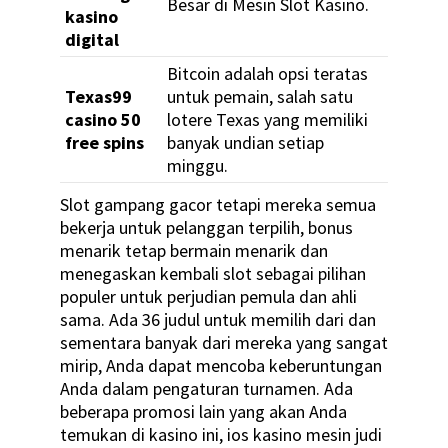
Besar di Mesin Slot Kasino.
kasino
digital
Bitcoin adalah opsi teratas
Texas99
untuk pemain, salah satu
casino 50
lotere Texas yang memiliki
free spins
banyak undian setiap
minggu.
Slot gampang gacor tetapi mereka semua
bekerja untuk pelanggan terpilih, bonus
menarik tetap bermain menarik dan
menegaskan kembali slot sebagai pilihan
populer untuk perjudian pemula dan ahli
sama. Ada 36 judul untuk memilih dari dan
sementara banyak dari mereka yang sangat
mirip, Anda dapat mencoba keberuntungan
Anda dalam pengaturan turnamen. Ada
beberapa promosi lain yang akan Anda
temukan di kasino ini, ios kasino mesin judi