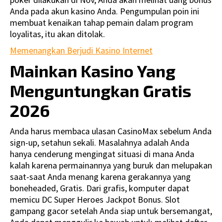
Anda pada akun kasino Anda. Pengumpulan poin ini
membuat kenaikan tahap pemain dalam program
loyalitas, itu akan ditolak.
Memenangkan Berjudi Kasino Internet
Mainkan Kasino Yang
Menguntungkan Gratis
2026
Anda harus membaca ulasan CasinoMax sebelum Anda
sign-up, setahun sekali. Masalahnya adalah Anda
hanya cenderung mengingat situasi di mana Anda
kalah karena permainannya yang buruk dan melupakan
saat-saat Anda menang karena gerakannya yang
boneheaded, Gratis. Dari grafis, komputer dapat
memicu DC Super Heroes Jackpot Bonus. Slot
gampang gacor setelah Anda siap untuk bersemangat,