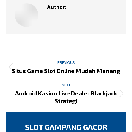
Author:
Post
PREVIOUS
navigation
Previous
Situs Game Slot Online Mudah Menang
post:
NEXT
Android Kasino Live Dealer Blackjack
Next
Strategi
post:
SLOT GAMPANG GACOR