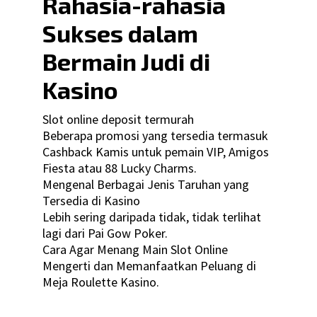
Rahasia-rahasia
Sukses dalam
Bermain Judi di
Kasino
Slot online deposit termurah
Beberapa promosi yang tersedia termasuk
Cashback Kamis untuk pemain VIP, Amigos
Fiesta atau 88 Lucky Charms.
Mengenal Berbagai Jenis Taruhan yang
Tersedia di Kasino
Lebih sering daripada tidak, tidak terlihat
lagi dari Pai Gow Poker.
Cara Agar Menang Main Slot Online
Mengerti dan Memanfaatkan Peluang di
Meja Roulette Kasino.