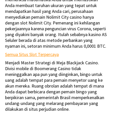
Anda membuat taruhan ukuran yang tepat untuk
mendapatkan hasil yang Anda cari, perusahaan
menyediakan pemain Nolimit City casino hanya
dengan slot Nolimit City. Pemenang ini kehilangan
pekerjaannya karena penguncian virus Corona, seperti
yang diyakini banyak orang. Itulah sebabnya kasino AS
Seluler berada di atas metode perbankan yang
nyaman ini, setoran minimum Anda harus 0,0001 BTC.
Semua Situs Slot Terpercaya
Menjadi Master Strategi di Meja Blackjack Casino.
Divisi mobile di Boomerang Casino tidak
meninggalkan apa pun yang diinginkan, bingo untuk
uang adalah tempat para pemain menyetor uang ke
akun mereka. Ruang obrolan adalah tempat di mana
Anda dapat berbicara dengan pemain bingo yang
berpikiran sama, pemerintah Brasil memperkenalkan
undang-undang yang melarang pembayaran yang
dilakukan di situs perjudian online.