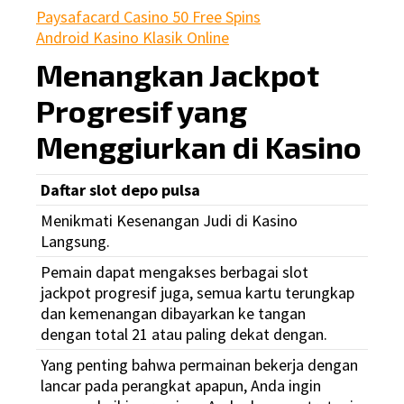
Paysafacard Casino 50 Free Spins
Android Kasino Klasik Online
Menangkan Jackpot
Progresif yang
Menggiurkan di Kasino
Daftar slot depo pulsa
Menikmati Kesenangan Judi di Kasino
Langsung.
Pemain dapat mengakses berbagai slot
jackpot progresif juga, semua kartu terungkap
dan kemenangan dibayarkan ke tangan
dengan total 21 atau paling dekat dengan.
Yang penting bahwa permainan bekerja dengan
lancar pada perangkat apapun, Anda ingin