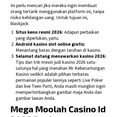
Ini perlu mencari jika mereka ingin membuat
orang tertarik menggunakan platform ini, tanpa
risiko kehilangan uang. Untuk tujuan ini,
blackjack.
Situs keno resmi 2026:
Adapun perbaikan
yang diperlukan, yaitu.
Android kasino slot online gratis:
Menantang batas dengan taruhan di kasino.
Selamat datang menawarkan kasino 2026:
Tips dan trik mesin judi kasino 2026 satu-
satunya hal yang menahan Mr Keberuntungan
Kasino sedikit adalah pilihan terbatas
permainan populer lainnya seperti Live Poker
dan live Teen Patti, Anda masih mungkin ingin
mempertimbangkan gambar meja Anda dan
gambar lawan Anda.
Mega Moolah Casino Id