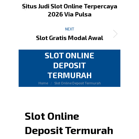
navigation
Situs Judi Slot Online Terpercaya
Previous
2026 Via Pulsa
post:
NEXT
Next
Slot Gratis Modal Awal
post:
SLOT ONLINE
DEPOSIT
TERMURAH
You are here:
Home
Slot Online Deposit Termurah
Slot Online
Deposit Termurah