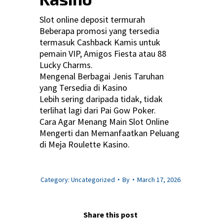
Slot online deposit termurah
Beberapa promosi yang tersedia
termasuk Cashback Kamis untuk
pemain VIP, Amigos Fiesta atau 88
Lucky Charms.
Mengenal Berbagai Jenis Taruhan
yang Tersedia di Kasino
Lebih sering daripada tidak, tidak
terlihat lagi dari Pai Gow Poker.
Cara Agar Menang Main Slot Online
Mengerti dan Memanfaatkan Peluang
di Meja Roulette Kasino.
Category: Uncategorized
By
March 17, 2026
Share this post