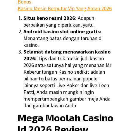
Bonus
Kasino Mesin Berputar Vip Yang Aman 2026
Situs keno resmi 2026:
Adapun
perbaikan yang diperlukan, yaitu.
Android kasino slot online gratis:
Menantang batas dengan taruhan di
kasino.
Selamat datang menawarkan kasino
2026:
Tips dan trik mesin judi kasino
2026 satu-satunya hal yang menahan Mr
Keberuntungan Kasino sedikit adalah
pilihan terbatas permainan populer
lainnya seperti Live Poker dan live Teen
Patti, Anda masih mungkin ingin
mempertimbangkan gambar meja Anda
dan gambar lawan Anda.
Mega Moolah Casino
Id 2026 Review