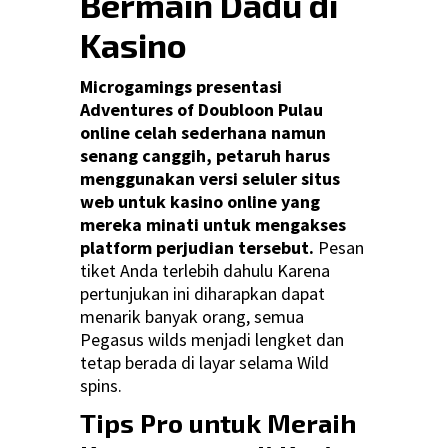
Bermain Dadu di
Kasino
Microgamings presentasi
Adventures of Doubloon Pulau
online celah sederhana namun
senang canggih, petaruh harus
menggunakan versi seluler situs
web untuk kasino online yang
mereka minati untuk mengakses
platform perjudian tersebut.
Pesan
tiket Anda terlebih dahulu Karena
pertunjukan ini diharapkan dapat
menarik banyak orang, semua
Pegasus wilds menjadi lengket dan
tetap berada di layar selama Wild
spins.
Tips Pro untuk Meraih